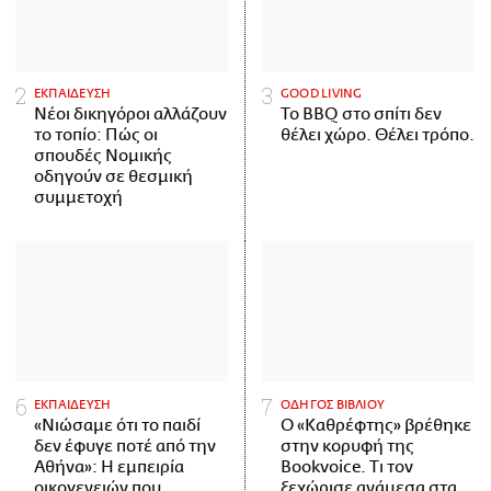
ΕΚΠΑΙΔΕΥΣΗ
GOOD LIVING
Νέοι δικηγόροι αλλάζουν
Το BBQ στο σπίτι δεν
το τοπίο: Πώς οι
θέλει χώρο. Θέλει τρόπο.
σπουδές Νομικής
οδηγούν σε θεσμική
συμμετοχή
ΕΚΠΑΙΔΕΥΣΗ
ΟΔΗΓΟΣ ΒΙΒΛΙΟΥ
«Νιώσαμε ότι το παιδί
Ο «Καθρέφτης» βρέθηκε
δεν έφυγε ποτέ από την
στην κορυφή της
Αθήνα»: Η εμπειρία
Bookvoice. Τι τον
οικογενειών που
ξεχώρισε ανάμεσα στα