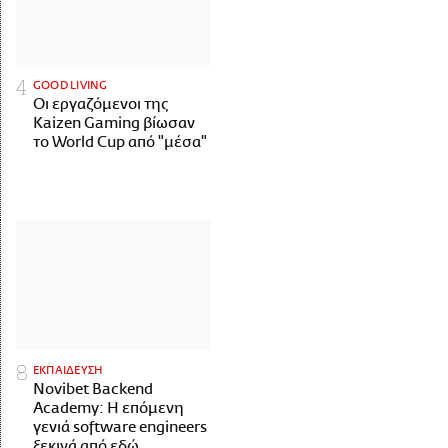
GOOD LIVING
Οι εργαζόμενοι της
Kaizen Gaming βίωσαν
το World Cup από "μέσα"
ΕΚΠΑΙΔΕΥΣΗ
Novibet Backend
Academy: Η επόμενη
γενιά software engineers
ξεκινά από εδώ