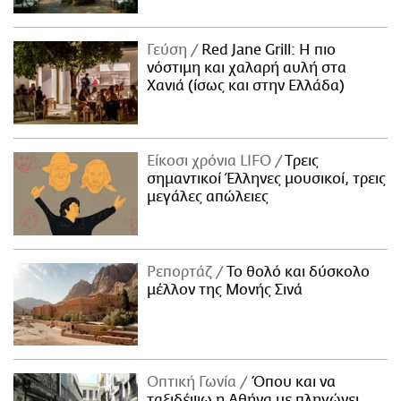
Γεύση
Red Jane Grill: Η πιο
νόστιμη και χαλαρή αυλή στα
Χανιά (ίσως και στην Ελλάδα)
Είκοσι χρόνια LIFO
Tρεις
σημαντικοί Έλληνες μουσικοί, τρεις
μεγάλες απώλειες
Ρεπορτάζ
Το θολό και δύσκολο
μέλλον της Μονής Σινά
Οπτική Γωνία
Όπου και να
ταξιδέψω η Αθήνα με πληγώνει