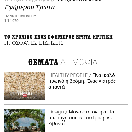
ΑΜΠΑ
Εφήμερου Έρωτα
PRINT
ΓΙΑΝΝΗΣ ΒΑΣΙΛΕΙΟΥ
1.1.1970
ΤΟ ΧΡΟΝΙΚΟ ΕΝΟΣ ΕΦΗΜΕΡΟΥ ΕΡΩΤΑ ΚΡΙΤΙΚΗ
ΠΡΟΣΦΑΤΕΣ ΕΙΔΗΣΕΙΣ
ΔΗΜΟΦΙΛΗ
ΘΕΜΑΤΑ
HEALTHY PEOPLE
Είναι καλό
πρωινό η βρόμη; Ένας γιατρός
απαντά
Design
Μόνο στα όνειρα: Τα
υπέροχα σπίτια του Ιμπέρ ντε
Ζιβανσί