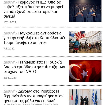
Διεθνή
Γερμανός ΥΠΕΞ: Όποιος
εμβολιάζεται θα πρέπει να μπορεί
να πάει ξανά σε εστιατόρια και
σινεμά
17.1.2021
Διεθνή
Παγκόσμιες αντιδράσεις
για την εισβολή στο Καπιτώλιο: «Ο
Τραμπ άναψε το σπίρτο»
7.1.2021
Διεθνή
Handelsblatt: Η Τουρκία
βασικό εμπόδιο στην επίτευξη των
στόχων του ΝΑΤΟ
2.12.2020
Διεθνή
Δένδιας στο Politico: Η
Γερμανία δεν ανταποκρίθηκε στον
ηγετικό της ρόλο για επιβολή