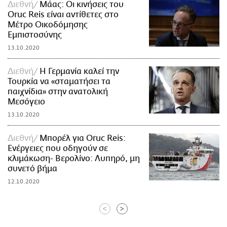
Διεθνή
Μάας: Οι κινήσεις του
Oruc Reis είναι αντίθετες στο
Mέτρο Oικοδόμησης
Eμπιστοσύνης
13.10.2020
Διεθνή
Η Γερμανία καλεί την
Τουρκία να «σταματήσει τα
παιχνίδια» στην ανατολική
Μεσόγειο
13.10.2020
Διεθνή
Μπορέλ για Oruc Reis:
Ενέργειες που οδηγούν σε
κλιμάκωση- Βερολίνο: Λυπηρό, μη
συνετό βήμα
12.10.2020
<
>