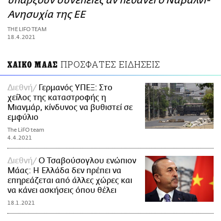
υπάρξουν συνέπειες αν πεθάνει ο Ναβάλνι-
ΑΜΠΑ
Ανησυχία της ΕΕ
PRINT
THE LIFO TEAM
18.4.2021
ΠΡΟΣΦΑΤΕΣ ΕΙΔΗΣΕΙΣ
ΧΑΙΚΟ ΜΑΑΣ
Διεθνή
Γερμανός ΥΠΕΞ: Στο
χείλος της καταστροφής η
Μιανμάρ, κίνδυνος να βυθιστεί σε
εμφύλιο
The LiFO team
4.4.2021
Διεθνή
Ο Τσαβούσογλου ενώπιον
Μάας: Η Ελλάδα δεν πρέπει να
επηρεάζεται από άλλες χώρες και
να κάνει ασκήσεις όπου θέλει
18.1.2021