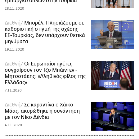
εμπάργκο όπλων στην Τουρκία
28.11.2020
Διεθνή
Μπορέλ: Πλησιάζουμε σε
καθοριστική στιγμή της σχέσης
ΕΕ-Τουρκίας, δεν υπάρχουν θετικά
μηνύματα
19.11.2020
Διεθνή
Οι Ευρωπαίοι ηγέτες
συγχαίρουν τον Τζο Μπάιντεν -
Μητσοτάκης: «Αληθινός φίλος της
Ελλάδας»
7.11.2020
Διεθνή
Σε καραντίνα ο Χάικο
Μάας, ακυρώθηκε η συνάντηση
με τον Νίκο Δένδια
4.11.2020