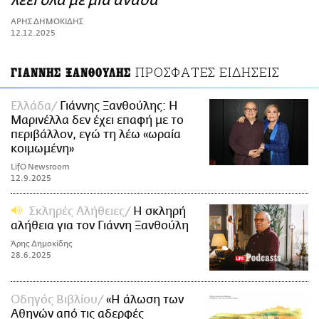
λέει όλα με μια ανάσα
ΑΜΠΑ
ΑΡΗΣ ΔΗΜΟΚΙΔΗΣ
PRINT
12.12.2025
ΠΡΟΣΦΑΤΕΣ ΕΙΔΗΣΕΙΣ
ΓΙΑΝΝΗΣ ΞΑΝΘΟΥΛΗΣ
Ελλάδα
Γιάννης Ξανθούλης: Η
Μαρινέλλα δεν έχει επαφή με το
περιβάλλον, εγώ τη λέω «ωραία
κοιμωμένη»
LifO Newsroom
12.9.2025
Σκληρές Αλήθειες
H σκληρή
αλήθεια για τον Γιάννη Ξανθούλη
Άρης Δημοκίδης
28.6.2025
Οδηγός Βιβλίου
«Η άλωση των
Αθηνών από τις αδερφές