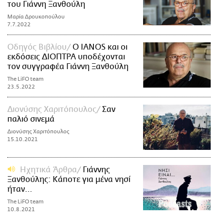
του Γιάννη Ξανθούλη
Μαρία Δρουκοπούλου
7.7.2022
Οδηγός Βιβλίου
Ο IANOS και οι
εκδόσεις ΔΙΟΠΤΡΑ υποδέχονται
τον συγγραφέα Γιάννη Ξανθούλη
The LiFO team
23.5.2022
Διονύσης Χαριτόπουλος
Σαν
παλιό σινεμά
Διονύσης Χαριτόπουλος
15.10.2021
Ηχητικά Άρθρα
Γιάννης
Ξανθούλης: Κάποτε για μένα νησί
ήταν...
The LiFO team
10.8.2021