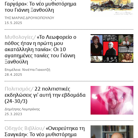
Γαργάρα»: Το νέο μυθιστόρημα
του Γιάννη Ξανθούλη
ΤΗΣ ΜΑΡΙΑΣ ΔΡΟΥΚΟΠΟΥΛΟΥ
15.5.2025
Μυθολογίες
«Το Λεωφορείο ο
πόθος ήταν η πρώτη μου
ακατάλληλη ταινία»: Oι 10
αγαπημένες ταινίες του Γιάννη
Ξανθούλη
Επιμέλεια: Νινέττα Γιακιντζή
28.4.2025
Πολιτισμός
22 πολιτιστικές
εκδηλώσεις γι’ αυτή την εβδομάδα
(24-30/3)
Δημήτρης Λαμπράκης
25.3.2023
Οδηγός Βιβλίου
«Ονειρεύτηκα τη
Σανγκάη»: Το νέο μυθιστόρημα