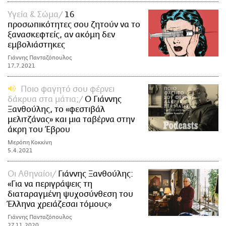
Υγεία & Σώμα
16
προσωπικότητες σου ζητούν να το
ξανασκεφτείς, αν ακόμη δεν
εμβολιάστηκες
Γιάννης Πανταζόπουλος
17.7.2021
Ποιο φαγητό σου φέρνει
δάκρυα στα μάτια;
Ο Γιάννης
Ξανθούλης, το «φεστιβάλ
μελιτζάνας» και μια ταβέρνα στην
άκρη του Έβρου
Μερόπη Κοκκίνη
5.4.2021
Οι Αθηναίοι
Γιάννης Ξανθούλης:
«Για να περιγράψεις τη
διαταραγμένη ψυχοσύνθεση του
Έλληνα χρειάζεσαι τόμους»
Γιάννης Πανταζόπουλος
27.11.2020