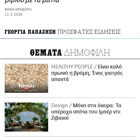
βιβλίο με τα μάτια
ΑΜΠΑ
ΒΑΝΑ ΚΡΑΒΑΡΗ
PRINT
11.3.2024
ΠΡΟΣΦΑΤΕΣ ΕΙΔΗΣΕΙΣ
ΓΕΩΡΓΙΑ ΠΑΠΑΖΗΣΗ
ΔΗΜΟΦΙΛΗ
ΘΕΜΑΤΑ
HEALTHY PEOPLE
Είναι καλό
πρωινό η βρόμη; Ένας γιατρός
απαντά
Design
Μόνο στα όνειρα: Τα
υπέροχα σπίτια του Ιμπέρ ντε
Ζιβανσί