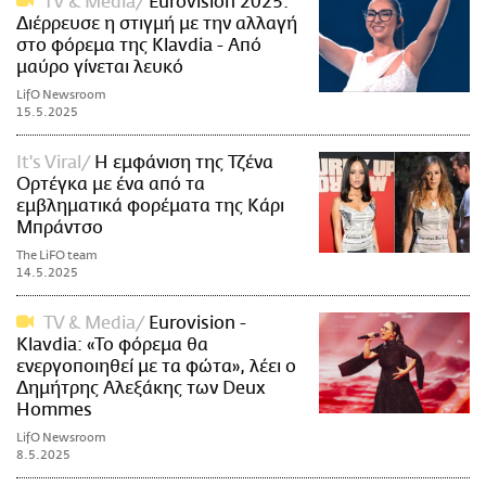
TV & Media
Eurovision 2025:
Διέρρευσε η στιγμή με την αλλαγή
στο φόρεμα της Klavdia - Από
μαύρο γίνεται λευκό
LifO Newsroom
15.5.2025
It's Viral
H εμφάνιση της Τζένα
Ορτέγκα με ένα από τα
εμβληματικά φορέματα της Κάρι
Μπράντσο
The LiFO team
14.5.2025
TV & Media
Eurovision -
Klavdia: «Το φόρεμα θα
ενεργοποιηθεί με τα φώτα», λέει ο
Δημήτρης Αλεξάκης των Deux
Hommes
LifO Newsroom
8.5.2025