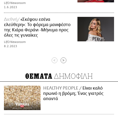
LifO Newsroom
1.6.2023
Διεθνή
«Σκέψου εσένα
ελεύθερη»: Το φόρεμα μανιφέστο
της Κιάρα Φεράνι -Μήνυμα προς
όλες τις γυναίκες
LifO Newsroom
8.2.2023
<
>
ΔΗΜΟΦΙΛΗ
ΘΕΜΑΤΑ
HEALTHY PEOPLE
Είναι καλό
πρωινό η βρόμη; Ένας γιατρός
απαντά