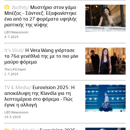
Διεθνή
Μυστήριο στον γάμο
Μπέζος - Σάντσεζ: Εξαφανίστηκε
ένα από τα 27 φορέματα υψηλής
ραπτικής της νύφης
LifO Newsroom
4.7.2025
It's Viral
Η Vera Wang γιόρτασε
τα 76α γενέθλιά της με το πιο μίνι
μαύρο φόρεμα
The LiFO team
1.7.2025
TV & Media
Eurovision 2025: Η
αποκάλυψη της Klavdia για τη
λεπτομέρεια στο φόρεμα - Πώς
έγινε η αλλαγή
LifO Newsroom
19.5.2025