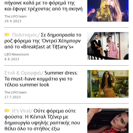
πήγαινε καλά με το φόρεμά της
και έφυγε τρέχοντας από τη σκηνή
The LiFO team
29.9.2023
Πολιτισμός
Σε δημοπρασία το
ροζ φόρεμα της Όντρεϊ Χέπμπορν
από το «Breakfast at Tiffany’s»
LifO Newsroom
8.8.2023
Στυλ & Ομορφιά
Summer dress:
Τα must-have κομμάτια για το
τέλειο summer look
The LiFO team
17.7.2023
It's Viral
Ούτε φόρεμα ούτε
φούστα: Η Κένταλ Τζένερ με
δημιουργία υψηλής ραπτικής που
θέλει όλο το στήθος έξω