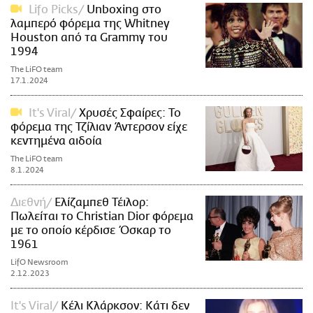
Lifo Picks
Unboxing στο
λαμπερό φόρεμα της Whitney
Houston από τα Grammy του
1994
The LiFO team
17.1.2024
It's Viral
Χρυσές Σφαίρες: Το
φόρεμα της Τζίλιαν Άντερσον είχε
κεντημένα αιδοία
The LiFO team
8.1.2024
Διεθνή
Ελίζαμπεθ Τέιλορ:
Πωλείται το Christian Dior φόρεμα
με το οποίο κέρδισε Όσκαρ το
1961
LifO Newsroom
2.12.2023
It's Viral
Κέλι Κλάρκσον: Κάτι δεν