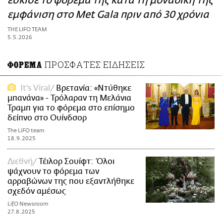
έσκισε το φόρεμά της κατά τη μοναδική της
ΑΜΠΑ
εμφάνιση στο Met Gala πριν από 30 χρόνια
PRINT
THE LIFO TEAM
5.5.2026
ΠΡΟΣΦΑΤΕΣ ΕΙΔΗΣΕΙΣ
ΦΟΡΕΜΑ
It's Viral
Βρετανία: «Ντύθηκε
μπανάνα» - Τρόλαραν τη Μελάνια
Τραμπ για το φόρεμα στο επίσημο
δείπνο στο Ουίνδσορ
The LiFO team
18.9.2025
Διεθνή
Τέιλορ Σουίφτ: Όλοι
ψάχνουν το φόρεμα των
αρραβώνων της που εξαντλήθηκε
σχεδόν αμέσως
LifO Newsroom
27.8.2025