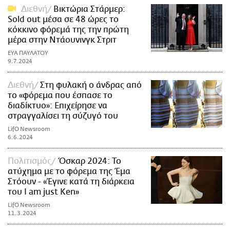
Διεθνή
Βικτώρια Στάρμερ:
Sold out μέσα σε 48 ώρες το
κόκκινο φόρεμά της την πρώτη
μέρα στην Ντάουνινγκ Στριτ
ΕΥΑ ΠΑΥΛΑΤΟΥ
9.7.2024
Διεθνή
Στη φυλακή ο άνδρας από
το «φόρεμα που έσπασε το
διαδίκτυο»: Επιχείρησε να
στραγγαλίσει τη σύζυγό του
LifO Newsroom
6.6.2024
Πολιτισμός
Όσκαρ 2024: Το
ατύχημα με το φόρεμα της Έμα
Στόουν - «Έγινε κατά τη διάρκεια
του I am just Ken»
LifO Newsroom
11.3.2024