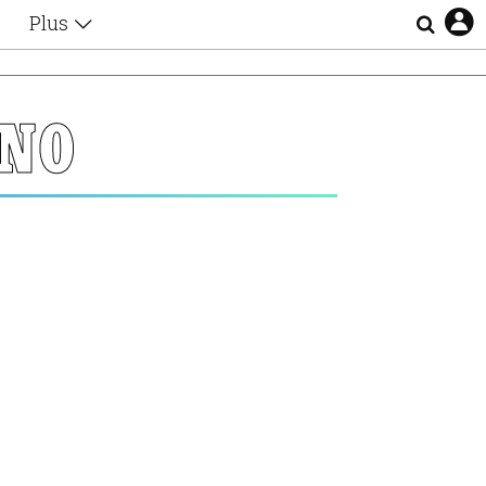
Plus
Θέματα
Συνεντεύξεις
Videos
ΙΝΟ
τα
Αφιερώματα
Ζώδια
Εξομολογήσεις
Blogs
η
Οι Αθηναίοι
Απώλειες
Lgbtqi+
Επιλογές