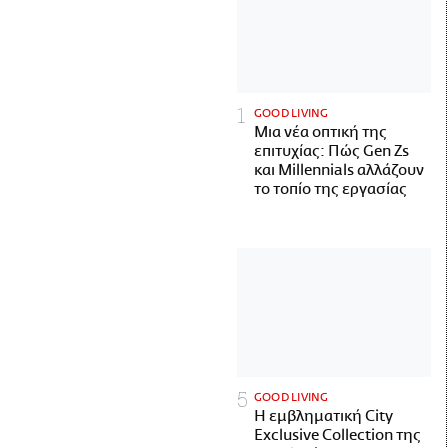
GOOD LIVING
Μια νέα οπτική της
επιτυχίας: Πώς Gen Zs
και Millennials αλλάζουν
το τοπίο της εργασίας
GOOD LIVING
Η εμβληματική City
Exclusive Collection της