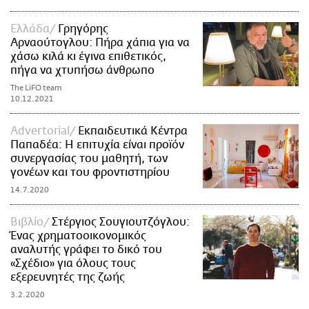
Ελλάδα
Γρηγόρης
Αρναούτογλου: Πήρα χάπια για να
χάσω κιλά κι έγινα επιθετικός,
πήγα να χτυπήσω άνθρωπο
The LiFO team
10.12.2021
Advertorial
Εκπαιδευτικά Κέντρα
Παπαδέα: Η επιτυχία είναι προϊόν
συνεργασίας του μαθητή, των
γονέων και του φροντιστηρίου
14.7.2020
Βιβλίο
Στέργιος Σουγιουτζόγλου:
Ένας χρηματοοικονομικός
αναλυτής γράφει το δικό του
«Σχέδιο» για όλους τους
εξερευνητές της ζωής
3.2.2020