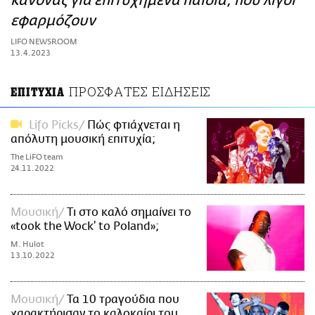
κανόνας για επιτυχημένα παιδιά, που λίγοι
ΑΜΠΑ
εφαρμόζουν
PRINT
LIFO NEWSROOM
13.4.2023
ΠΡΟΣΦΑΤΕΣ ΕΙΔΗΣΕΙΣ
ΕΠΙΤΥΧΙΑ
Lifo Picks
Πώς φτιάχνεται η
απόλυτη μουσική επιτυχία;
The LiFO team
24.11.2022
Μουσική
Τι στο καλό σημαίνει το
«took the Wock’ to Poland»;
M. Hulot
13.10.2022
Μουσική
Τα 10 τραγούδια που
χαρακτήρισαν το καλοκαίρι του