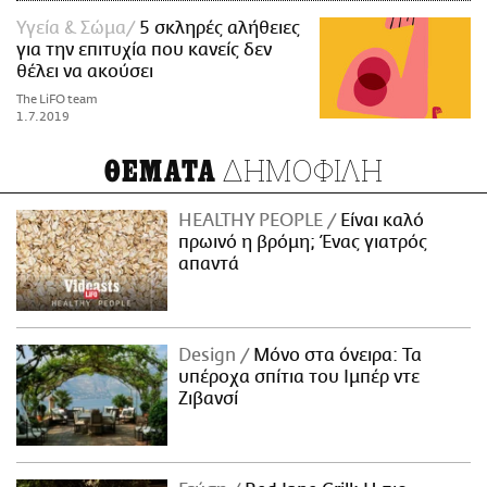
Υγεία & Σώμα
5 σκληρές αλήθειες
για την επιτυχία που κανείς δεν
θέλει να ακούσει
The LiFO team
1.7.2019
ΔΗΜΟΦΙΛΗ
ΘΕΜΑΤΑ
HEALTHY PEOPLE
Είναι καλό
πρωινό η βρόμη; Ένας γιατρός
απαντά
Design
Μόνο στα όνειρα: Τα
υπέροχα σπίτια του Ιμπέρ ντε
Ζιβανσί