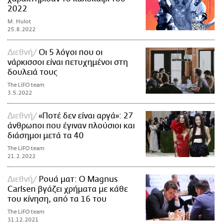
2022
M. Hulot
25.8.2022
Διεθνή
Οι 5 λόγοι που οι
νάρκισσοι είναι πετυχημένοι στη
δουλειά τους
The LiFO team
3.5.2022
Διεθνή
«Ποτέ δεν είναι αργά»: 27
άνθρωποι που έγιναν πλούσιοι και
διάσημοι μετά τα 40
The LiFO team
21.2.2022
Διεθνή
Ρουά ματ: Ο Magnus
Carlsen βγάζει χρήματα με κάθε
του κίνηση, από τα 16 του
The LiFO team
31.12.2021