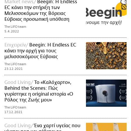
Market news
Beegin: Η Endless
EC κάνει την στήριξη των
Μελισσοκόμων της Βόρειας
Εύβοιας προσωπική υπόθεση
The LiFO team
5.4.2022
Επιχειρείν
Beegin: Η Endless EC
κάνει την αρχή για τους
μελισσοκόμους Εύβοιας
The LiFO team
23.12.2021
Good Living
Το «Καλόχαρτο»,
Behind the Scenes: Πώς
γυρίστηκε η original ιστορία «Ο
Ρόλος της Ζωής μου»
The LiFO team
17.12.2021
Good Living
Ένα χαρτί υγείας που