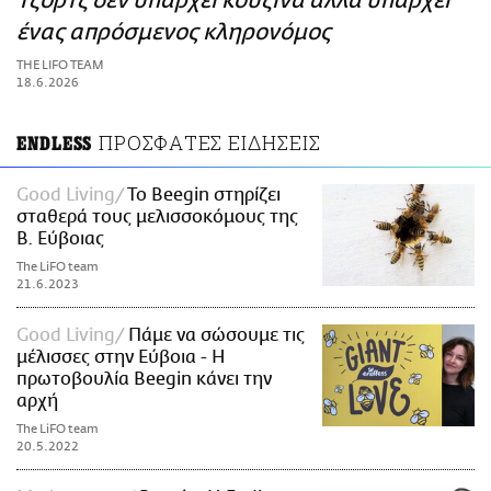
Τζορτζ δεν υπάρχει κουζίνα αλλά υπάρχει
ΑΜΠΑ
ένας απρόσμενος κληρονόμος
PRINT
THE LIFO TEAM
18.6.2026
ΠΡΟΣΦΑΤΕΣ ΕΙΔΗΣΕΙΣ
ENDLESS
Good Living
To Beegin στηρίζει
σταθερά τους μελισσοκόμους της
Β. Εύβοιας
The LiFO team
21.6.2023
Good Living
Πάμε να σώσουμε τις
μέλισσες στην Εύβοια - Η
πρωτοβουλία Beegin κάνει την
αρχή
The LiFO team
20.5.2022