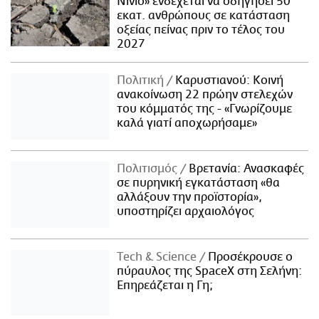
Νίνιο» ενδέχεται να οδηγήσει 50
εκατ. ανθρώπους σε κατάσταση
οξείας πείνας πριν το τέλος του
2027
Πολιτική
Καρυστιανού: Κοινή
ανακοίνωση 22 πρώην στελεχών
του κόμματός της - «Γνωρίζουμε
καλά γιατί αποχωρήσαμε»
Πολιτισμός
Βρετανία: Ανασκαφές
σε πυρηνική εγκατάσταση «θα
αλλάξουν την προϊστορία»,
υποστηρίζει αρχαιολόγος
Τech & Science
Προσέκρουσε ο
πύραυλος της SpaceX στη Σελήνη:
Επηρεάζεται η Γη;