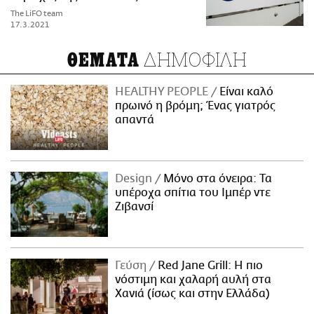
The LiFO team
17.3.2021
ΔΗΜΟΦΙΛΗ
ΘΕΜΑΤΑ
HEALTHY PEOPLE
Είναι καλό
πρωινό η βρόμη; Ένας γιατρός
απαντά
Design
Μόνο στα όνειρα: Τα
υπέροχα σπίτια του Ιμπέρ ντε
Ζιβανσί
Γεύση
Red Jane Grill: Η πιο
νόστιμη και χαλαρή αυλή στα
Χανιά (ίσως και στην Ελλάδα)