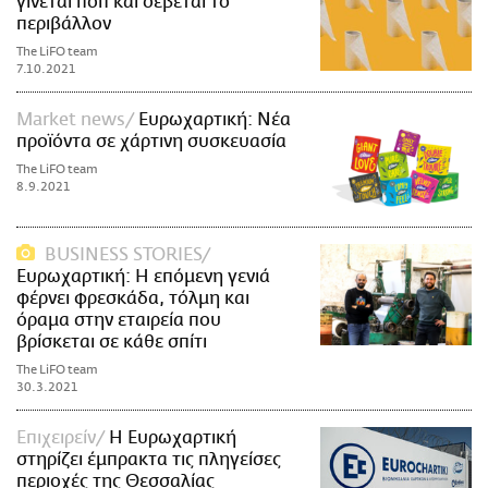
γίνεται ποπ και σέβεται το
περιβάλλον
The LiFO team
7.10.2021
Market news
Ευρωχαρτική: Νέα
προϊόντα σε χάρτινη συσκευασία
The LiFO team
8.9.2021
BUSINESS STORIES
Ευρωχαρτική: Η επόμενη γενιά
φέρνει φρεσκάδα, τόλμη και
όραμα στην εταιρεία που
βρίσκεται σε κάθε σπίτι
The LiFO team
30.3.2021
Επιχειρείν
Η Ευρωχαρτική
στηρίζει έμπρακτα τις πληγείσες
περιοχές της Θεσσαλίας