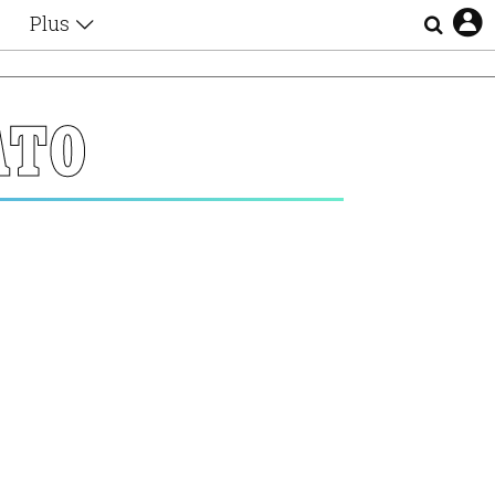
Plus
Θέματα
Συνεντεύξεις
Videos
ΑΤΟ
τα
Αφιερώματα
Ζώδια
Εξομολογήσεις
Blogs
η
Οι Αθηναίοι
Απώλειες
Lgbtqi+
Επιλογές