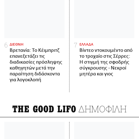
ΔΙΕΘΝΗ
ΕΛΛΑΔΑ
Βρετανία: Το Κέιμπριτζ
Βίντεο ντοκουμέντο από
επανεξετάζει τις
το τροχαίο στις Σέρρες:
διαδικασίες πρόσληψης
Η στιγμή της σφοδρής
καθηγητών μετά την
σύγκρουσης - Νεκροί
παραίτηση διδάσκοντα
μητέρα και γιος
για λογοκλοπή
ΔΗΜΟΦΙΛΗ
THE GOOD LIFO