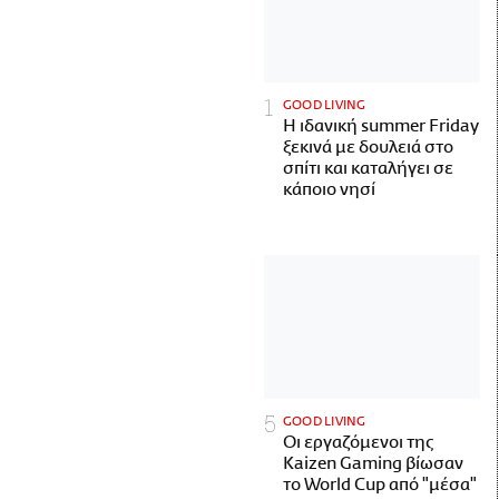
GOOD LIVING
Η ιδανική summer Friday
ξεκινά με δουλειά στο
σπίτι και καταλήγει σε
κάποιο νησί
GOOD LIVING
Οι εργαζόμενοι της
Kaizen Gaming βίωσαν
το World Cup από "μέσα"