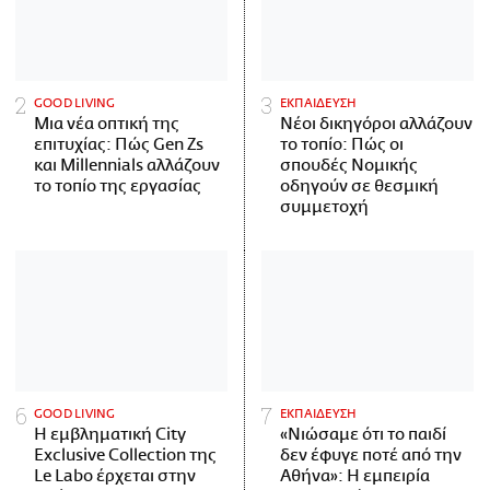
GOOD LIVING
ΕΚΠΑΙΔΕΥΣΗ
Μια νέα οπτική της
Νέοι δικηγόροι αλλάζουν
επιτυχίας: Πώς Gen Zs
το τοπίο: Πώς οι
και Millennials αλλάζουν
σπουδές Νομικής
το τοπίο της εργασίας
οδηγούν σε θεσμική
συμμετοχή
GOOD LIVING
ΕΚΠΑΙΔΕΥΣΗ
Η εμβληματική City
«Νιώσαμε ότι το παιδί
Exclusive Collection της
δεν έφυγε ποτέ από την
Le Labo έρχεται στην
Αθήνα»: Η εμπειρία