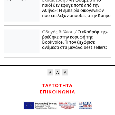
Εκπαίδευση
«Νιώσαμε ότι το
παιδί δεν έφυγε ποτέ από την
Αθήνα»: Η εμπειρία οικογενειών
που επέλεξαν σπουδές στην Κύπρο
Οδηγός Βιβλίου
Ο «Καθρέφτης»
βρέθηκε στην κορυφή της
Bookvoice. Τι τον ξεχώρισε
ανάμεσα στα μεγάλα best sellers;
ΤΑΥΤΟΤΗΤΑ
ΕΠΙΚΟΙΝΩΝΙΑ