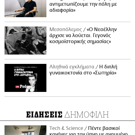
αντιμετωπίζουμε την πόλη με
αδιαφορία»
Μεσοπόλεμος
«Ο Νεοέλλην
άρχισε να λούεται. Γεγονός
κοσμοϊστορικής σημασίας»
Αληθινά εγκλήματα
Η διπλή
γυναικοκτονία στο «Σωτηρία»
ΔΗΜΟΦΙΛΗ
ΕΙΔΗΣΕΙΣ
Τech & Science
Πέντε βασικοί
κανόνες για τον ύπνο με αναμμένο