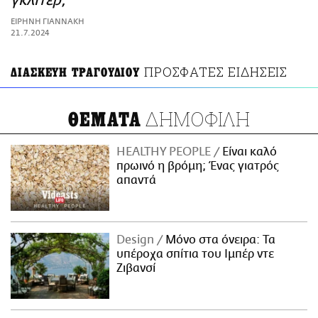
γκλίτερ;
ΑΜΠΑ
ΕΙΡΗΝΗ ΓΙΑΝΝΑΚΗ
PRINT
21.7.2024
ΠΡΟΣΦΑΤΕΣ ΕΙΔΗΣΕΙΣ
ΔΙΑΣΚΕΥΗ ΤΡΑΓΟΥΔΙΟΥ
ΔΗΜΟΦΙΛΗ
ΘΕΜΑΤΑ
HEALTHY PEOPLE
Είναι καλό
πρωινό η βρόμη; Ένας γιατρός
απαντά
Design
Μόνο στα όνειρα: Τα
υπέροχα σπίτια του Ιμπέρ ντε
Ζιβανσί