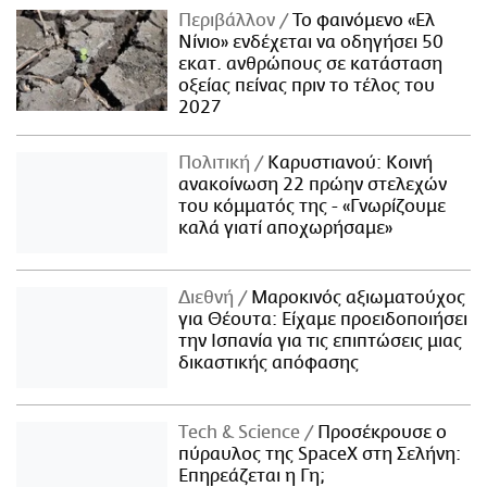
Περιβάλλον
Το φαινόμενο «Ελ
Νίνιο» ενδέχεται να οδηγήσει 50
εκατ. ανθρώπους σε κατάσταση
οξείας πείνας πριν το τέλος του
2027
Πολιτική
Καρυστιανού: Κοινή
ανακοίνωση 22 πρώην στελεχών
του κόμματός της - «Γνωρίζουμε
καλά γιατί αποχωρήσαμε»
Διεθνή
Μαροκινός αξιωματούχος
για Θέουτα: Είχαμε προειδοποιήσει
την Ισπανία για τις επιπτώσεις μιας
δικαστικής απόφασης
Τech & Science
Προσέκρουσε ο
πύραυλος της SpaceX στη Σελήνη:
Επηρεάζεται η Γη;