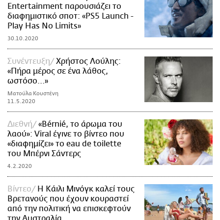
Entertainment παρουσιάζει το
διαφημιστικό σποτ: «PS5 Launch -
Play Has No Limits»
30.10.2020
Συνέντευξη
Χρήστος Λούλης:
«Πήρα μέρος σε ένα λάθος,
ωστόσο...»
Ματούλα Κουστένη
11.5.2020
Διεθνή
«Bérnié, το άρωμα του
λαού»: Viral έγινε το βίντεο που
«διαφημίζει» το eau de toilette
του Μπέρνι Σάντερς
4.2.2020
Βίντεο
Η Κάιλι Μινόγκ καλεί τους
Βρετανούς που έχουν κουραστεί
από την πολιτική να επισκεφτούν
την Αυστραλία