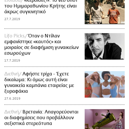
Ελλάδα
«Κέρδισες!»: Το νέο σποτ
του Ημιμαραθωνίου Κρήτης είναι
άκρως συγκινητικό
27.7.2019
Lifo Picks
Όταν ο Ντίλαν
εμφανίστηκε «καυτός» και
μοιραίος σε διαφήμιση γυναικείων
εσωρούχων
17.7.2019
Διεθνή
Αφήστε τρίχα - Έχετε
δικαίωμα: Κι όμως αυτή είναι
γυναικεία καμπάνια εταιρείας με
ξυραφάκια
27.6.2019
Διεθνή
Βρετανία: Απαγορεύονται
οι διαφημίσεις που προβάλλουν
σεξιστικά στερεότυπα