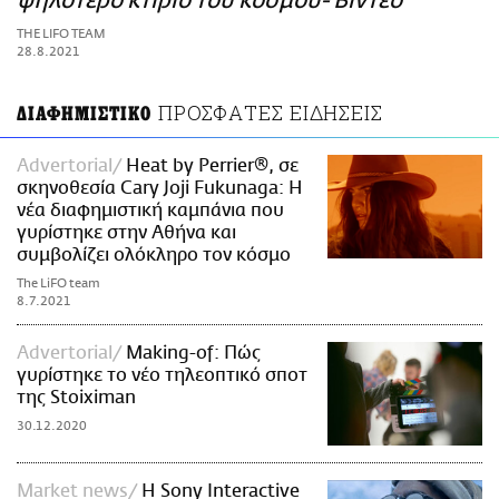
ψηλότερο κτίριο του κόσμου- Βίντεο
ΑΜΠΑ
THE LIFO TEAM
PRINT
28.8.2021
ΠΡΟΣΦΑΤΕΣ ΕΙΔΗΣΕΙΣ
ΔΙΑΦΗΜΙΣΤΙΚΟ
Advertorial
Heat by Perrier®, σε
σκηνοθεσία Cary Joji Fukunaga: Η
νέα διαφημιστική καμπάνια που
γυρίστηκε στην Αθήνα και
συμβολίζει ολόκληρο τον κόσμο
The LiFO team
8.7.2021
Advertorial
Making-of: Πώς
γυρίστηκε το νέο τηλεοπτικό σποτ
της Stoiximan
30.12.2020
Market news
Η Sony Interactive