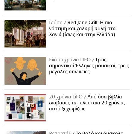
Γεύση
Red Jane Grill: Η πιο
νόστιμη και χαλαρή αυλή στα
Χανιά (ίσως και στην Ελλάδα)
Είκοσι χρόνια LIFO
Tρεις
σημαντικοί Έλληνες μουσικοί, τρεις
μεγάλες απώλειες
20 χρόνια LiFO
Από όσα βιβλία
διάβασες τα τελευταία 20 χρόνια,
αυτό ξεχωρίζεις
Ρεπορτάζ
Το θολό και δύσκολο