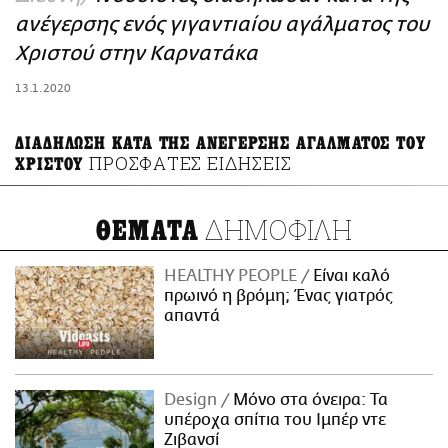
ΑΜΠΑ
ανέγερσης ενός γιγαντιαίου αγάλματος του
PRINT
Χριστού στην Καρνατάκα
13.1.2020
ΔΙΑΔΗΛΩΣΗ ΚΑΤΑ ΤΗΣ ΑΝΕΓΕΡΣΗΣ ΑΓΑΛΜΑΤΟΣ ΤΟΥ
ΠΡΟΣΦΑΤΕΣ ΕΙΔΗΣΕΙΣ
ΧΡΙΣΤΟΥ
ΔΗΜΟΦΙΛΗ
ΘΕΜΑΤΑ
HEALTHY PEOPLE
Είναι καλό
πρωινό η βρόμη; Ένας γιατρός
απαντά
Design
Μόνο στα όνειρα: Τα
υπέροχα σπίτια του Ιμπέρ ντε
Ζιβανσί