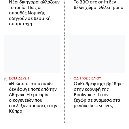
Νέοι δικηγόροι αλλάζουν
Το BBQ στο σπίτι δεν
το τοπίο: Πώς οι
θέλει χώρο. Θέλει τρόπο.
σπουδές Νομικής
οδηγούν σε θεσμική
συμμετοχή
ΕΚΠΑΙΔΕΥΣΗ
ΟΔΗΓΟΣ ΒΙΒΛΙΟΥ
«Νιώσαμε ότι το παιδί
Ο «Καθρέφτης» βρέθηκε
δεν έφυγε ποτέ από την
στην κορυφή της
Αθήνα»: Η εμπειρία
Bookvoice. Τι τον
οικογενειών που
ξεχώρισε ανάμεσα στα
επέλεξαν σπουδές στην
μεγάλα best sellers;
Κύπρο