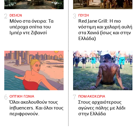
DESIGN
ΓΕΥΣΗ
Μόνο στα όνειρα: Τα
Red Jane Grill: Η πιο
υπέροχα σπίτια του
νόστιμη και χαλαρή αυλή
Ιμπέρ ντε Ζιβανσί
στα Χανιά (ίσως και στην
Ελλάδα)
ΟΠΤΙΚΗ ΓΩΝΙΑ
ΠΟΜΑΚΟΧΩΡΙΑ
Όλοι ακολουθούν τους
Στους αρχαιότερους
influencers. Και όλοι τους
αγώνες πάλης με λάδι
περιφρονούν.
στην Ελλάδα