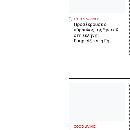
ΤECH & SCIENCE
Προσέκρουσε ο
πύραυλος της SpaceX
στη Σελήνη:
Επηρεάζεται η Γη;
GOOD LIVING