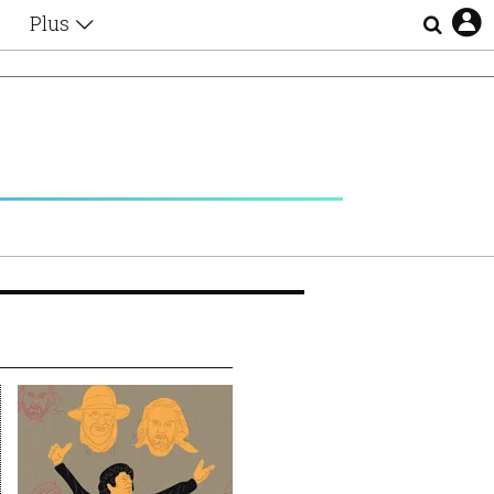
Plus
Θέματα
Συνεντεύξεις
Videos
τα
Αφιερώματα
Ζώδια
Εξομολογήσεις
Blogs
η
Οι Αθηναίοι
Απώλειες
Lgbtqi+
Επιλογές