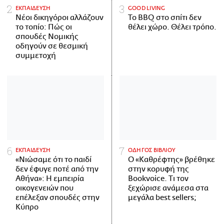
ΕΚΠΑΙΔΕΥΣΗ
GOOD LIVING
Νέοι δικηγόροι αλλάζουν
Το BBQ στο σπίτι δεν
το τοπίο: Πώς οι
θέλει χώρο. Θέλει τρόπο.
σπουδές Νομικής
οδηγούν σε θεσμική
συμμετοχή
ΕΚΠΑΙΔΕΥΣΗ
ΟΔΗΓΟΣ ΒΙΒΛΙΟΥ
«Νιώσαμε ότι το παιδί
Ο «Καθρέφτης» βρέθηκε
δεν έφυγε ποτέ από την
στην κορυφή της
Αθήνα»: Η εμπειρία
Bookvoice. Τι τον
οικογενειών που
ξεχώρισε ανάμεσα στα
επέλεξαν σπουδές στην
μεγάλα best sellers;
Κύπρο