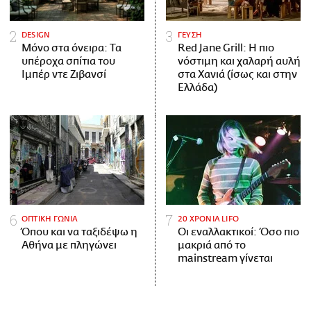
DESIGN
ΓΕΥΣΗ
Μόνο στα όνειρα: Τα
Red Jane Grill: Η πιο
υπέροχα σπίτια του
νόστιμη και χαλαρή αυλή
Ιμπέρ ντε Ζιβανσί
στα Χανιά (ίσως και στην
Ελλάδα)
ΟΠΤΙΚΗ ΓΩΝΙΑ
20 ΧΡΟΝΙΑ LIFO
Όπου και να ταξιδέψω η
Οι εναλλακτικοί: Όσο πιο
Αθήνα με πληγώνει
μακριά από το
mainstream γίνεται