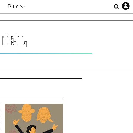
Plus
Θέματα
Συνεντεύξεις
Videos
TEL
τα
Αφιερώματα
Ζώδια
Εξομολογήσεις
Blogs
η
Οι Αθηναίοι
Απώλειες
Lgbtqi+
Επιλογές