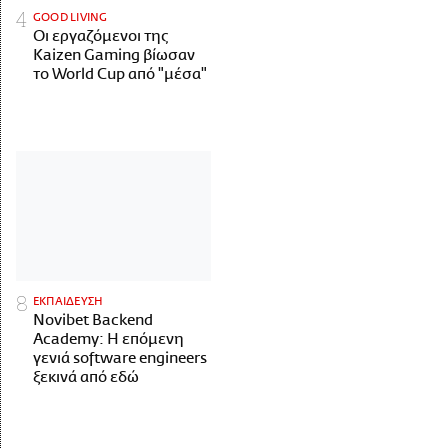
GOOD LIVING
Οι εργαζόμενοι της
Kaizen Gaming βίωσαν
το World Cup από "μέσα"
ΕΚΠΑΙΔΕΥΣΗ
Novibet Backend
Academy: Η επόμενη
γενιά software engineers
ξεκινά από εδώ