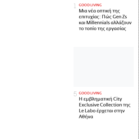
GOOD LIVING
Μια νέα οπτική της
επιτυχίας: Πώς Gen Zs
και Millennials αλλάζουν
το τοπίο της εργασίας
GOOD LIVING
Η εμβληματική City
Exclusive Collection της
Le Labo έρχεται στην
Αθήνα