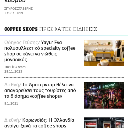
κόσμου
ΑΜΠΑ
ΣΠΥΡΟΣ ΣΤΑΒΕΡΗΣ
PRINT
1 ΩΡΕΣ ΠΡΙΝ
ΠΡΟΣΦΑΤΕΣ ΕΙΔΗΣΕΙΣ
COFFEE SHOPS
Οδηγός Γεύσης
Yayu: Ένα
πολυσυλλεκτικό specialty coffee
shop σε κάνει να νιώθεις
μοναδικός
The LiFO team
28.11.2023
Διεθνή
Το Άμστερνταμ θέλει να
απαγορεύσει τους τουρίστες από
τα διάσημα «coffee shops»
8.1.2021
Διεθνή
Κορωνοϊός: Η Ολλανδία
ανοίγει ξανά τα coffee shops