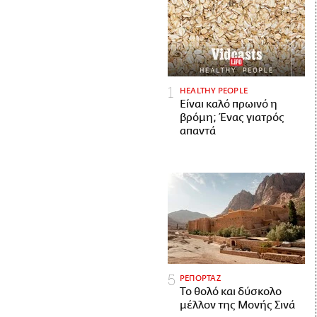
HEALTHY PEOPLE
Είναι καλό πρωινό η
βρόμη; Ένας γιατρός
απαντά
ΡΕΠΟΡΤΑΖ
Το θολό και δύσκολο
μέλλον της Μονής Σινά