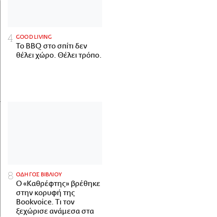
GOOD LIVING
Το BBQ στο σπίτι δεν
θέλει χώρο. Θέλει τρόπο.
ΟΔΗΓΟΣ ΒΙΒΛΙΟΥ
Ο «Καθρέφτης» βρέθηκε
στην κορυφή της
Bookvoice. Τι τον
ξεχώρισε ανάμεσα στα