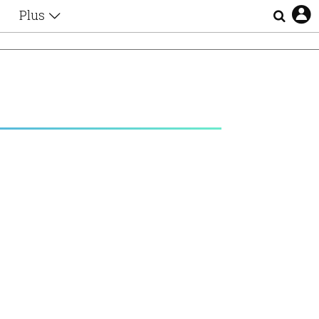
Plus
Θέματα
Συνεντεύξεις
Videos
τα
Αφιερώματα
Ζώδια
Εξομολογήσεις
Blogs
η
Οι Αθηναίοι
Απώλειες
Lgbtqi+
Επιλογές