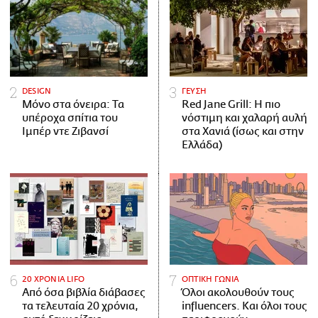
DESIGN
ΓΕΥΣΗ
Μόνο στα όνειρα: Τα
Red Jane Grill: Η πιο
υπέροχα σπίτια του
νόστιμη και χαλαρή αυλή
Ιμπέρ ντε Ζιβανσί
στα Χανιά (ίσως και στην
Ελλάδα)
20 ΧΡΟΝΙΑ LIFO
ΟΠΤΙΚΗ ΓΩΝΙΑ
Από όσα βιβλία διάβασες
Όλοι ακολουθούν τους
τα τελευταία 20 χρόνια,
influencers. Και όλοι τους