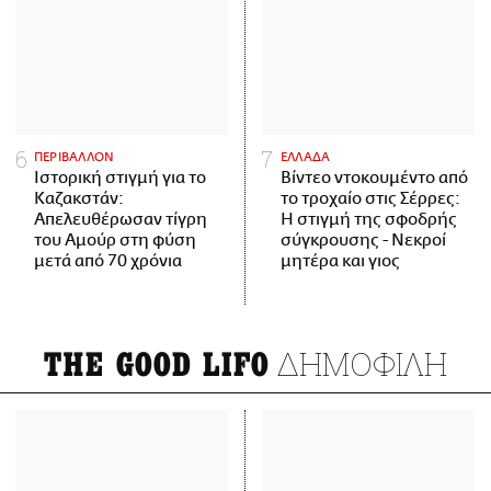
ΠΕΡΙΒΑΛΛΟΝ
ΕΛΛΑΔΑ
Ιστορική στιγμή για το
Βίντεο ντοκουμέντο από
Καζακστάν:
το τροχαίο στις Σέρρες:
Απελευθέρωσαν τίγρη
Η στιγμή της σφοδρής
του Αμούρ στη φύση
σύγκρουσης - Νεκροί
μετά από 70 χρόνια
μητέρα και γιος
ΔΗΜΟΦΙΛΗ
THE GOOD LIFO