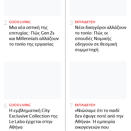
GOOD LIVING
ΕΚΠΑΙΔΕΥΣΗ
Μια νέα οπτική της
Νέοι δικηγόροι αλλάζουν
επιτυχίας: Πώς Gen Zs
το τοπίο: Πώς οι
και Millennials αλλάζουν
σπουδές Νομικής
το τοπίο της εργασίας
οδηγούν σε θεσμική
συμμετοχή
GOOD LIVING
ΕΚΠΑΙΔΕΥΣΗ
Η εμβληματική City
«Νιώσαμε ότι το παιδί
Exclusive Collection της
δεν έφυγε ποτέ από την
Le Labo έρχεται στην
Αθήνα»: Η εμπειρία
Αθήνα
οικογενειών που