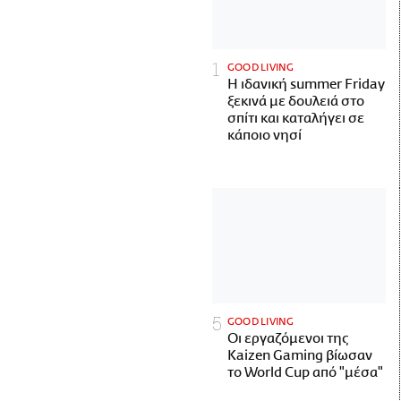
GOOD LIVING
Η ιδανική summer Friday
ξεκινά με δουλειά στο
σπίτι και καταλήγει σε
κάποιο νησί
GOOD LIVING
Οι εργαζόμενοι της
Kaizen Gaming βίωσαν
το World Cup από "μέσα"