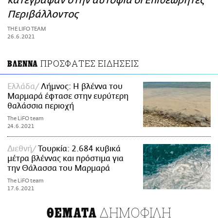
κατέγραψαν στην αυτοψία οι Επιθεωρητές
ΑΜΠΑ
Περιβάλλοντος
PRINT
THE LIFO TEAM
26.6.2021
ΠΡΟΣΦΑΤΕΣ ΕΙΔΗΣΕΙΣ
ΒΛΕΝΝΑ
Ελλάδα
Λήμνος: Η βλέννα του
Μαρμαρά έφτασε στην ευρύτερη
θαλάσσια περιοχή
The LiFO team
24.6.2021
Διεθνή
Τουρκία: 2.684 κυβικά
μέτρα βλέννας και πρόστιμα για
την Θάλασσα του Μαρμαρά
The LiFO team
17.6.2021
ΔΗΜΟΦΙΛΗ
ΘΕΜΑΤΑ