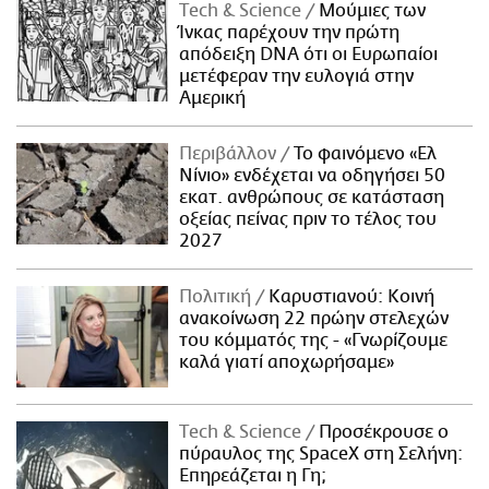
Τech & Science
Μούμιες των
Ίνκας παρέχουν την πρώτη
απόδειξη DNA ότι οι Ευρωπαίοι
μετέφεραν την ευλογιά στην
Αμερική
Περιβάλλον
Το φαινόμενο «Ελ
Νίνιο» ενδέχεται να οδηγήσει 50
εκατ. ανθρώπους σε κατάσταση
οξείας πείνας πριν το τέλος του
2027
Πολιτική
Καρυστιανού: Κοινή
ανακοίνωση 22 πρώην στελεχών
του κόμματός της - «Γνωρίζουμε
καλά γιατί αποχωρήσαμε»
Τech & Science
Προσέκρουσε ο
πύραυλος της SpaceX στη Σελήνη:
Επηρεάζεται η Γη;