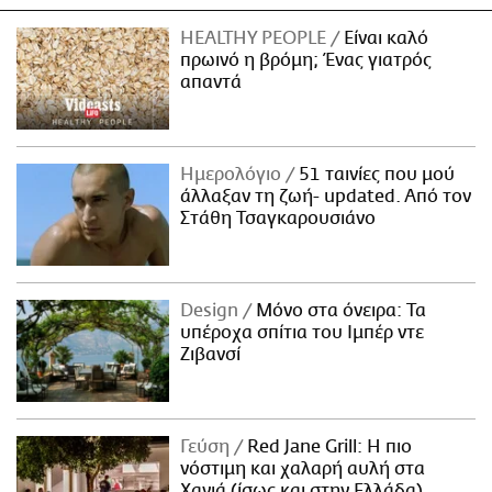
HEALTHY PEOPLE
Είναι καλό
πρωινό η βρόμη; Ένας γιατρός
απαντά
Ημερολόγιο
51 ταινίες που μού
άλλαξαν τη ζωή- updated. Aπό τον
Στάθη Τσαγκαρουσιάνο
Design
Μόνο στα όνειρα: Τα
υπέροχα σπίτια του Ιμπέρ ντε
Ζιβανσί
Γεύση
Red Jane Grill: Η πιο
νόστιμη και χαλαρή αυλή στα
Χανιά (ίσως και στην Ελλάδα)