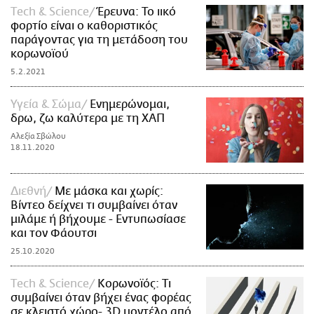
Τech & Science
Έρευνα: Το ιικό
φορτίο είναι o καθοριστικός
παράγοντας για τη μετάδοση του
κορωνοϊού
5.2.2021
Υγεία & Σώμα
Ενημερώνομαι,
δρω, ζω καλύτερα με τη ΧΑΠ
Αλεξία Σβώλου
18.11.2020
Διεθνή
Με μάσκα και χωρίς:
Βίντεο δείχνει τι συμβαίνει όταν
μιλάμε ή βήχουμε - Εντυπωσίασε
και τον Φάουτσι
25.10.2020
Τech & Science
Κορωνοϊός: Τι
συμβαίνει όταν βήχει ένας φορέας
σε κλειστό χώρο- 3D μοντέλο από