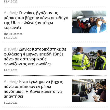
12.4.2021
Διεθνή
Γυναίκες βγάζουν τις
μάσκες και βήχουν πάνω σε οδηγό
της Uber - Φώναζαν: «Έχω
κορώνα!»
The LiFO team
12.3.2021
Διεθνή
Δανία: Καταδικάστηκε σε
φυλάκιση 4 μηνών επειδή έβηξε
πάνω σε αστυνομικούς
φωνάζοντας «κορωνοϊός»
18.2.2021
Διεθνή
Είναι έγκλημα να βήχεις
πάνω σε κάποιον εν μέσω
πανδημίας; Η Δανία καλείται να
απαντήσει
11.2.2021