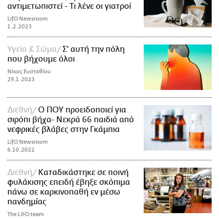
αντιμετωπιστεί - Τι λένε οι γιατροί
LifO Newsroom
1.2.2023
Υγεία & Σώμα
Σ' αυτή την πόλη
που βήχουμε όλοι
Νίκος Ευσταθίου
29.1.2023
Διεθνή
Ο ΠΟΥ προειδοποιεί για
σιρόπι βήχα- Νεκρά 66 παιδιά από
νεφρικές βλάβες στην Γκάμπια
LifO Newsroom
6.10.2022
Διεθνή
Καταδικάστηκε σε ποινή
φυλάκισης επειδή έβηξε σκόπιμα
πάνω σε καρκινοπαθή εν μέσω
πανδημίας
The LiFO team