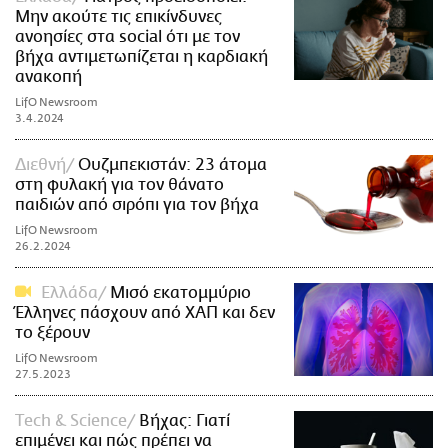
Μην ακούτε τις επικίνδυνες
ανοησίες στα social ότι με τον
βήχα αντιμετωπίζεται η καρδιακή
ανακοπή
LifO Newsroom
3.4.2024
Διεθνή
Ουζμπεκιστάν: 23 άτομα
στη φυλακή για τον θάνατο
παιδιών από σιρόπι για τον βήχα
LifO Newsroom
26.2.2024
Ελλάδα
Μισό εκατομμύριο
Έλληνες πάσχουν από ΧΑΠ και δεν
το ξέρουν
LifO Newsroom
27.5.2023
Τech & Science
Βήχας: Γιατί
επιμένει και πώς πρέπει να