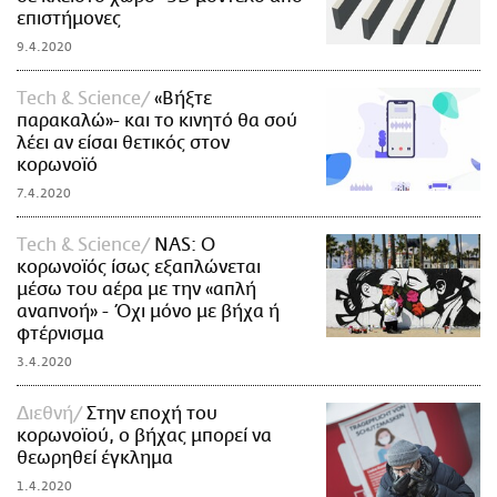
επιστήμονες
9.4.2020
Τech & Science
«Βήξτε
παρακαλώ»- και το κινητό θα σού
λέει αν είσαι θετικός στον
κορωνοϊό
7.4.2020
Τech & Science
NAS: Ο
κορωνοϊός ίσως εξαπλώνεται
μέσω του αέρα με την «απλή
αναπνοή» - Όχι μόνο με βήχα ή
φτέρνισμα
3.4.2020
Διεθνή
Στην εποχή του
κορωνοϊού, ο βήχας μπορεί να
θεωρηθεί έγκλημα
1.4.2020