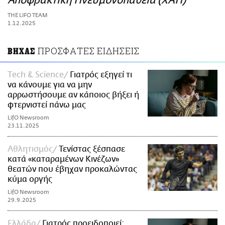
Αποφρακτική Πνευμονοπάθεια (ΧΑΠ)
ΑΜΠΑ
THE LIFO TEAM
PRINT
1.12.2025
ΠΡΟΣΦΑΤΕΣ ΕΙΔΗΣΕΙΣ
ΒΗΧΑΣ
Τech & Science
Γιατρός εξηγεί τι
να κάνουμε για να μην
αρρωστήσουμε αν κάποιος βήξει ή
φτερνιστεί πάνω μας
LifO Newsroom
23.11.2025
Αθλητισμός
Τενίστας ξέσπασε
κατά «καταραμένων Κινέζων»
θεατών που έβηχαν προκαλώντας
κύμα οργής
LifO Newsroom
29.9.2025
Ελλάδα
Γιατρός προειδοποιεί: