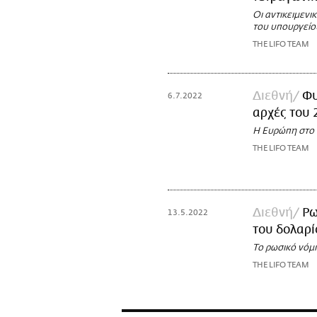
Οι αντικειμενι
του υπουργείο
THE LIFO TEAM
Διεθνή
Φυ
6.7.2022
αρχές του 
Η Ευρώπη στο ε
THE LIFO TEAM
Διεθνή
Ρω
13.5.2022
του δολαρί
Το ρωσικό νόμ
THE LIFO TEAM