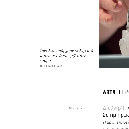
Συνολικά υπάρχουν μόλις επτά
τέτοια σετ Φαμπερζέ στον
κόσμο
THE LIFO TEAM
ΠΡ
ΑΞΙΑ
Διεθνή
H 
30.6.2023
Σε τιμή ρε
Η μόνη εταιρεί