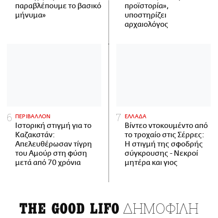
παραβλέπουμε το βασικό
προϊστορία»,
μήνυμα»
υποστηρίζει
αρχαιολόγος
ΠΕΡΙΒΑΛΛΟΝ
ΕΛΛΑΔΑ
Ιστορική στιγμή για το
Βίντεο ντοκουμέντο από
Καζακστάν:
το τροχαίο στις Σέρρες:
Απελευθέρωσαν τίγρη
Η στιγμή της σφοδρής
του Αμούρ στη φύση
σύγκρουσης - Νεκροί
μετά από 70 χρόνια
μητέρα και γιος
ΔΗΜΟΦΙΛΗ
THE GOOD LIFO