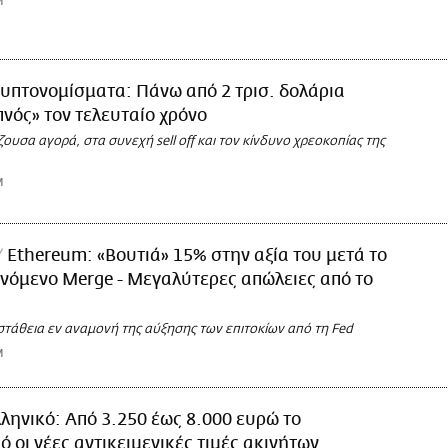
M
υπτονομίσματα: Πάνω από 2 τρισ. δολάρια
πνός» τον τελευταίο χρόνο
ουσα αγορά, στα συνεχή sell off και τον κίνδυνο χρεοκοπίας της
M
Ethereum: «Βουτιά» 15% στην αξία του μετά το
όμενο Merge - Μεγαλύτερες απώλειες από το
στάθεια εν αναμονή της αύξησης των επιτοκίων από τη Fed
M
ληνικό: Από 3.250 έως 8.000 ευρώ το
ό οι νέες αντικειμενικές τιμές ακινήτων