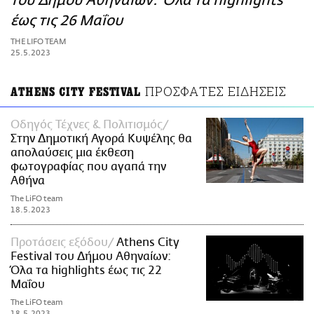
του Δήμου Αθηναίων: Όλα τα highlights
ΑΜΠΑ
έως τις 26 Μαΐου
PRINT
THE LIFO TEAM
25.5.2023
ΠΡΟΣΦΑΤΕΣ ΕΙΔΗΣΕΙΣ
ΑTHENS CITY FESTIVAL
Οδηγός Τέχνες & Πολιτισμός
Στην Δημοτική Αγορά Κυψέλης θα
απολαύσεις μια έκθεση
φωτογραφίας που αγαπά την
Αθήνα
The LiFO team
18.5.2023
Προτάσεις εξόδου
Αthens City
Festival του Δήμου Αθηναίων:
Όλα τα highlights έως τις 22
Μαΐου
The LiFO team
18.5.2023