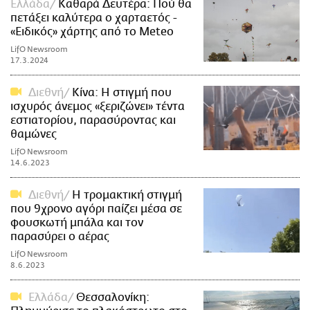
Ελλάδα
Καθαρά Δευτέρα: Πού θα
πετάξει καλύτερα ο χαρταετός -
«Ειδικός» χάρτης από το Meteo
LifO Newsroom
17.3.2024
Διεθνή
Κίνα: Η στιγμή που
ισχυρός άνεμος «ξεριζώνει» τέντα
εστιατορίου, παρασύροντας και
θαμώνες
LifO Newsroom
14.6.2023
Διεθνή
Η τρομακτική στιγμή
που 9χρονο αγόρι παίζει μέσα σε
φουσκωτή μπάλα και τον
παρασύρει ο αέρας
LifO Newsroom
8.6.2023
Ελλάδα
Θεσσαλονίκη: