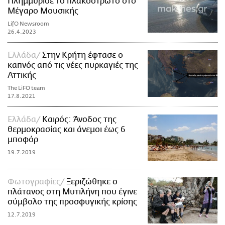
Πλημμύρισε το πλακόστρωτο στο
Μέγαρο Μουσικής
LifO Newsroom
26.4.2023
Ελλάδα
Στην Κρήτη έφτασε ο
καπνός από τις νέες πυρκαγιές της
Αττικής
The LiFO team
17.8.2021
Ελλάδα
Καιρός: Άνοδος της
θερμοκρασίας και άνεμοι έως 6
μποφόρ
19.7.2019
Φωτογραφίες
Ξεριζώθηκε ο
πλάτανος στη Μυτιλήνη που έγινε
σύμβολο της προσφυγικής κρίσης
12.7.2019