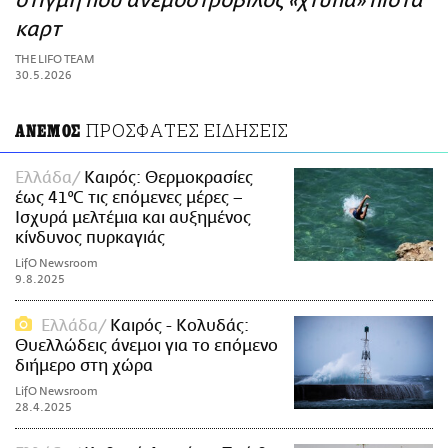
στιγμή που ανεμοστρόβιλος «χτυπά» πίστα
ΑΜΠΑ
καρτ
PRINT
THE LIFO TEAM
30.5.2026
ΠΡΟΣΦΑΤΕΣ ΕΙΔΗΣΕΙΣ
ΑΝΕΜΟΣ
Ελλάδα
Καιρός: Θερμοκρασίες
έως 41°C τις επόμενες μέρες –
Ισχυρά μελτέμια και αυξημένος
κίνδυνος πυρκαγιάς
LifO Newsroom
9.8.2025
Ελλάδα
Καιρός - Κολυδάς:
Θυελλώδεις άνεμοι για το επόμενο
διήμερο στη χώρα
LifO Newsroom
28.4.2025