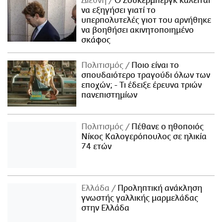
Διεθνή
Ο Ζούκερμπεργκ καλείται
να εξηγήσει γιατί το
υπερπολυτελές γιοτ του αρνήθηκε
να βοηθήσει ακινητοποιημένο
σκάφος
Πολιτισμός
Ποιο είναι το
σπουδαιότερο τραγούδι όλων των
εποχών; - Τι έδειξε έρευνα τριών
πανεπιστημίων
Πολιτισμός
Πέθανε ο ηθοποιός
Νίκος Καλογερόπουλος σε ηλικία
74 ετών
Ελλάδα
Προληπτική ανάκληση
γνωστής γαλλικής μαρμελάδας
στην Ελλάδα