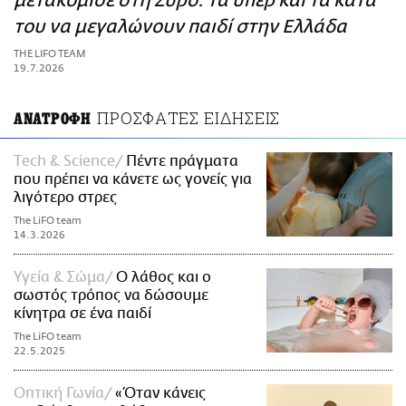
μετακόμισε στη Σύρο: Τα υπέρ και τα κατά
ΑΜΠΑ
του να μεγαλώνουν παιδί στην Ελλάδα
PRINT
THE LIFO TEAM
19.7.2026
ΠΡΟΣΦΑΤΕΣ ΕΙΔΗΣΕΙΣ
ΑΝΑΤΡΟΦΗ
Τech & Science
Πέντε πράγματα
που πρέπει να κάνετε ως γονείς για
λιγότερο στρες
The LiFO team
14.3.2026
Υγεία & Σώμα
Ο λάθος και ο
σωστός τρόπος να δώσουμε
κίνητρα σε ένα παιδί
The LiFO team
22.5.2025
Οπτική Γωνία
«Όταν κάνεις