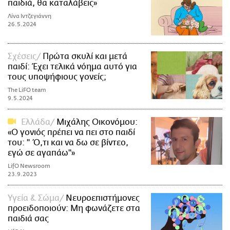
παιδιά, θα καταλάβεις»
Λίνα Ιντζεγιάννη
26.5.2024
Σχέσεις
Πρώτα σκυλί και μετά
παιδί: Έχει τελικά νόημα αυτό για
τους υποψήφιους γονείς;
The LiFO team
9.5.2024
Ελλάδα
Μιχάλης Οικονόμου:
«Ο γονιός πρέπει να πει στο παιδί
του: '' Ό,τι και να δω σε βίντεο,
εγώ σε αγαπάω''»
LifO Newsroom
23.9.2023
Υγεία & Σώμα
Νευροεπιστήμονες
προειδοποιούν: Μη φωνάζετε στα
παιδιά σας