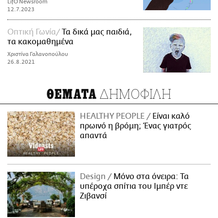
LifO Newsroom
12.7.2023
Οπτική Γωνία
Τα δικά μας παιδιά,
τα κακομαθημένα
Χριστίνα Γαλανοπούλου
26.8.2021
ΔΗΜΟΦΙΛΗ
ΘΕΜΑΤΑ
HEALTHY PEOPLE
Είναι καλό
πρωινό η βρόμη; Ένας γιατρός
απαντά
Design
Μόνο στα όνειρα: Τα
υπέροχα σπίτια του Ιμπέρ ντε
Ζιβανσί