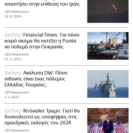
απαντήσει στην επίθεση του Ιράν;
LifO Newsroom
14.4.2024
Διεθνή
Financial Times: Για πόσο
καιρό ακόμα θα αντέξει η Ρωσία
να πολεμά στην Ουκρανία;
LifO Newsroom
21.2.2023
Διεθνή
Ανάλυση DW: Πόσο
πιθανός είναι ένας πόλεμος
Ελλάδας-Τουρκίας;
LifO Newsroom
2.2.2023
Διεθνή
Ντόναλντ Τραμπ: Γιατί θα
δυσκολευτεί ως υποψήφιος στις
προεδρικές εκλογές του 2024
LifO Newsroom