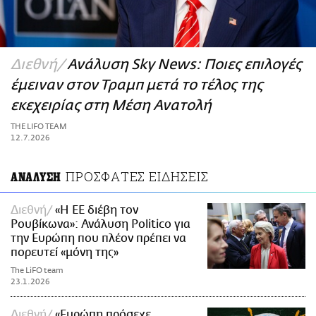
ΑΜΠΑ
PRINT
Διεθνή
Ανάλυση Sky News: Ποιες επιλογές
έμειναν στον Τραμπ μετά το τέλος της
εκεχειρίας στη Μέση Ανατολή
THE LIFO TEAM
12.7.2026
ΠΡΟΣΦΑΤΕΣ ΕΙΔΗΣΕΙΣ
ΑΝΑΛΥΣΗ
Διεθνή
«Η ΕΕ διέβη τον
Ρουβίκωνα»: Ανάλυση Politico για
την Ευρώπη που πλέον πρέπει να
πορευτεί «μόνη της»
The LiFO team
23.1.2026
Διεθνή
«Ευρώπη πρόσεχε,