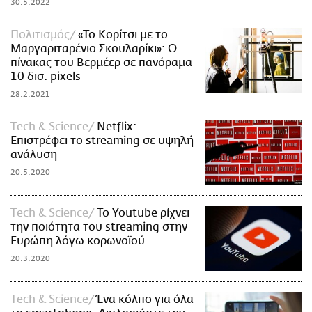
30.5.2022
Πολιτισμός
«Το Κορίτσι με το
Μαργαριταρένιο Σκουλαρίκι»: Ο
πίνακας του Βερμέερ σε πανόραμα
10 δισ. pixels
28.2.2021
Τech & Science
Netflix:
Επιστρέφει το streaming σε υψηλή
ανάλυση
20.5.2020
Τech & Science
Το Youtube ρίχνει
την ποιότητα του streaming στην
Ευρώπη λόγω κορωνοϊού
20.3.2020
Τech & Science
Ένα κόλπο για όλα