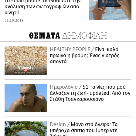
τα smartphone: Διπλασιάστε την
ανάλυση των φωτογραφιών από
κινητό
31.10.2019
ΔΗΜΟΦΙΛΗ
ΘΕΜΑΤΑ
HEALTHY PEOPLE
Είναι καλό
πρωινό η βρόμη; Ένας γιατρός
απαντά
Ημερολόγιο
51 ταινίες που μού
άλλαξαν τη ζωή- updated. Aπό τον
Στάθη Τσαγκαρουσιάνο
Design
Μόνο στα όνειρα: Τα
υπέροχα σπίτια του Ιμπέρ ντε