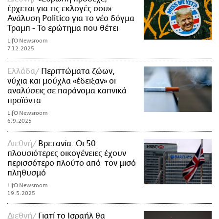
έρχεται για τις εκλογές σου»:
Ανάλυση Politico για το νέο δόγμα
Τραμπ - Το ερώτημα που θέτει
LifO Newsroom
7.12.2025
Ελλάδα
Περιττώματα ζώων,
νύχια και μούχλα «έδειξαν» οι
αναλύσεις σε παράνομα καπνικά
προϊόντα
LifO Newsroom
6.9.2025
Διεθνή
Βρετανία: Οι 50
πλουσιότερες οικογένειες έχουν
περισσότερο πλούτο από τον μισό
πληθυσμό
LifO Newsroom
19.5.2025
Διεθνή
Γιατί το Ισραήλ θα