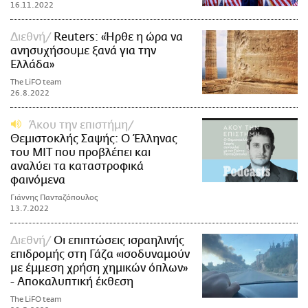
16.11.2022
Διεθνή
Reuters: «Ήρθε η ώρα να
ανησυχήσουμε ξανά για την
Ελλάδα»
The LiFO team
26.8.2022
Άκου την επιστήμη
Θεμιστοκλής Σαψής: Ο Έλληνας
του ΜΙΤ που προβλέπει και
αναλύει τα καταστροφικά
φαινόμενα
Γιάννης Πανταζόπουλος
13.7.2022
Διεθνή
Οι επιπτώσεις ισραηλινής
επιδρομής στη Γάζα «ισοδυναμούν
με έμμεση χρήση χημικών όπλων»
- Αποκαλυπτική έκθεση
The LiFO team