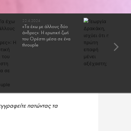
22.4.2024
8.4.2024
«Τα έχω με άλλους δύο
Γεωργία
άνδρες»: Η ερωτική ζωή
ότι η πρ
του Ορέστη μέσα σε ένα
αξέχαστ
throuple
εγγραφείτε πατώντας τα