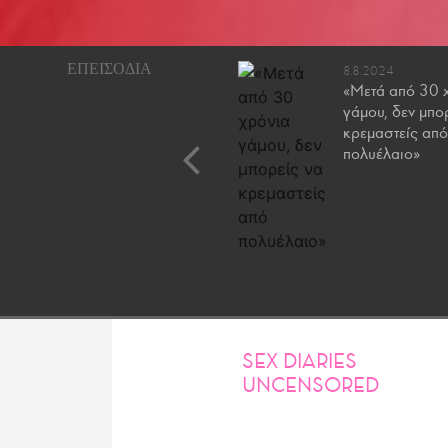
2.10.2023
8.8.2024
Πώς έφτασα στο σημείο
«Μετά από 30 
να μιλώ ανοιχτά με το
γάμου, δεν μπο
αγόρι μου για τις
κρεμαστείς από
φαντασιώσεις μου
πολυέλαιο»
SEX DIARIES
UNCENSORED