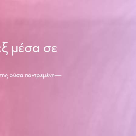
εξ μέσα σε
ά της ούσα παντρεμένη―