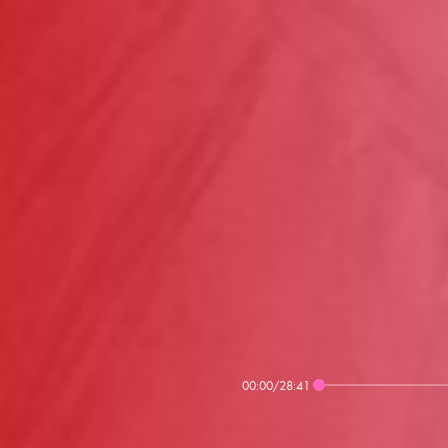
00:00
/
28:41