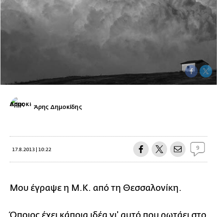
Άρης Δημοκίδης
9
17.8.2013 | 10:22
Μου έγραψε η Μ.Κ. από τη Θεσσαλονίκη.
Όποιος έχει κάποια ιδέα γι' αυτό που ρωτάει στο