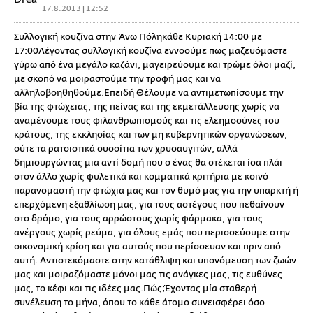
17.8.2013 | 12:52
Συλλογική κουζίνα στην Άνω Πόληκάθε Κυριακή 14:00 με
17:00Λέγοντας συλλογική κουζίνα εννοούμε πως μαζευόμαστε
γύρω από ένα μεγάλο καζάνι, μαγειρεύουμε και τρώμε όλοι μαζί,
με σκοπό να μοιραστούμε την τροφή μας και να
αλληλοβοηθηθούμε.Επειδή Θέλουμε να αντιμετωπίσουμε την
βία της φτώχειας, της πείνας και της εκμετάλλευσης χωρίς να
αναμένουμε τους φιλανθρωπισμούς και τις ελεημοσύνες του
κράτους, της εκκλησίας και των μη κυβερνητικών οργανώσεων,
ούτε τα ρατσιστικά συσσίτια των χρυσαυγιτών, αλλά
δημιουργώντας μια αντί δομή που ο ένας θα στέκεται ίσα πλάι
στον άλλο χωρίς φυλετικά και κομματικά κριτήρια με κοινό
παρανομαστή την φτώχια μας και τον θυμό μας για την υπαρκτή ή
επερχόμενη εξαθλίωση μας, για τους αστέγους που πεθαίνουν
στο δρόμο, για τους αρρώστους χωρίς φάρμακα, για τους
ανέργους χωρίς ρεύμα, για όλους εμάς που περισσεύουμε στην
οικονομική κρίση και για αυτούς που περίσσευαν και πριν από
αυτή. Αντιστεκόμαστε στην κατάθλιψη και υπονόμευση των ζωών
μας και μοιραζόμαστε μόνοι μας τις ανάγκες μας, τις ευθύνες
μας, το κέφι και τις ιδέες μας.Πώς;Έχοντας μία σταθερή
συνέλευση το μήνα, όπου το κάθε άτομο συνεισφέρει όσο