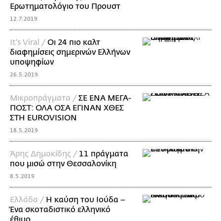
Ερωτηματολόγιο του Προυστ
12.7.2019
It's Viral /
Οι 24 πιο καλτ
διαφημίσεις σημερινών Ελλήνων
υποψηφίων
26.5.2019
Mικροπράγματα /
ΣΕ ΕΝΑ ΜΕΓΑ-
ΠΟΣΤ: ΟΛΑ ΟΣΑ ΕΓΙΝΑΝ ΧΘΕΣ
ΣΤΗ EUROVISION
18.5.2019
Άρης Δημοκίδης /
11 πράγματα
που μισώ στην Θεσσαλονίκη
8.5.2019
Ελλάδα /
Η καύση του Ιούδα –
Ένα σκοταδιστικό ελληνικό
έθιμο