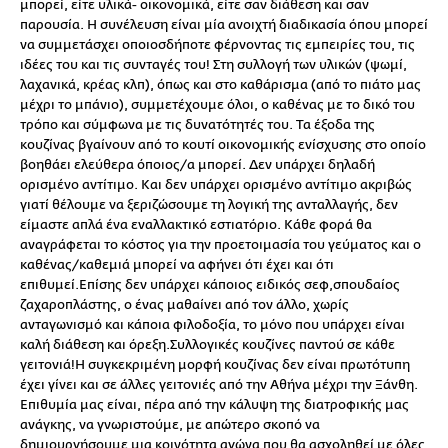
μπορεί, είτε υλικά- οικονομικά, είτε σαν διάθεση και σαν
παρουσία. Η συνέλευση είναι μία ανοιχτή διαδικασία όπου μπορεί
να συμμετάσχει οποιοσδήποτε φέρνοντας τις εμπειρίες του, τις
ιδέες του και τις συνταγές του! Στη συλλογή των υλικών (ψωμί,
λαχανικά, κρέας κλπ), όπως και στο καθάρισμα (από το πιάτο μας
μέχρι το μπάνιο), συμμετέχουμε όλοι, ο καθένας με το δικό του
τρόπο και σύμφωνα με τις δυνατότητές του. Τα έξοδα της
κουζίνας βγαίνουν από το κουτί οικονομικής ενίσχυσης στο οποίο
βοηθάει ελεύθερα όποιος/α μπορεί. Δεν υπάρχει δηλαδή
ορισμένο αντίτιμο. Και δεν υπάρχει ορισμένο αντίτιμο ακριβώς
γιατί θέλουμε να ξεριζώσουμε τη λογική της ανταλλαγής, δεν
είμαστε απλά ένα εναλλακτικό εστιατόριο. Κάθε φορά θα
αναγράφεται το κόστος για την προετοιμασία του γεύματος και ο
καθένας/καθεμιά μπορεί να αφήνει ότι έχει και ότι
επιθυμεί.Επίσης δεν υπάρχει κάποιος ειδικός σεφ,σπουδαίος
ζαχαροπλάστης, ο ένας μαθαίνει από τον άλλο, χωρίς
ανταγωνισμό και κάποια φιλοδοξία, το μόνο που υπάρχει είναι
καλή διάθεση και όρεξη.Συλλογικές κουζίνες παντού σε κάθε
γειτονιά!Η συγκεκριμένη μορφή κουζίνας δεν είναι πρωτότυπη
έχει γίνει και σε άλλες γειτονιές από την Αθήνα μέχρι την Ξάνθη.
Επιθυμία μας είναι, πέρα από την κάλυψη της διατροφικής μας
ανάγκης, να γνωριστούμε, με απώτερο σκοπό να
δημιουργήσουμε μια κοινότητα αγώνα που θα ασχοληθεί με όλες