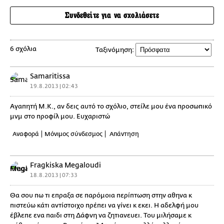
Συνδεθείτε για να σχολιάσετε
6 σχόλια
Ταξινόμηση:
Samaritissa
19.8.2013 | 02:43
Αγαπητή Μ.Κ., αν δεις αυτό το σχόλιο, στείλε μου ένα προσωπικό
μνμ στο προφίλ μου. Ευχαριστώ
Αναφορά
Μόνιμος σύνδεσμος
Απάντηση
Fragkiska Megaloudi
18.8.2013 | 07:33
Θα σου πω τι επραξα σε παρόμοια περίπτωση στην αθηνα κ
πιστεύω κάτι αντίστοιχο πρέπει να γίνει κ εκει. Η αδελφή μου
έβλεπε ενα παιδι στη Δάφνη να ζητιανευει. Του μιλήσαμε κ