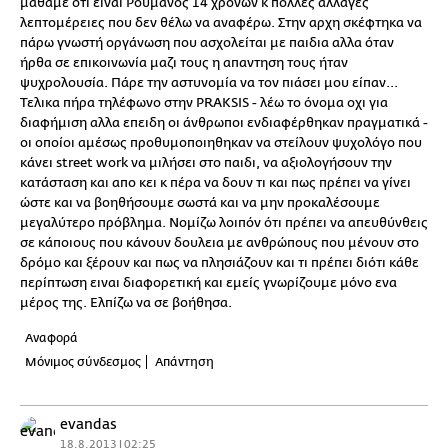
μάθαμε ότι ειναι Ρουμάνος 14 χρόνων κ πολλές αλλαγές
λεπτομέρειες που δεν θέλω να αναφέρω. Στην αρχη σκέφτηκα να
πάρω γνωστή οργάνωση που ασχολείται με παιδια αλλα όταν
ήρθα σε επικοινωνία μαζι τους η απαντηση τους ήταν
ψυχρολουσία. Πάρε την αστυνομία να τον πιάσει μου είπαν...
Τελικα πήρα τηλέφωνο στην PRAKSIS - λέω το όνομα οχι για
διαφήμιση αλλα επειδη οι άνθρωποι ενδιαφέρθηκαν πραγματικά -
οι οποίοι αμέσως προθυμοποιηθηκαν να στείλουν ψυχολόγο που
κάνει street work να μιλήσει στο παιδι, να αξιολογήσουν την
κατάσταση και απο κει κ πέρα να δουν τι και πως πρέπει να γίνει
ώστε και να βοηθήσουμε σωστά και να μην προκαλέσουμε
μεγαλύτερο πρόβλημα. Νομίζω λοιπόν ότι πρέπει να απευθύνθεις
σε κάποιους που κάνουν δουλεια με ανθρώπους που μένουν στο
δρόμο και ξέρουν και πως να πλησιάζουν και τι πρέπει διότι κάθε
περίπτωση ειναι διαφορετική και εμείς γνωρίζουμε μόνο ενα
μέρος της. Ελπίζω να σε βοήθησα.
Αναφορά
Μόνιμος σύνδεσμος
Απάντηση
evandas
18.8.2013 | 02:25