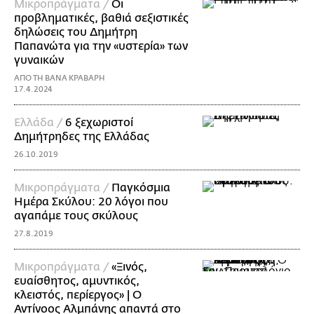
Mικροπράγματα /
Οι
προβληματικές, βαθιά σεξιστικές
δηλώσεις του Δημήτρη
Παπανώτα για την «υστερία» των
γυναικών
ΑΠΟ ΤΗ ΒΑΝΑ ΚΡΑΒΑΡΗ
17.4.2024
Ελλάδα /
6 ξεχωριστοί
Δημήτρηδες της Ελλάδας
26.10.2019
Mικροπράγματα /
Παγκόσμια
Ημέρα Σκύλου: 20 λόγοι που
αγαπάμε τους σκύλους
27.8.2019
Mικροπράγματα /
«Ξινός,
ευαίσθητος, αμυντικός,
κλειστός, περίεργος» | O
Αντίνοος Αλμπάνης απαντά στο