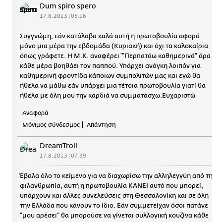
Dum spiro spero
17.8.2013 | 05:16
Συγγνώμη, εάν κατάλαβα καλά αυτή η πρωτοβουλία αφορά
μόνο μια μέρα την εβδομάδα (Κυριακή) και όχι τα καλοκαίρια
όπως γράφετε. Η Μ.Κ. αναφέρει¨"Περπατάω καθημερινά" άρα
κάθε μέρα βοηθάει τον παππού. Υπάρχει ανάγκη λοιπόν για
καθημερινή φροντίδα κάποιων συμπολιτών μας και εγώ θα
ήθελα να μάθω εάν υπάρχει μια τέτοια πρωτοβουλία γιατί θα
ήθελα με όλη μου την καρδιά να συμματάσχω.Ευχαριστώ
Αναφορά
Μόνιμος σύνδεσμος
Απάντηση
DreamTroll
17.8.2013 | 07:39
Έβαλα όλο το κείμενο για να διαχωρίσω την αλληλεγγύη από τη
φιλανθρωπία, αυτή η πρωτοβουλία ΚΑΝΕΙ αυτό που μπορεί,
υπάρχουν και άλλες συνελεύσεις στη Θεσσαλονίκη και σε όλη
την Ελλάδα που κάνουν το ίδιο. Εάν συμμετείχαν όσοι πατάνε
"μου αρέσει" θα μπορούσε να γίνεται συλλογική κουζίνα κάθε