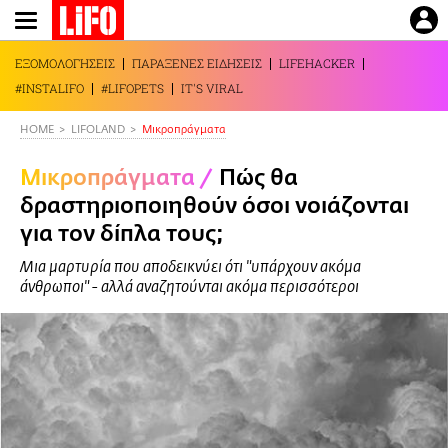
Παράκαμψη
προς
το
ΕΞΟΜΟΛΟΓΗΣΕΙΣ
ΠΑΡΑΞΕΝΕΣ ΕΙΔΗΣΕΙΣ
LIFEHACKER
κυρίως
#INSTALIFO
#LIFOPETS
IT'S VIRAL
περιεχόμενο
HOME
LIFOLAND
Mικροπράγματα
Mικροπράγματα
/
Πώς θα
δραστηριοποιηθούν όσοι νοιάζονται
για τον δίπλα τους;
Μια μαρτυρία που αποδεικνύει ότι "υπάρχουν ακόμα
άνθρωποι" - αλλά αναζητούνται ακόμα περισσότεροι