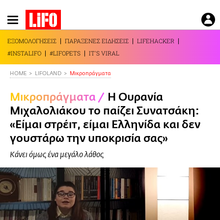
Παράκαμψη
προς
το
ΕΞΟΜΟΛΟΓΗΣΕΙΣ
ΠΑΡΑΞΕΝΕΣ ΕΙΔΗΣΕΙΣ
LIFEHACKER
κυρίως
#INSTALIFO
#LIFOPETS
IT'S VIRAL
περιεχόμενο
HOME
LIFOLAND
Mικροπράγματα
Mικροπράγματα
/
Η Ουρανία
Μιχαλολιάκου το παίζει Συνατσάκη:
«Είμαι στρέιτ, είμαι Ελληνίδα και δεν
γουστάρω την υποκρισία σας»
Κάνει όμως ένα μεγάλο λάθος