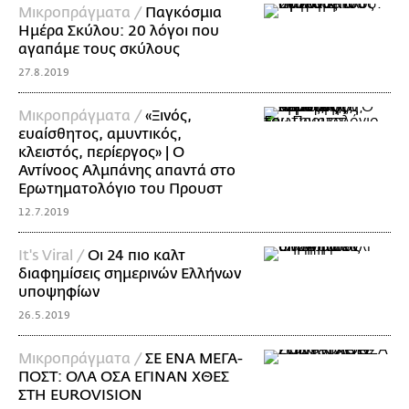
Mικροπράγματα /
Παγκόσμια
Ημέρα Σκύλου: 20 λόγοι που
αγαπάμε τους σκύλους
27.8.2019
Mικροπράγματα /
«Ξινός,
ευαίσθητος, αμυντικός,
κλειστός, περίεργος» | O
Αντίνοος Αλμπάνης απαντά στο
Ερωτηματολόγιο του Προυστ
12.7.2019
It's Viral /
Οι 24 πιο καλτ
διαφημίσεις σημερινών Ελλήνων
υποψηφίων
26.5.2019
Mικροπράγματα /
ΣΕ ΕΝΑ ΜΕΓΑ-
ΠΟΣΤ: ΟΛΑ ΟΣΑ ΕΓΙΝΑΝ ΧΘΕΣ
ΣΤΗ EUROVISION