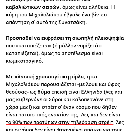
καβαλιώτικων σειρών,
όμως είναι αλήθεια. Η
κόρη του Μιχαλολιάκου έβγαλε ένα βίντεο
απάντηση σ' αυτό της Συνατσάκη.
Προσπαθεί να εκφράσει τη σιωπηλή πλειοψηφία
που «καταπιέζεται» (ή μάλλον νομίζει ότι
καταπιέζεται), όμως το αποτέλεσμα είναι
κωμικοτραγικό.
Με κλασική χρυσαυγίτικη μίρλα,
η κα
Μιχαλολιάκου παρουσιάζεται -με λουκ και ύφος
θεούσας- ως
θύμα
επειδή είναι Ελληνίδα (λες και
μας κυβερνάνε οι Σύροι και καλοπερνάνε στη
χώρα μας!) και στρέιτ σ' έναν κόσμο που δήθεν
είναι ρατσιστικός εναντίον της. Λες και δεν είναι
το 90% των προτύπων στην τηλεόραση στρέιτ
, λες
και οι νόμοι δεν είναι φτιαγμένοι από και για τους