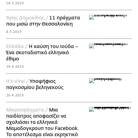
18.5.2019
Άρης Δημοκίδης /
11 πράγματα
που μισώ στην Θεσσαλονίκη
8.5.2019
Ελλάδα /
Η καύση του Ιούδα –
Ένα σκοταδιστικό ελληνικό
έθιμο
30.4.2019
It's Viral /
Υποψήφιος
παγκοσμίου βεληνεκούς
26.4.2019
Mικροπράγματα /
Μια
παιδίατρος αποφασίζει να
σχολιάσει τα ελληνικά
Μαμαδογκρουπ του Facebook.
Το αποτέλεσμα είναι εκρηκτικό