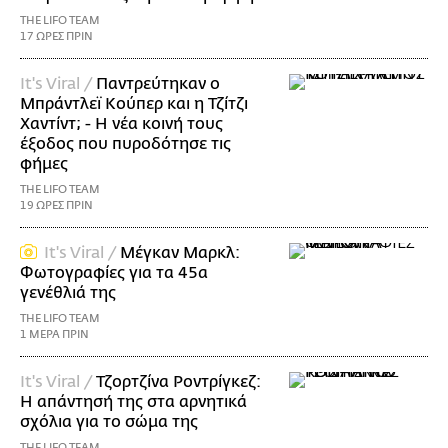
THE LIFO TEAM
17 ΩΡΕΣ ΠΡΙΝ
It's Viral /
Παντρεύτηκαν ο
Μπράντλεϊ Κούπερ και η Τζίτζι
Χαντίντ; - Η νέα κοινή τους
έξοδος που πυροδότησε τις
φήμες
THE LIFO TEAM
19 ΩΡΕΣ ΠΡΙΝ
It's Viral /
Μέγκαν Μαρκλ:
Φωτογραφίες για τα 45α
γενέθλιά της
THE LIFO TEAM
1 ΜΕΡΑ ΠΡΙΝ
It's Viral /
Τζορτζίνα Ροντρίγκεζ:
Η απάντησή της στα αρνητικά
σχόλια για το σώμα της
THE LIFO TEAM