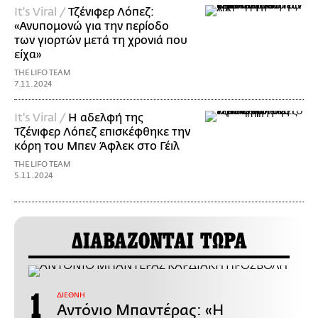
It's Viral /
Τζένιφερ Λόπεζ:
«Ανυπομονώ για την περίοδο
των γιορτών μετά τη χρονιά που
είχα»
THE LIFO TEAM
7.11.2024
It's Viral /
Η αδελφή της
Τζένιφερ Λόπεζ επισκέφθηκε την
κόρη του Μπεν Άφλεκ στο Γέιλ
THE LIFO TEAM
5.11.2024
ΔΙΑΒΑΖΟΝΤΑΙ ΤΩΡΑ
ΔΙΕΘΝΗ
Αντόνιο Μπαντέρας: «Η