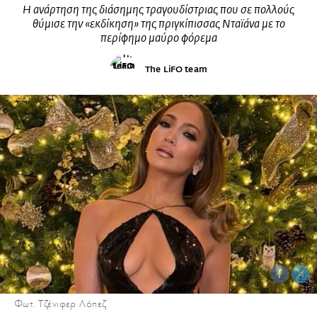
Η ανάρτηση της διάσημης τραγουδίστριας που σε πολλούς
θύμισε την «εκδίκηση» της πριγκίπισσας Νταϊάνα με το
περίφημο μαύρο φόρεμα
The LiFO team
Φωτ. Τζένιφερ Λόπεζ