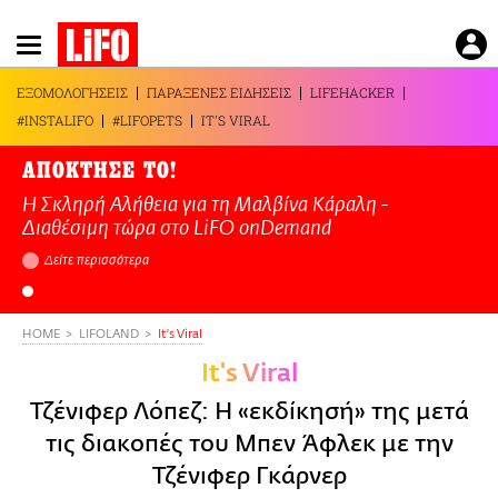
Παράκαμψη
προς
το
ΕΞΟΜΟΛΟΓΗΣΕΙΣ
ΠΑΡΑΞΕΝΕΣ ΕΙΔΗΣΕΙΣ
LIFEHACKER
κυρίως
#INSTALIFO
#LIFOPETS
IT'S VIRAL
περιεχόμενο
ΑΠΟΚΤΗΣΕ ΤΟ!
Η Σκληρή Αλήθεια για τη Μαλβίνα Κάραλη -
Διαθέσιμη τώρα στo LiFO onDemand
Δείτε περισσότερα
HOME
LIFOLAND
It's Viral
It's Viral
Τζένιφερ Λόπεζ: Η «εκδίκησή» της μετά
τις διακοπές του Μπεν Άφλεκ με την
Τζένιφερ Γκάρνερ