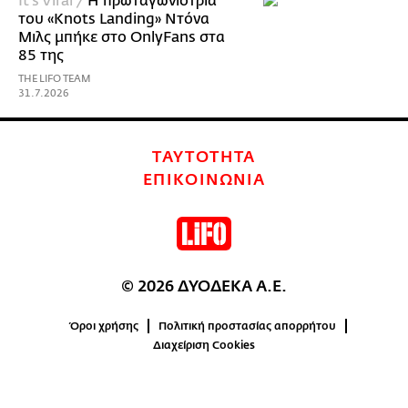
It's Viral /
Η πρωταγωνίστρια
του «Knots Landing» Ντόνα
Μιλς μπήκε στο OnlyFans στα
85 της
THE LIFO TEAM
31.7.2026
ΤΑΥΤΟΤΗΤΑ
ΕΠΙΚΟΙΝΩΝΙΑ
© 2026 ΔΥΟΔΕΚΑ Α.Ε.
Όροι χρήσης
Πολιτική προστασίας απορρήτου
Διαχείριση Cookies