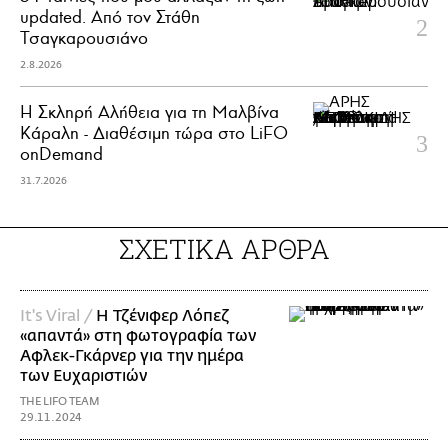
updated. Aπό τον Στάθη
Τσαγκαρουσιάνο
2.8.2026
Η Σκληρή Αλήθεια για τη Μαλβίνα
Κάραλη - Διαθέσιμη τώρα στo LiFO
onDemand
31.7.2026
ΣΧΕΤΙΚΑ ΑΡΘΡΑ
It's Viral /
Η Τζένιφερ Λόπεζ
«απαντά» στη φωτογραφία των
Αφλεκ-Γκάρνερ για την ημέρα
των Ευχαριστιών
THE LIFO TEAM
29.11.2024