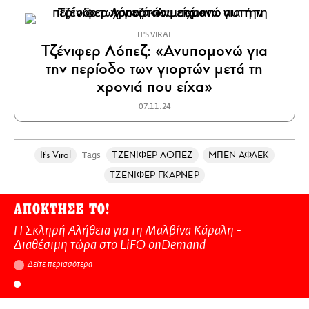
IT'S VIRAL
Τζένιφερ Λόπεζ: «Ανυπομονώ για
την περίοδο των γιορτών μετά τη
χρονιά που είχα»
07.11.24
It's Viral
ΤΖΕΝΙΦΕΡ ΛΟΠΕΖ
ΜΠΕΝ ΑΦΛΕΚ
Tags
ΤΖΕΝΙΦΕΡ ΓΚΑΡΝΕΡ
ΑΠΟΚΤΗΣΕ ΤΟ!
Η Σκληρή Αλήθεια για τη Μαλβίνα Κάραλη -
Διαθέσιμη τώρα στo LiFO onDemand
Δείτε περισσότερα