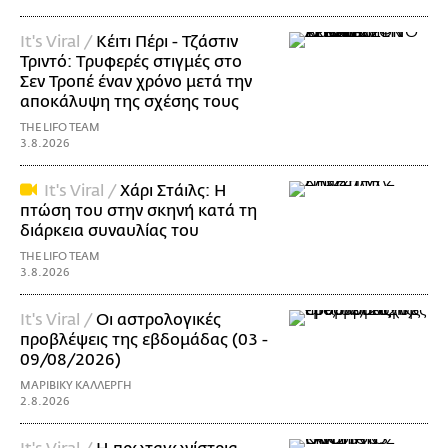
It's Viral /
Κέιτι Πέρι - Τζάστιν
Τριντό: Tρυφερές στιγμές στο
Σεν Τροπέ έναν χρόνο μετά την
αποκάλυψη της σχέσης τους
THE LIFO TEAM
3.8.2026
It's Viral /
Χάρι Στάιλς: Η
πτώση του στην σκηνή κατά τη
διάρκεια συναυλίας του
THE LIFO TEAM
3.8.2026
It's Viral /
Οι αστρολογικές
προβλέψεις της εβδομάδας (03 -
09/08/2026)
ΜΑΡΙΒΙΚΥ ΚΑΛΛΕΡΓΗ
2.8.2026