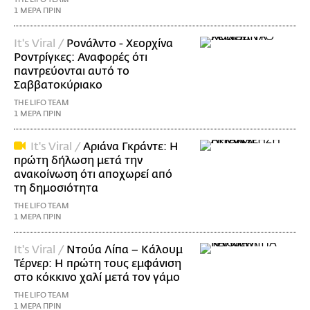
1 ΜΕΡΑ ΠΡΙΝ
It's Viral /
Ρονάλντο - Χεορχίνα
Ροντρίγκες: Αναφορές ότι
παντρεύονται αυτό το
Σαββατοκύριακο
THE LIFO TEAM
1 ΜΕΡΑ ΠΡΙΝ
It's Viral /
Αριάνα Γκράντε: Η
πρώτη δήλωση μετά την
ανακοίνωση ότι αποχωρεί από
τη δημοσιότητα
THE LIFO TEAM
1 ΜΕΡΑ ΠΡΙΝ
It's Viral /
Ντούα Λίπα – Κάλουμ
Τέρνερ: Η πρώτη τους εμφάνιση
στο κόκκινο χαλί μετά τον γάμο
THE LIFO TEAM
1 ΜΕΡΑ ΠΡΙΝ