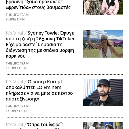
βραδινή έξοδο προκάλεσε
«φρενίτιδα» στους θαυμαστές
THE LIFO TEAM
8 ΩΡΕΣ ΠΡΙΝ
It's Viral /
Sydney Towle: Έφυγε
από τη ζωή η 26χρονη TikToker -
Είχε μοιραστεί δημόσια τη
διάγνωση της με σπάνια μορφή
καρκίνου
THE LIFO TEAM
11 ΩΡΕΣ ΠΡΙΝ
It's Viral /
Ο ράπερ Kurupt
αποκαλύπτει: «Ο Eminem
πλήρωσε για να μπω σε κέντρο
αποτοξίνωσης»
THE LIFO TEAM
14 ΩΡΕΣ ΠΡΙΝ
It's Viral /
Όπρα Γουίνφρεϊ: