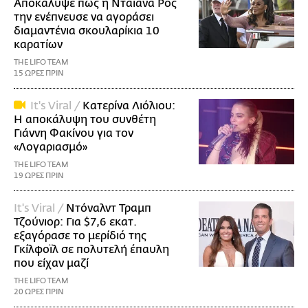
Αποκάλυψε πώς η Νταϊάνα Ρος
την ενέπνευσε να αγοράσει
διαμαντένια σκουλαρίκια 10
καρατίων
THE LIFO TEAM
15 ΩΡΕΣ ΠΡΙΝ
It's Viral /
Κατερίνα Λιόλιου:
Η αποκάλυψη του συνθέτη
Γιάννη Φακίνου για τον
«Λογαριασμό»
THE LIFO TEAM
19 ΩΡΕΣ ΠΡΙΝ
It's Viral /
Ντόναλντ Τραμπ
Τζούνιορ: Για $7,6 εκατ.
εξαγόρασε το μερίδιό της
Γκίλφοϊλ σε πολυτελή έπαυλη
που είχαν μαζί
THE LIFO TEAM
20 ΩΡΕΣ ΠΡΙΝ