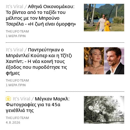
It's Viral /
Αθηνά Οικονομάκου:
Το βίντεο από το ταξίδι του
μέλιτος με τον Μπρούνο
Τσερέλα - «Η ζωή είναι όμορφη»
THE LIFO TEAM
1 ΜΕΡΑ ΠΡΙΝ
It's Viral /
Παντρεύτηκαν ο
Μπράντλεϊ Κούπερ και η Τζίτζι
Χαντίντ; - Η νέα κοινή τους
έξοδος που πυροδότησε τις
φήμες
THE LIFO TEAM
1 ΜΕΡΑ ΠΡΙΝ
It's Viral /
Μέγκαν Μαρκλ:
Φωτογραφίες για τα 45α
γενέθλιά της
THE LIFO TEAM
4.8.2026