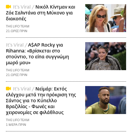
It's Viral /
Νικόλ Κίντμαν και
Ζόε Σαλντάνα στη Μύκονο για
διακοπές
THE LIFO TEAM
21 ΩΡΕΣ ΠΡΙΝ
It's Viral /
A$AP Rocky για
Rihanna: «Βρίσκεται στο
στούντιο, το είπα συγγνώμη
μωρό μου»
THE LIFO TEAM
21 ΩΡΕΣ ΠΡΙΝ
It's Viral /
Νεϊμάρ: Εκτός
ελέγχου μετά την πρόκριση της
Σάντος για το Κύπελλο
Βραζιλίας - Φωνές και
χειρονομίες σε φιλάθλους
THE LIFO TEAM
1 ΜΕΡΑ ΠΡΙΝ