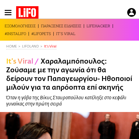
Παράκαμψη
προς
το
ΕΞΟΜΟΛΟΓΗΣΕΙΣ
ΠΑΡΑΞΕΝΕΣ ΕΙΔΗΣΕΙΣ
LIFEHACKER
κυρίως
#INSTALIFO
#LIFOPETS
IT'S VIRAL
περιεχόμενο
HOME
LIFOLAND
It's Viral
It's Viral
/
Χαραλαμπόπουλος:
Ζούσαμε με την αγωνία ότι θα
δείρουν τον Παπαγεωργίου- Ηθοποιοί
μιλούν για τα απρόοπτα επί σκηνής
Όταν η γόβα της Βίκυς Σταυροπούλου κατέληξε στο κεφάλι
γυναίκας στην πρώτη σειρά