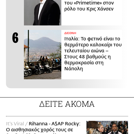
του «Primetime» στον
ρόλο του Κρις Χάνσεν
ΔΙΕΘΝΗ
Ιταλία: Το φετινό είναι το
θερμότερο καλοκαίρι του
τελευταίου αιώνα –
Στους 48 βαθμούς η
θερμοκρασία στη
Νάπολη
ΔΕΙΤΕ ΑΚΟΜΑ
It's Viral /
Rihanna - A$AP Rocky:
Ο αισθησιακός χορός τους σε