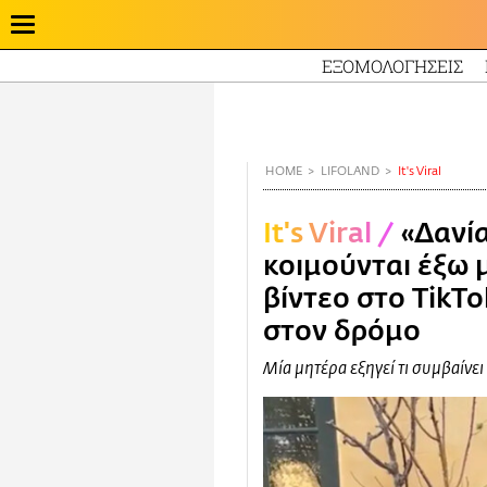
ΕΞΟΜΟΛΟΓΗΣΕΙΣ
Παράκαμψη
προς
το
κυρίως
HOME
LIFOLAND
It's Viral
περιεχόμενο
It's Viral
/
«Δανί
κοιμούνται έξω μ
βίντεο στο TikTo
στον δρόμο
Μία μητέρα εξηγεί τι συμβαίνει