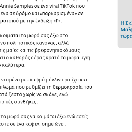
nnie Samples σε ένα viral TikTok που
μένα σε δρόμο και «παρκαρισμένα» σε
ροτσιού με την ένδειξη «P».
Η Σκ
Μαλβ
 κοιμάται το μωρό σας έξω στο
τώρα
όνο πολιτιστικός κανόνας, αλλά
τις μαίες και τις βρεφονηπιοκόμους
ότι ο καθαρός αέρας κρατά τα μωρά υγιή
ν καλύτερα.
ι ντυμένα με ελαφρύ μάλλινο ρούχο και
πλωμα που ρυθμίζει τη θερμοκρασία του
ατά ζεστά χωρίς να σκάνε, ενώ
ιρικές συνθήκες.
 το μωρό σας να κοιμάται έξω ενώ εσείς
εστε σε ένα καφέ», σημειώνει.