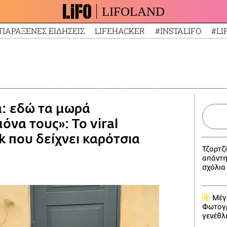
LIFOLAND
ΠΑΡΑΞΕΝΕΣ ΕΙΔΗΣΕΙΣ
LIFEHACKER
#INSTALIFO
#LI
α: εδώ τα μωρά
όνα τους»: Το viral
k που δείχνει καρότσια
Τζορτζί
απάντη
σχόλια
Μέγ
Φωτογρ
γενέθλ