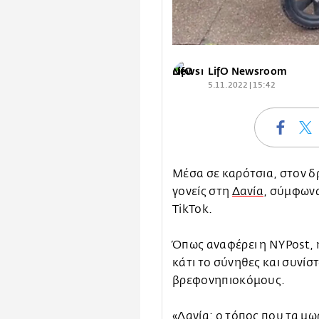
LifO Newsroom
5.11.2022 | 15:42
Μέσα σε καρότσια, στον δ
γονείς στη
Δανία
, σύμφωνα
TikTok.
Όπως αναφέρει η NYPost, η
κάτι το σύνηθες και συνίστ
βρεφονηπιοκόμους.
«Δανία: ο τόπος που τα μω