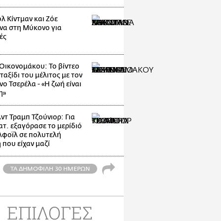
λ Κίντμαν και Ζόε
να στη Μύκονο για
ές
Οικονομάκου: Το βίντεο
ταξίδι του μέλιτος με τον
ο Τσερέλα - «Η ζωή είναι
η»
ντ Τραμπ Τζούνιορ: Για
ατ. εξαγόρασε το μερίδιό
ίλφοϊλ σε πολυτελή
 που είχαν μαζί
ΤΑ ΔΗΜΟΦΙΛΗ 30 ΗΜΕΡΩΝ
ΕΠΙΛΟΓΕΣ