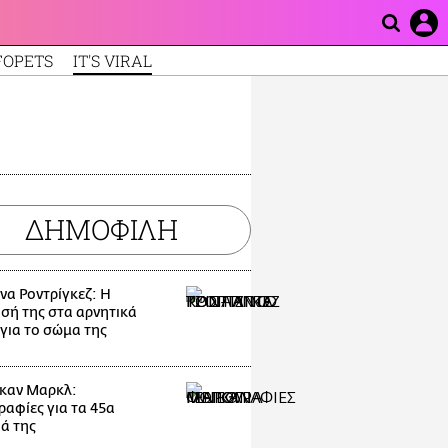
FOPETS
IT'S VIRAL
ΔΗΜΟΦΙΛΗ
να Ροντρίγκεζ: Η
σή της στα αρνητικά
 για το σώμα της
καν Μαρκλ:
αφίες για τα 45α
ιά της