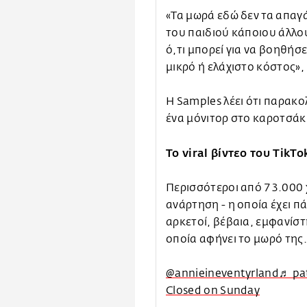
«Τα μωρά εδώ δεν τα απαγά
του παιδιού κάποιου άλλου
ό,τι μπορεί για να βοηθήσ
μικρό ή ελάχιστο κόστος»,
Η Samples λέει ότι παρακο
ένα μόνιτορ στο καροτσάκ
Το viral βίντεο του TikTo
Περισσότεροι από 73.000 
ανάρτηση - η οποία έχει π
αρκετοί, βέβαια, εμφανίστ
οποία αφήνει το μωρό της
@annieineventyrland
♬ pat
Closed on Sunday