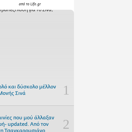
από το Lifo.gr
ολό και δύσκολο μέλλον
Μονής Σινά
αινίες που μού άλλαξαν
ωή- updated. Aπό τον
η Τσαγκαρουσιάνο