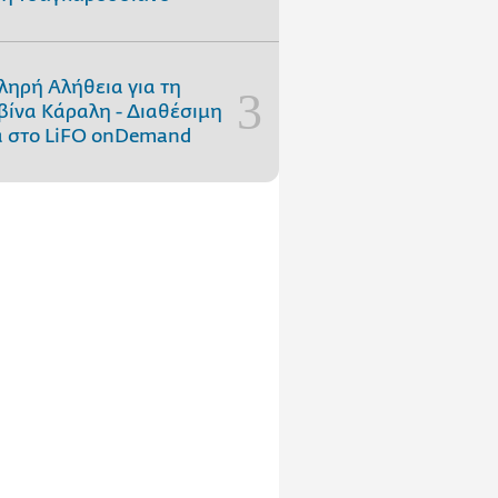
ληρή Αλήθεια για τη
ίνα Κάραλη - Διαθέσιμη
 στo LiFO onDemand