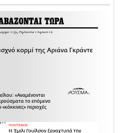
ΑΒΑΖΟΝΤΑΙ ΤΩΡΑ
ισχνό κορμί της Αριάνα Γκράντε
είλου: «Αναμένονται
κρούσματα το επόμενο
ι «κόκκινες» περιοχές
ΠΟΛΙΤΙΣΜΟΣ
Η Έμιλι Γουίλσον ξαναχτυπά την