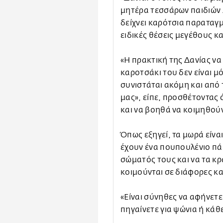
μητέρα τεσσάρων παιδιών A
δείχνει καρότσια παραταγ
ειδικές θέσεις μεγέθους κα
«Η πρακτική της Δανίας να
καροτσάκι του δεν είναι μ
συνιστάται ακόμη και από 
μας», είπε, προσθέτοντας 
και να βοηθά να κοιμηθού
Όπως εξηγεί, τα μωρά είνα
έχουν ένα πουπουλένιο πά
σώματός τους και να τα κρ
κοιμούνται σε διάφορες κα
«Είναι σύνηθες να αφήνετε
πηγαίνετε για ψώνια ή κάθ