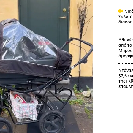
Νικό
Σαλντά
διακοπ
Αθηνά 
από το 
Μπρούν
όμορφ
Ντόναλ
$7,6 εκ
της Γκ
έπαυλη