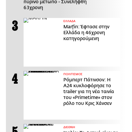
πύρινο μέτωπο - Συνελήφθη
63χρονη
ΕΛΛΑΔΑ
Marfin: Έφτασε στην
Ελλάδα η 46χρονη
κατηγορούμενη
ΠΟΛΙΤΙΣΜΟΣ
Ρόμπερτ Πάτινσον: Η
Α24 κυκλοφόρησε το
trailer για τη νέα ταινία
του «Primetime» στον
ρόλο του Κρις Χάνσεν
ΔΙΕΘΝΗ