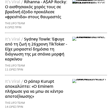
It's Viral /
Rihanna - A$AP Rocky:
Ο αισθησιακός χορός τους σε
βραδινή έξοδο προκάλεσε
«φρενίτιδα» στους θαυμαστές
THE LIFO TEAM
8 ΩΡΕΣ ΠΡΙΝ
It's Viral /
Sydney Towle: Έφυγε
από τη ζωή η 26χρονη TikToker -
Είχε μοιραστεί δημόσια τη
διάγνωση της με σπάνια μορφή
καρκίνου
THE LIFO TEAM
11 ΩΡΕΣ ΠΡΙΝ
It's Viral /
Ο ράπερ Kurupt
αποκαλύπτει: «Ο Eminem
πλήρωσε για να μπω σε κέντρο
αποτοξίνωσης»
THE LIFO TEAM
14 ΩΡΕΣ ΠΡΙΝ