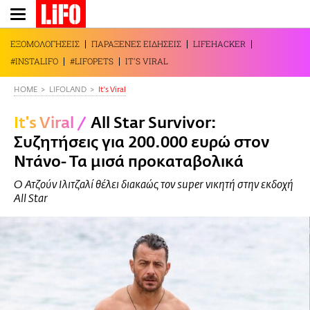
Παράκαμψη
προς
το
ΕΞΟΜΟΛΟΓΗΣΕΙΣ
ΠΑΡΑΞΕΝΕΣ ΕΙΔΗΣΕΙΣ
LIFEHACKER
κυρίως
#INSTALIFO
#LIFOPETS
IT'S VIRAL
περιεχόμενο
HOME
LIFOLAND
It's Viral
It's Viral
/
Αll Star Survivor:
Συζητήσεις για 200.000 ευρώ στον
Ντάνο- Τα μισά προκαταβολικά
Ο Ατζούν Ιλιτζαλί θέλει διακαώς τον super νικητή στην εκδοχή
All Star