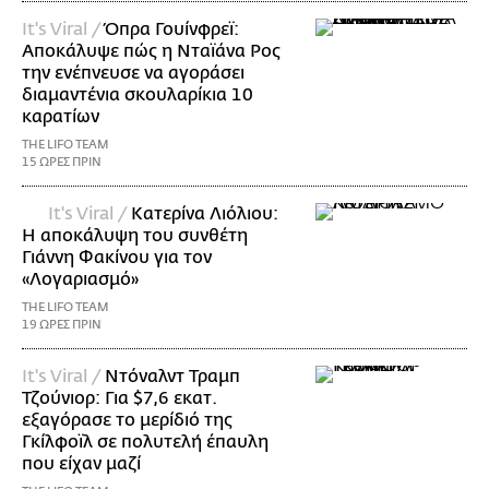
It's Viral /
Όπρα Γουίνφρεϊ:
Αποκάλυψε πώς η Νταϊάνα Ρος
την ενέπνευσε να αγοράσει
διαμαντένια σκουλαρίκια 10
καρατίων
THE LIFO TEAM
15 ΩΡΕΣ ΠΡΙΝ
It's Viral /
Κατερίνα Λιόλιου:
Η αποκάλυψη του συνθέτη
Γιάννη Φακίνου για τον
«Λογαριασμό»
THE LIFO TEAM
19 ΩΡΕΣ ΠΡΙΝ
It's Viral /
Ντόναλντ Τραμπ
Τζούνιορ: Για $7,6 εκατ.
εξαγόρασε το μερίδιό της
Γκίλφοϊλ σε πολυτελή έπαυλη
που είχαν μαζί