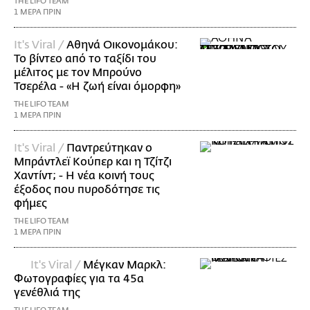
THE LIFO TEAM
1 ΜΕΡΑ ΠΡΙΝ
It's Viral /
Αθηνά Οικονομάκου:
Το βίντεο από το ταξίδι του
μέλιτος με τον Μπρούνο
Τσερέλα - «Η ζωή είναι όμορφη»
THE LIFO TEAM
1 ΜΕΡΑ ΠΡΙΝ
It's Viral /
Παντρεύτηκαν ο
Μπράντλεϊ Κούπερ και η Τζίτζι
Χαντίντ; - Η νέα κοινή τους
έξοδος που πυροδότησε τις
φήμες
THE LIFO TEAM
1 ΜΕΡΑ ΠΡΙΝ
It's Viral /
Μέγκαν Μαρκλ:
Φωτογραφίες για τα 45α
γενέθλιά της