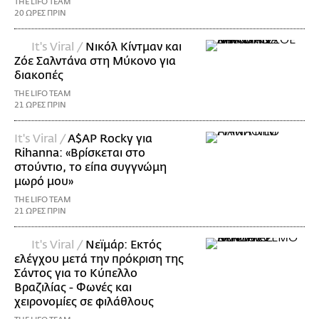
THE LIFO TEAM
20 ΩΡΕΣ ΠΡΙΝ
It's Viral /
Νικόλ Κίντμαν και
Ζόε Σαλντάνα στη Μύκονο για
διακοπές
THE LIFO TEAM
21 ΩΡΕΣ ΠΡΙΝ
It's Viral /
A$AP Rocky για
Rihanna: «Βρίσκεται στο
στούντιο, το είπα συγγνώμη
μωρό μου»
THE LIFO TEAM
21 ΩΡΕΣ ΠΡΙΝ
It's Viral /
Νεϊμάρ: Εκτός
ελέγχου μετά την πρόκριση της
Σάντος για το Κύπελλο
Βραζιλίας - Φωνές και
χειρονομίες σε φιλάθλους