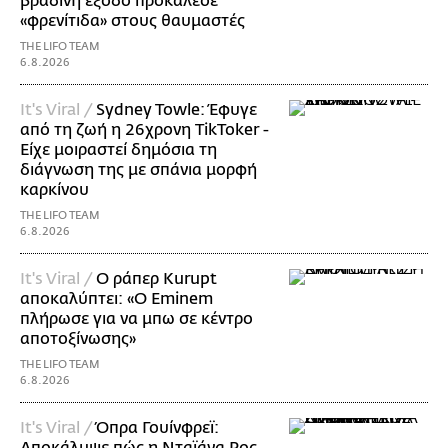
βραδινή έξοδο προκάλεσε
«φρενίτιδα» στους θαυμαστές
THE LIFO TEAM
6.8.2026
It's Viral /
Sydney Towle: Έφυγε
από τη ζωή η 26χρονη TikToker -
Είχε μοιραστεί δημόσια τη
διάγνωση της με σπάνια μορφή
καρκίνου
THE LIFO TEAM
6.8.2026
It's Viral /
Ο ράπερ Kurupt
αποκαλύπτει: «Ο Eminem
πλήρωσε για να μπω σε κέντρο
αποτοξίνωσης»
THE LIFO TEAM
6.8.2026
It's Viral /
Όπρα Γουίνφρεϊ:
Αποκάλυψε πώς η Νταϊάνα Ρος