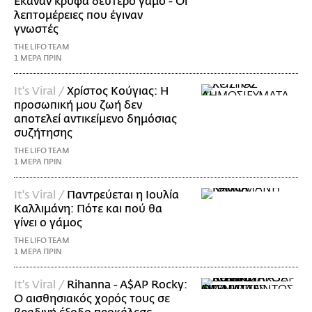
Έκαναν κρυφά δεύτερο γάμο - Οι
λεπτομέρειες που έγιναν
γνωστές
THE LIFO TEAM
1 ΜΕΡΑ ΠΡΙΝ
It's Viral /
Χρίστος Κούγιας: Η
προσωπική μου ζωή δεν
αποτελεί αντικείμενο δημόσιας
συζήτησης
THE LIFO TEAM
1 ΜΕΡΑ ΠΡΙΝ
It's Viral /
Παντρεύεται η Ιουλία
Καλλιμάνη: Πότε και πού θα
γίνει ο γάμος
THE LIFO TEAM
1 ΜΕΡΑ ΠΡΙΝ
It's Viral /
Rihanna - A$AP Rocky:
Ο αισθησιακός χορός τους σε