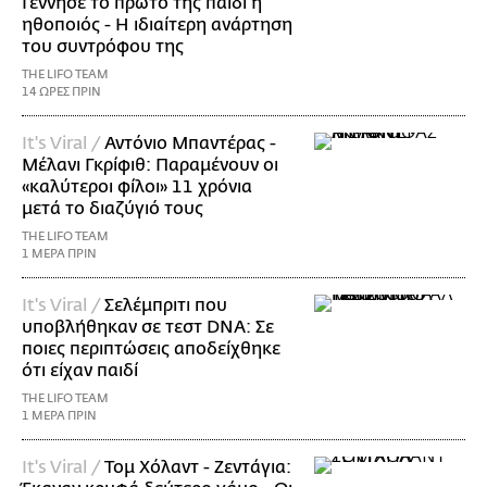
Γέννησε το πρώτο της παιδί η
ηθοποιός - Η ιδιαίτερη ανάρτηση
του συντρόφου της
THE LIFO TEAM
14 ΩΡΕΣ ΠΡΙΝ
It's Viral /
Αντόνιο Μπαντέρας -
Μέλανι Γκρίφιθ: Παραμένουν οι
«καλύτεροι φίλοι» 11 χρόνια
μετά το διαζύγιό τους
THE LIFO TEAM
1 ΜΕΡΑ ΠΡΙΝ
It's Viral /
Σελέμπριτι που
υποβλήθηκαν σε τεστ DNA: Σε
ποιες περιπτώσεις αποδείχθηκε
ότι είχαν παιδί
THE LIFO TEAM
1 ΜΕΡΑ ΠΡΙΝ
It's Viral /
Τομ Χόλαντ - Ζεντάγια: