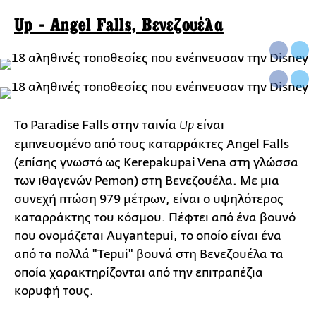
Up - Angel Falls, Βενεζουέλα
Το Paradise Falls στην ταινία
είναι
Up
εμπνευσμένο από τους καταρράκτες Angel Falls
(επίσης γνωστό ως Kerepakupai Vena στη γλώσσα
των ιθαγενών Pemon) στη Βενεζουέλα. Με μια
συνεχή πτώση 979 μέτρων, είναι ο υψηλότερος
καταρράκτης του κόσμου. Πέφτει από ένα βουνό
που ονομάζεται Auyantepui, το οποίο είναι ένα
από τα πολλά "Tepui" βουνά στη Βενεζουέλα τα
οποία χαρακτηρίζονται από την επιτραπέζια
κορυφή τους.