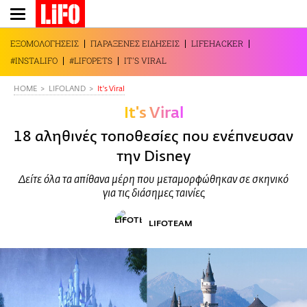
Παράκαμψη
προς
το
ΕΞΟΜΟΛΟΓΗΣΕΙΣ
ΠΑΡΑΞΕΝΕΣ ΕΙΔΗΣΕΙΣ
LIFEHACKER
κυρίως
#INSTALIFO
#LIFOPETS
IT'S VIRAL
περιεχόμενο
HOME
LIFOLAND
It's Viral
It's Viral
18 αληθινές τοποθεσίες που ενέπνευσαν
την Disney
Δείτε όλα τα απίθανα μέρη που μεταμορφώθηκαν σε σκηνικό
για τις διάσημες ταινίες
LIFOTEAM