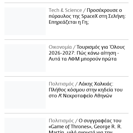
Τech & Science
Προσέκρουσε ο
πύραυλος της SpaceX στη Σελήνη:
Επηρεάζεται η Γη;
Οικονομία
Τουρισμός για Όλους
2026-2027: Πώς κάνω αίτηση -
Αυτά τα ΑΦΜ μπορούν πρώτα
Πολιτισμός
Λάκης Χαλκιάς:
Πλήθος κόσμου στην κηδεία του
στο Α' Νεκροταφείο Αθηνών
Πολιτισμός
Ο συγγραφέας του
«Game of Thrones», George R. R.
Martin, μιλά ανοιχτά για την