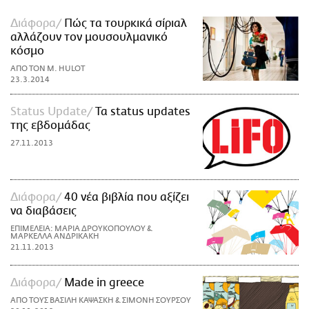
Διάφορα
Πώς τα τουρκικά σίριαλ
αλλάζουν τον μουσουλμανικό
κόσμο
ΑΠΟ ΤΟΝ M. HULOT
23.3.2014
Status Update
Τα status updates
της εβδομάδας
27.11.2013
Διάφορα
40 νέα βιβλία που αξίζει
να διαβάσεις
ΕΠΙΜΕΛΕΙΑ: ΜΑΡΙΑ ΔΡΟΥΚΟΠΟΥΛΟΥ &
ΜΑΡΚΕΛΛΑ ΑΝΔΡΙΚΑΚΗ
21.11.2013
Διάφορα
Made in greece
ΑΠΟ ΤΟΥΣ ΒΑΣΙΛΗ ΚΑΨΑΣΚΗ & ΣΙΜΟΝΗ ΣΟΥΡΣΟΥ