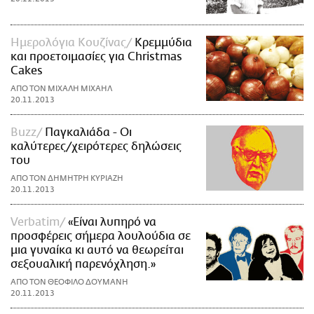
Ημερολόγια Κουζίνας
Κρεμμύδια
και προετοιμασίες για Christmas
Cakes
ΑΠΟ ΤΟΝ ΜΙΧΑΛΗ ΜΙΧΑΗΛ
20.11.2013
Buzz
Παγκαλιάδα - Οι
καλύτερες/χειρότερες δηλώσεις
του
ΑΠΟ ΤΟΝ ΔΗΜΗΤΡΗ ΚΥΡΙΑΖΗ
20.11.2013
Verbatim
«Είναι λυπηρό να
προσφέρεις σήμερα λουλούδια σε
μια γυναίκα κι αυτό να θεωρείται
σεξουαλική παρενόχληση.»
ΑΠΟ ΤΟΝ ΘΕΟΦΙΛΟ ΔΟΥΜΑΝΗ
20.11.2013