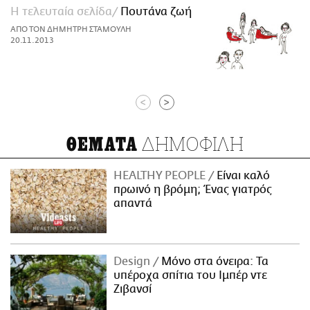
Η τελευταία σελίδα
Πουτάνα ζωή
ΑΠΟ ΤΟΝ ΔΗΜΗΤΡΗ ΣΤΑΜΟΥΛΗ
20.11.2013
<
>
ΔΗΜΟΦΙΛΗ
ΘΕΜΑΤΑ
HEALTHY PEOPLE
Είναι καλό
πρωινό η βρόμη; Ένας γιατρός
απαντά
Design
Μόνο στα όνειρα: Τα
υπέροχα σπίτια του Ιμπέρ ντε
Ζιβανσί