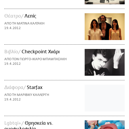
Θέατρο
Λεπίς
ΑΠΟ ΤΗ ΜΑΤΙΝΑ ΚΑΛΤΑΚΗ
19.4.2012
Βιβλίο
Checkpoint Χνάρι
ΑΠΟ ΤΟΝ ΓΙΩΡΓΟ-ΙΚΑΡΟ ΜΠΑΜΠΑΣΑΚΗ
19.4.2012
Διάφορα
Starfax
ΑΠΟ ΤΗ ΜΑΡΙΒΙΚΥ ΚΑΛΛΕΡΓΗ
19.4.2012
Lgbtqi+
Θρησκεία vs.
ομοφυλοφιλία