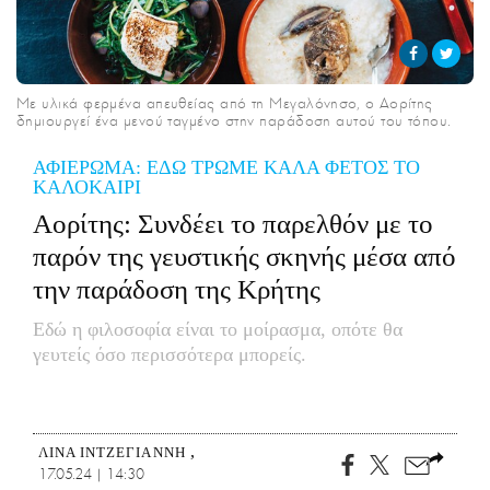
CITY GUIDE
ΑΜΠΑ
PRINT
Με υλικά φερμένα απευθείας από τη Μεγαλόνησο, ο Αορίτης
δημιουργεί ένα μενού ταγμένο στην παράδοση αυτού του τόπου.
ΑΦΙΕΡΩΜΑ: ΕΔΩ ΤΡΩΜΕ ΚΑΛΑ ΦΕΤΟΣ ΤΟ
ΚΑΛΟΚΑΙΡΙ
Αορίτης: Συνδέει το παρελθόν με το
παρόν της γευστικής σκηνής μέσα από
την παράδοση της Κρήτης
Εδώ η φιλοσοφία είναι το μοίρασμα, οπότε θα
γευτείς όσο περισσότερα μπορείς.
ΛΊΝΑ ΙΝΤΖΕΓΙΆΝΝΗ
17.05.24 | 14:30