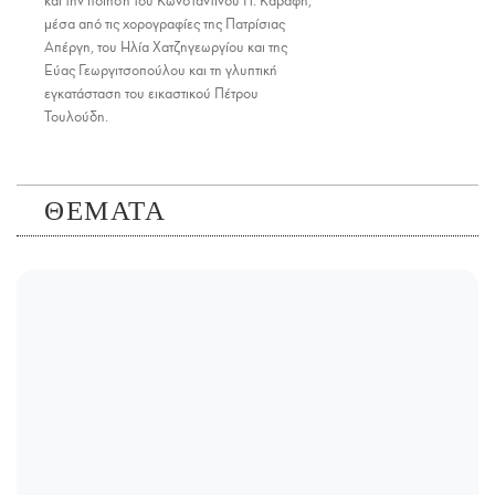
και την ποίηση του Κωνσταντίνου Π. Καβάφη,
μέσα από τις χορογραφίες της Πατρίσιας
Απέργη, του Ηλία Χατζηγεωργίου και της
Εύας Γεωργιτσοπούλου και τη γλυπτική
εγκατάσταση του εικαστικού Πέτρου
Τουλούδη.
ΘΕΜΑΤΑ