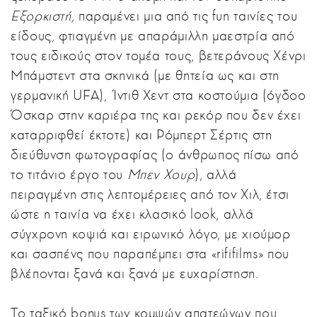
Εξορκιστή,
παραμένει μια από τις fun ταινίες του
είδους, φτιαγμένη με απαράμιλλη μαεστρία από
τους ειδικούς στον τομέα τους, βετεράνους Χένρι
Μπάμστεντ στα σκηνικά (με θητεία ως και στη
γερμανική UFA), Ίντιθ Χεντ στα κοστούμια (όγδοο
Όσκαρ στην καριέρα της και ρεκόρ που δεν έχει
καταρριφθεί έκτοτε) και Ρόμπερτ Σέρτις στη
διεύθυνση φωτογραφίας (ο άνθρωπος πίσω από
το τιτάνιο έργο του
Μπεν Χουρ
), αλλά
πειραγμένη στις λεπτομέρειες από τον Χιλ, έτσι
ώστε η ταινία να έχει κλασικό look, αλλά
σύγχρονη κοψιά και ειρωνικό λόγο, με χιούμορ
και σασπένς που παραπέμπει στα «rififilms» που
βλέπονται ξανά και ξανά με ευχαρίστηση.
Το ταξικό bonus των κομψών απατεώνων που