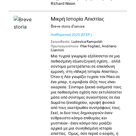
Richard Nixon.
Μικρή Ιστορία Απιστίας
Breve storia d'amore
Αισθηματική
2025
(ΕΓΧΡ.)
Σκηνοθεσία:
Ludovica Rampoldi
Πρωταγωνιστούν:
Pilar Fogliati, Andriano
Giannini
Μια τυχαία γνωριμία εξελίσσεται σε μια
παθιασμένη εξωσυζυγική σχέση… αλλά
σύντομα μετατρέπεται σε επικίνδυνη
εμμονή, στη «Μικρή Ιστορία Απιστίας».
Όταν η Λέα γνωρίζει τυχαία τον Ρόκο σε
ένα μπαρ, η αμοιβαία έλξη τους είναι
ακαριαία. Σύντομα ξεκινά ανάμεσά τους
μια παθιασμένη σχέση που εκτυλίσσεται
μέσα από σύντομες συναντήσεις σε ένα
δωμάτιο ξενοδοχείου, κρυφή φυσικά
από τους εκατέρωθεν συντρόφους τους.
Εκεί, οι δυο τους δημιουργούν έναν
εύθραυστο κόσμο επιθυμίας και
μυστικών - έναν κόσμο που μοιάζει
αρχικά με μια συνηθισμένη ιστορία
απιστίας. Όμως, όσο περνά ο καιρός, η