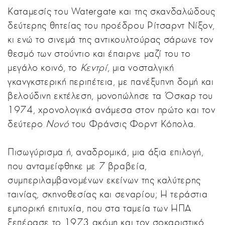
Καταμεσίς του Watergate και της σκανδαλώδους
δεύτερης θητείας του προέδρου Ρίτσαρντ Νίξον,
κι ενώ το σινεμά της αντικουλτούρας σάρωνε τον
θεσμό των στούντιο και έπαιρνε μαζί του το
μεγάλο κοινό, το
Κεντρί
, μια νοσταλγική
γκανγκστερική περιπέτεια, με πανέξυπνη δομή και
βελούδινη εκτέλεση, μονοπώλησε τα Όσκαρ του
1974, χρονολογικά ανάμεσα στον πρώτο και τον
δεύτερο
Νονό
του Φράνσις Φορντ Κόπολα.
Πισωγύρισμα ή, αναδρομικά, μια άξια επιλογή,
που ανταμείφθηκε με 7 βραβεία,
συμπεριλαμβανομένων εκείνων της καλύτερης
ταινίας, σκηνοθεσίας και σεναρίου; Η τεράστια
εμπορική επιτυχία, που στα ταμεία των ΗΠΑ
ξεπέρασε το 1973 ακόμη και τον σοκαριστικό