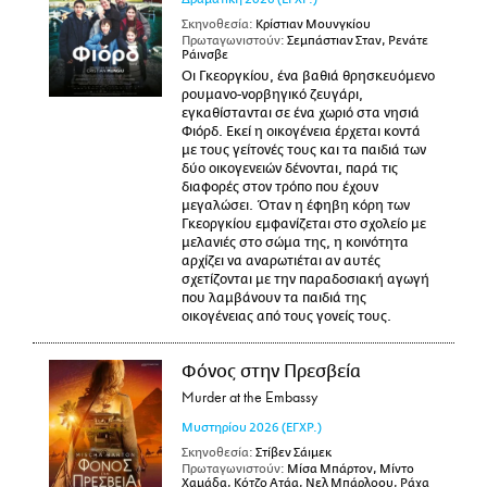
Σκηνοθεσία:
Κρίστιαν Μουνγκίου
Πρωταγωνιστούν:
Σεμπάστιαν Σταν, Ρενάτε
Ράινσβε
Οι Γκεοργκίου, ένα βαθιά θρησκευόμενο
ρουμανο-νορβηγικό ζευγάρι,
εγκαθίστανται σε ένα χωριό στα νησιά
Φιόρδ. Εκεί η οικογένεια έρχεται κοντά
με τους γείτονές τους και τα παιδιά των
δύο οικογενειών δένονται, παρά τις
διαφορές στον τρόπο που έχουν
μεγαλώσει. Όταν η έφηβη κόρη των
Γκεοργκίου εμφανίζεται στο σχολείο με
μελανιές στο σώμα της, η κοινότητα
αρχίζει να αναρωτιέται αν αυτές
σχετίζονται με την παραδοσιακή αγωγή
που λαμβάνουν τα παιδιά της
οικογένειας από τους γονείς τους.
Φόνος στην Πρεσβεία
Murder at the Embassy
Μυστηρίου
2026
(ΕΓΧΡ.)
Σκηνοθεσία:
Στίβεν Σάιμεκ
Πρωταγωνιστούν:
Μίσα Μπάρτον, Μίντο
Χαμάδα, Κότζο Ατάα, Νελ Μπάρλοου, Ράχα