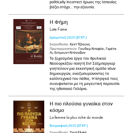
politically incorrect ήρωας της Ισπανίας
βάζει στόχο… την εξουσία.
Η Φήμη
Late Fame
Δραματική
2025
(ΕΓΧΡ.)
Σκηνοθεσία:
Κεντ Τζόουνς
Πρωταγωνιστούν:
Γουίλεμ Νταφόε, Γκρέτα
Λι, Εντμουντ Ντόνοβαν
Τα ξεχασμένα έργα του θρυλικού
Νεοϋορκέζου ποιητή Εντ Σάξμπεργκερ
γοητεύουν μια εκκεντρική ομάδα νέων
δημιουργών, αναζωπυρώνοντας το
καλλιτεχνικό του πάθος. Η ίντριγκά τους
συνυφαίνεται με τη μαγευτική παρουσία
της ηθοποιού Γκλόρια.
Η πιο πλούσια γυναίκα στον
κόσμο
La femme la plus riche du monde
Βιογραφική
2025
(ΕΓΧΡ.)
Σκηνοθεσία:
Τιερί Κλιφά