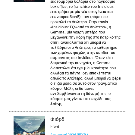
εκατομμύρια δολάρια στο παγκόσμιο
box office, το franchise του Insidious
επιστρέφει με μία νέα οικογένεια και
επαναπροσδιορίζει τον τρόμο που
προκαλεί το Απώτερο. Στην ταινία
«Insidious: Έξω από το Απώτερο», η
Gemma, μία νεαρή μητέρα που
μεγαλώνει την κόρη της στο πατρικό της
σπίτι, ανακαλύπτει ότι μπορεί να
ταξιδέψει στο Απώτερο, το καθαρτήριο
των χαμένων ψυχών, στην καρδιά του
σύμπαντος του Insidious. Όταν κάτι
δαιμονικό την κυνηγάει, η Gemma
διαπιστώνει ότι έχει μία ικανότητα που
αλλάζει τα πάντα: δεν επισκέπτεται
απλώς το Απώτερο, αλλά μπορεί να φέρει
ό,τι ζει μέσα σε αυτό στον πραγματικό
κόσμο. Μόλις οι δαίμονες
αντιλαμβάνονται τη δύναμή της, ο
κόσμος μας γίνεται το παιχνίδι τους.
&nbsp;
Φιόρδ
Fjord
Δραματική
2026
(ΕΓΧΡ.)