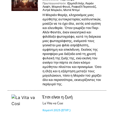
Πρωταγωνιστούν:
Ιζαμπέλ Ιπέρ, Λοράν
Λαφίτ, Μαρινά Φουά, Ραφαέλ Περσονάζ,
Αντρέ Μαρκόν, Ματιέ Ντεμί
Η Μαριάν Φαρέρ, κληρονόμος μιας
αμύθητης αυτοκρατορίας καλλυντικών,
μοιάζει να τα έχει όλα, εκτός από αγάπη
και ελευθερία. Όταν γνωρίζει τον Πιερ-
Αλέν Φαντέν, έναν εκκεντρικό και
φιλόδοξο φωτογράφο, κατά τη διάρκεια
μιας φωτογράφισης, ανάμεσά τους
γεννιέται μια φιλία απρόβλεπτη,
αμφίσημη και επικίνδυνη. Εκείνος της
προσφέρει μια διέξοδο από τη χρυσή
φυλακή της ζωής της, ενώ εκείνη του
ανοίγει την πόρτα σε έναν κόσμο
αμύθητου πλούτου και προνομίων. Όσο
η έλξη και η εξάρτηση μεταξύ τους
μεγαλώνουν, τόσο η Μαριάν τού χαρίζει
όλο και περισσότερα, εκνευρίζοντας τον
περίγυρό της.
Έτσι είναι η ζωή
La Vita va Cosi
Κομεντί
2025
(ΕΓΧΡ.)