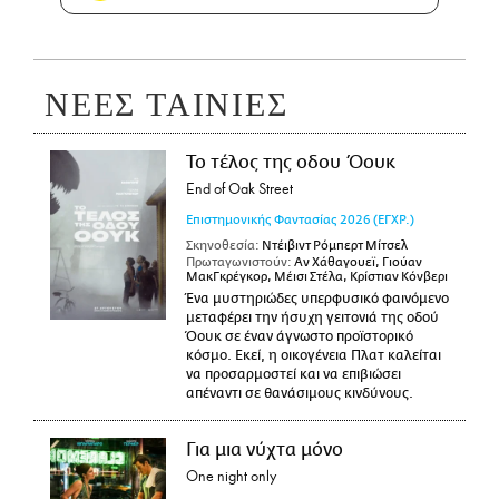
ΝΕΕΣ ΤΑΙΝΙΕΣ
Το τέλος της οδου Όουκ
End of Oak Street
Επιστημονικής Φαντασίας
2026
(ΕΓΧΡ.)
Σκηνοθεσία:
Ντέιβιντ Ρόμπερτ Μίτσελ
Πρωταγωνιστούν:
Αν Χάθαγουεϊ, Γιούαν
ΜακΓκρέγκορ, Μέισι Στέλα, Κρίστιαν Κόνβερι
Ένα μυστηριώδες υπερφυσικό φαινόμενο
μεταφέρει την ήσυχη γειτονιά της οδού
Όουκ σε έναν άγνωστο προϊστορικό
κόσμο. Εκεί, η οικογένεια Πλατ καλείται
να προσαρμοστεί και να επιβιώσει
απέναντι σε θανάσιμους κινδύνους.
Για μια νύχτα μόνο
One night only