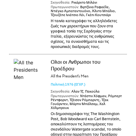
Σκηνοθεσία:
Ρικάρντο Μιλάνι
Πρωταγωνιστούν:
Βιρτζίνια Ραφαέλε,
Ντιέγκο Αμπαταντουόνο, Άλντο Μπάλιο,
Τζουζέπε Ινιάτσιο Λόι, Γκέπι Κουτσιάρι
Η ταινία καταγράφει τις αλληλένδετες
ζωές των χαρακτήρων που ζουν στα
γραφικά τοπία της Σαρδηνίας στην
Ιταλία, εξερευνώντας τις ανθρώπινες
σχέσεις, τα συναισθήματα και τις
προσωπικές διαδρομές τους.
Ολοι οι Ανθρωποι του
Προέδρου
All the President's Men
Πολιτική
1976
(ΕΓΧΡ.)
Σκηνοθεσία:
Αλαν Τζ. Πακούλα
Πρωταγωνιστούν:
Ντάστιν Χόφμαν, Ρόμπερτ
Ρέντφορντ, Τζέισον Ρόμπαρντς, Τζακ
Γουόρντεν, Μάρτιν Μπάλσαμ, Χαλ
Χόλμπρουκ
Οι δημοσιογράφοι της The Washington
Post, Bob Woodward και Carl Bernstein,
αποκαλύπτουν τις λεπτομέρειες του
σκανδάλου Watergate scandal, το οποίο
οδηγεί στην παραίτηση του Προέδρου