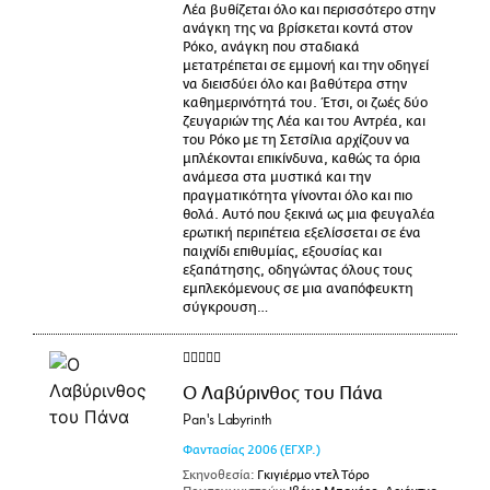
Λέα βυθίζεται όλο και περισσότερο στην
ανάγκη της να βρίσκεται κοντά στον
Ρόκο, ανάγκη που σταδιακά
μετατρέπεται σε εμμονή και την οδηγεί
να διεισδύει όλο και βαθύτερα στην
καθημερινότητά του. Έτσι, οι ζωές δύο
ζευγαριών της Λέα και του Αντρέα, και
του Ρόκο με τη Σετσίλια αρχίζουν να
μπλέκονται επικίνδυνα, καθώς τα όρια
ανάμεσα στα μυστικά και την
πραγματικότητα γίνονται όλο και πιο
θολά. Αυτό που ξεκινά ως μια φευγαλέα
ερωτική περιπέτεια εξελίσσεται σε ένα
παιχνίδι επιθυμίας, εξουσίας και
εξαπάτησης, οδηγώντας όλους τους
εμπλεκόμενους σε μια αναπόφευκτη
σύγκρουση…
Ο Λαβύρινθος του Πάνα
Pan's Labyrinth
Φαντασίας
2006
(ΕΓΧΡ.)
Σκηνοθεσία:
Γκιγιέρμο ντελ Τόρο