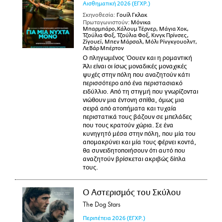
Αισθηματική
2026
(ΕΓΧΡ.)
Σκηνοθεσία:
Γουίλ Γκλακ
Πρωταγωνιστούν:
Μόνικα
Μπαρμπάρο,Κάλουμ Τέρνερ, Μάγια Χοκ,
Τζούλια Φοξ, Τζούλια Φοξ, Κινγκ Πρίνσες,
Ζίγουεϊ, Μπεν Μάρσαλ, Μόλι Ρίνγκγουολντ,
ΛεΒάρ Μπέρτον
Ο πληγωμένος Όουεν και η ρομαντική
Άλι είναι οι ίσως μοναδικές μοναχικές
ψυχές στην πόλη που αναζητούν κάτι
περισσότερο από ένα περιστασιακό
ειδύλλιο. Από τη στιγμή που γνωρίζονται
νιώθουν μια έντονη σπίθα, όμως μια
σειρά από ατοπήματα και τυχαία
περιστατικά τους βάζουν σε μπελάδες
που τους κρατούν χώρια. Σε ένα
κυνηγητό μέσα στην πόλη, που μία του
απομακρύνει και μία τους φέρνει κοντά,
θα συνειδητοποιήσουν ότι αυτό που
αναζητούν βρίσκεται ακριβώς δίπλα
τους.
Ο Αστερισμός του Σκύλου
The Dog Stars
Περιπέτεια
2026
(ΕΓΧΡ.)