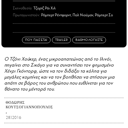
Σκηνοθεσία:
Τζορτζ Ρόι Χιλ
Πρωταγωνιστούν:
Ρόμπερτ Ρέντφορντ, Πολ Νιούμαν, Ρόμπερτ Σο
ΠΟΥ ΠΑΙΖΕΤΑΙ
TRAILER
ΒΑΘΜΟΛΟΓΗΣΤΕ
Ο Τζόνι Χούκερ, ένας μικροαπατεώνας από το Ιλινόι,
πηγαίνει στο Σικάγο για να συναντήσει τον φημισμένο
Χένρι Γκόντορφ, ώστε να τον διδάξει τα κόλπα για
μεγάλες κομπίνες και να τον βοηθήσει να στήσουν μια
απάτη σε βάρος του ανθρώπου που ευθύνεται για τον
θάνατο του μέντορά του.
ΘΟΔΩΡΉΣ
ΚΟΥΤΣΟΓΙΑΝΝΌΠΟΥΛΟΣ
28.1.2016