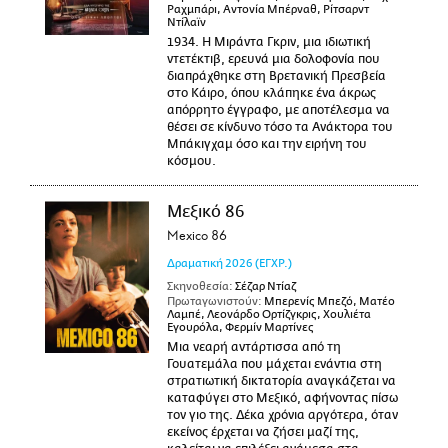
Ραχμπάρι, Αντονία Μπέρναθ, Ρίτσαρντ
Ντίλαϊν
1934. Η Μιράντα Γκριν, μια ιδιωτική
ντετέκτιβ, ερευνά μια δολοφονία που
διαπράχθηκε στη Βρετανική Πρεσβεία
στο Κάιρο, όπου κλάπηκε ένα άκρως
απόρρητο έγγραφο, με αποτέλεσμα να
θέσει σε κίνδυνο τόσο τα Ανάκτορα του
Μπάκιγχαμ όσο και την ειρήνη του
κόσμου.
Μεξικό 86
Mexico 86
Δραματική
2026
(ΕΓΧΡ.)
Σκηνοθεσία:
Σέζαρ Ντίαζ
Πρωταγωνιστούν:
Μπερενίς Μπεζό, Ματέο
Λαμπέ, Λεονάρδο Ορτίζγκρις, Χουλιέτα
Εγουρόλα, Φερμίν Μαρτίνες
Μια νεαρή αντάρτισσα από τη
Γουατεμάλα που μάχεται ενάντια στη
στρατιωτική δικτατορία αναγκάζεται να
καταφύγει στο Μεξικό, αφήνοντας πίσω
τον γιο της. Δέκα χρόνια αργότερα, όταν
εκείνος έρχεται να ζήσει μαζί της,