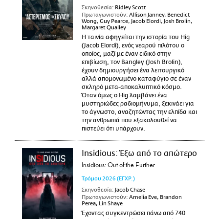
Σκηνοθεσία:
Ridley Scott
Πρωταγωνιστούν:
Allison Janney, Benedict
Wong, Guy Pearce, Jacob Elordi, Josh Brolin,
Margaret Qualley
Η ταινία αφηγείται την ιστορία του Hig
(Jacob Elordi), ενός νεαρού πιλότου ο
οποίος, μαζί με έναν ειδικό στην
επιβίωση, τον Bangley (Josh Brolin),
έχουν δημιουργήσει ένα λειτουργικό
αλλά απομονωμένο καταφύγιο σε έναν
σκληρό μετα-αποκαλυπτικό κόσμο.
Όταν όμως ο Hig λαμβάνει ένα
μυστηριώδες ραδιομήνυμα, ξεκινάει για
το άγνωστο, αναζητώντας την ελπίδα και
την ανθρωπιά που εξακολουθεί να
πιστεύει ότι υπάρχουν.
Insidious: Έξω από το απώτερο
Insidious: Out of the Further
Τρόμου
2026
(ΕΓΧΡ.)
Σκηνοθεσία:
Jacob Chase
Πρωταγωνιστούν:
Amelia Eve, Brandon
Perea, Lin Shaye
Έχοντας συγκεντρώσει πάνω από 740