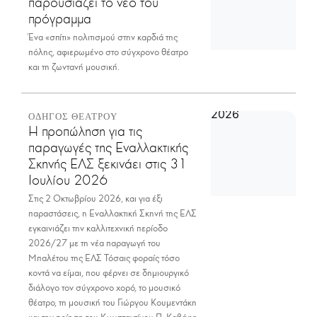
παρουσιάζει το νέο του
πρόγραμμα
Ένα «σπίτι» πολιτισμού στην καρδιά της
πόλης, αφιερωμένο στο σύγχρονο θέατρο
και τη ζωντανή μουσική.
ΟΔΗΓΟΣ ΘΕΑΤΡΟΥ
Η προπώληση για τις
παραγωγές της Εναλλακτικής
Σκηνής ΕΛΣ ξεκινάει στις 31
Ιουλίου 2026
Στις 2 Οκτωβρίου 2026, και για έξι
παραστάσεις, η Εναλλακτική Σκηνή της ΕΛΣ
εγκαινιάζει την καλλιτεχνική περίοδο
2026/27 με τη νέα παραγωγή του
Μπαλέτου της ΕΛΣ Τόσαις φοραίς τόσο
κοντά να είμαι, που φέρνει σε δημιουργικό
διάλογο τον σύγχρονο χορό, το μουσικό
θέατρο, τη μουσική του Γιώργου Κουμεντάκη