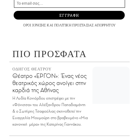
ΕΓΓΡΑΦΗ
ΟΡΟΙ ΧΡΗΣΗΣ
ΚΑΙ
ΠΟΛΙΤΙΚΗ ΠΡΟΣΤΑΣΙΑΣ ΑΠΟΡΡΗΤΟΥ
ΠΙΟ ΠΡΟΣΦΑΤΑ
ΟΔΗΓΟΣ ΘΕΑΤΡΟΥ
Θέατρο «ΕΡΓΟΝ»: Ένας νέος
θεατρικός χώρος ανοίγει στην
καρδιά της Αθήνας
Η Λυδία Κονιόρδου επιστρέφει με την
«Φόνισσα» του Αλέξανδρου Παπαδιαμάντη
& ο Σωτήρης Τσαφούλιας σκηνοθετεί την
Ευαγγελία Μουμούρη στο βραβευμένο «Μια
κανονική μέρα» της Κατερίνας Γιαννάκου.