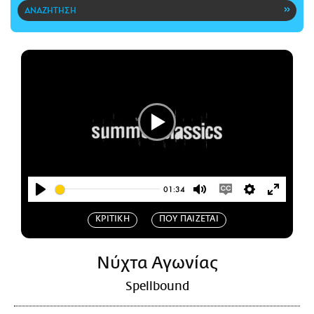
CITY GUIDE
ΑΜΠΑ
PRINT
Play
01:34
Play
Mute
Enable
Settings
Enter
ΚΡΙΤΙΚΗ
ΠΟΥ ΠΑΙΖΕΤΑΙ
captions
fullscr
Nύχτα Αγωνίας
Spellbound