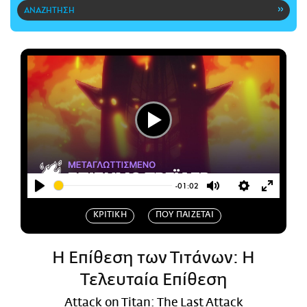
CITY GUIDE
ΑΜΠΑ
PRINT
Play
-01:02
Play
Mute
Settings
Enter
ΚΡΙΤΙΚΗ
ΠΟΥ ΠΑΙΖΕΤΑΙ
fullscr
Η Επίθεση των Τιτάνων: Η
Τελευταία Επίθεση
Αttack on Titan: The Last Attack