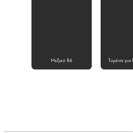
Μεξικό 86
Τορέντε για