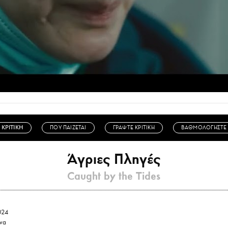
ΚΡΙΤΙΚΗ
ΠΟΥ ΠΑΙΖΕΤΑΙ
ΓΡΑΨΤΕ ΚΡΙΤΙΚΗ
ΒΑΘΜΟΛΟΓΗΣΤΕ
Άγριες Πληγές
Caught by the Tides
024
να