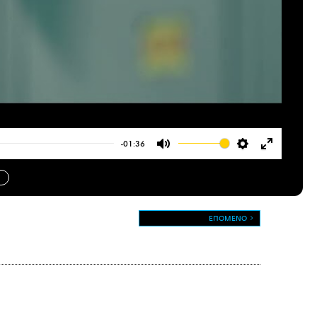
-01:36
Mute
Settings
Enter
fullscree
ΕΠΟΜΕΝΟ