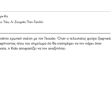
γκ-Κε
ο Τάο, Λι Ζουμπίν, Παν Γιανλίν
άπτει ερωτική σχέση με τον Γκουάο. Όταν ο τελευταίος φεύγει ξαφνικά
αφήνοντας πίσω του σημείωμα ότι θα επιστρέψει να την πάρει όταν
ατα, η Κιάο αποφασίζει να τον αναζητήσει.