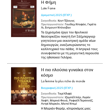
Η Φήμη
Late Fame
Δραματική
2025
(ΕΓΧΡ.)
Σκηνοθεσία:
Κεντ Τζόουνς
Πρωταγωνιστούν:
Γουίλεμ Νταφόε, Γκρέτα
Λι, Εντμουντ Ντόνοβαν
Τα ξεχασμένα έργα του θρυλικού
Νεοϋορκέζου ποιητή Εντ Σάξμπεργκερ
γοητεύουν μια εκκεντρική ομάδα νέων
δημιουργών, αναζωπυρώνοντας το
καλλιτεχνικό του πάθος. Η ίντριγκά τους
συνυφαίνεται με τη μαγευτική παρουσία
της ηθοποιού Γκλόρια.
Η πιο πλούσια γυναίκα στον
κόσμο
La femme la plus riche du monde
Βιογραφική
2025
(ΕΓΧΡ.)
Σκηνοθεσία:
Τιερί Κλιφά
Πρωταγωνιστούν:
Ιζαμπέλ Ιπέρ, Λοράν
Λαφίτ, Μαρινά Φουά, Ραφαέλ Περσονάζ,
Αντρέ Μαρκόν, Ματιέ Ντεμί
Η Μαριάν Φαρέρ, κληρονόμος μιας