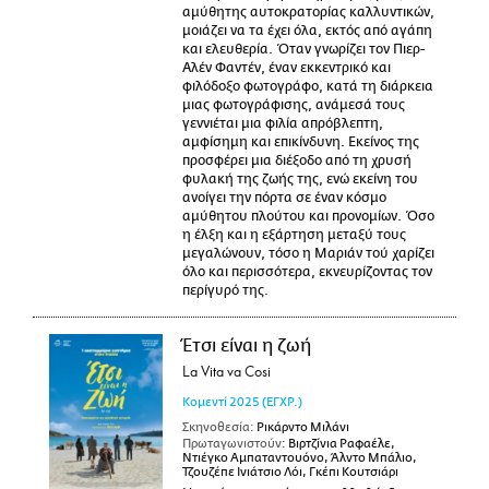
αμύθητης αυτοκρατορίας καλλυντικών,
μοιάζει να τα έχει όλα, εκτός από αγάπη
και ελευθερία. Όταν γνωρίζει τον Πιερ-
Αλέν Φαντέν, έναν εκκεντρικό και
φιλόδοξο φωτογράφο, κατά τη διάρκεια
μιας φωτογράφισης, ανάμεσά τους
γεννιέται μια φιλία απρόβλεπτη,
αμφίσημη και επικίνδυνη. Εκείνος της
προσφέρει μια διέξοδο από τη χρυσή
φυλακή της ζωής της, ενώ εκείνη του
ανοίγει την πόρτα σε έναν κόσμο
αμύθητου πλούτου και προνομίων. Όσο
η έλξη και η εξάρτηση μεταξύ τους
μεγαλώνουν, τόσο η Μαριάν τού χαρίζει
όλο και περισσότερα, εκνευρίζοντας τον
περίγυρό της.
Έτσι είναι η ζωή
La Vita va Cosi
Κομεντί
2025
(ΕΓΧΡ.)
Σκηνοθεσία:
Ρικάρντο Μιλάνι
Πρωταγωνιστούν:
Βιρτζίνια Ραφαέλε,
Ντιέγκο Αμπαταντουόνο, Άλντο Μπάλιο,
Τζουζέπε Ινιάτσιο Λόι, Γκέπι Κουτσιάρι