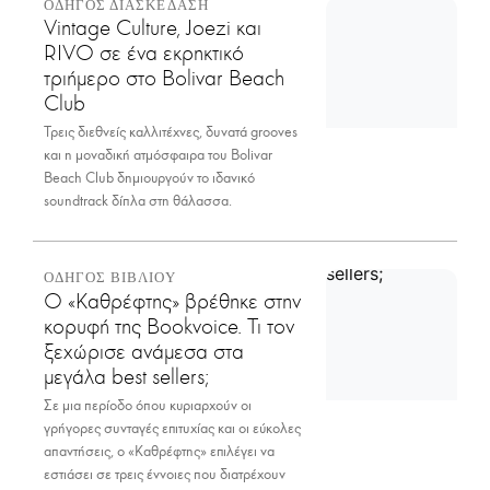
ΟΔΗΓΟΣ ΔΙΑΣΚΕΔΑΣΗ
Vintage Culture, Joezi και
RIVO σε ένα εκρηκτικό
τριήμερο στο Bolivar Beach
Club
Τρεις διεθνείς καλλιτέχνες, δυνατά grooves
και η μοναδική ατμόσφαιρα του Bolivar
Beach Club δημιουργούν το ιδανικό
soundtrack δίπλα στη θάλασσα.
ΟΔΗΓΟΣ ΒΙΒΛΙΟΥ
Ο «Καθρέφτης» βρέθηκε στην
κορυφή της Bookvoice. Τι τον
ξεχώρισε ανάμεσα στα
μεγάλα best sellers;
Σε μια περίοδο όπου κυριαρχούν οι
γρήγορες συνταγές επιτυχίας και οι εύκολες
απαντήσεις, ο «Καθρέφτης» επιλέγει να
εστιάσει σε τρεις έννοιες που διατρέχουν