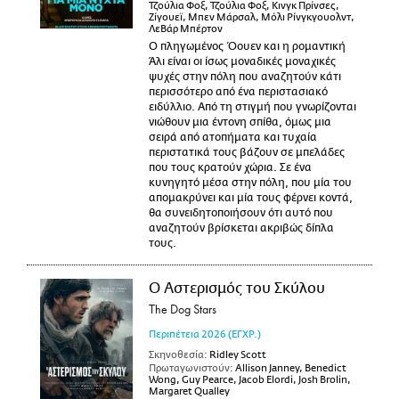
Τζούλια Φοξ, Τζούλια Φοξ, Κινγκ Πρίνσες,
Ζίγουεϊ, Μπεν Μάρσαλ, Μόλι Ρίνγκγουολντ,
ΛεΒάρ Μπέρτον
Ο πληγωμένος Όουεν και η ρομαντική
Άλι είναι οι ίσως μοναδικές μοναχικές
ψυχές στην πόλη που αναζητούν κάτι
περισσότερο από ένα περιστασιακό
ειδύλλιο. Από τη στιγμή που γνωρίζονται
νιώθουν μια έντονη σπίθα, όμως μια
σειρά από ατοπήματα και τυχαία
περιστατικά τους βάζουν σε μπελάδες
που τους κρατούν χώρια. Σε ένα
κυνηγητό μέσα στην πόλη, που μία του
απομακρύνει και μία τους φέρνει κοντά,
θα συνειδητοποιήσουν ότι αυτό που
αναζητούν βρίσκεται ακριβώς δίπλα
τους.
Ο Αστερισμός του Σκύλου
The Dog Stars
Περιπέτεια
2026
(ΕΓΧΡ.)
Σκηνοθεσία:
Ridley Scott
Πρωταγωνιστούν:
Allison Janney, Benedict
Wong, Guy Pearce, Jacob Elordi, Josh Brolin,
Margaret Qualley