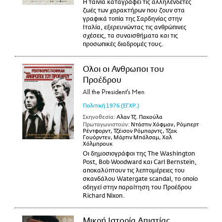
Η ταινία καταγράφει τις αλληλένδετες
ζωές των χαρακτήρων που ζουν στα
γραφικά τοπία της Σαρδηνίας στην
Ιταλία, εξερευνώντας τις ανθρώπινες
σχέσεις, τα συναισθήματα και τις
προσωπικές διαδρομές τους.
Ολοι οι Ανθρωποι του
Προέδρου
All the President's Men
Πολιτική
1976
(ΕΓΧΡ.)
Σκηνοθεσία:
Αλαν Τζ. Πακούλα
Πρωταγωνιστούν:
Ντάστιν Χόφμαν, Ρόμπερτ
Ρέντφορντ, Τζέισον Ρόμπαρντς, Τζακ
Γουόρντεν, Μάρτιν Μπάλσαμ, Χαλ
Χόλμπρουκ
Οι δημοσιογράφοι της The Washington
Post, Bob Woodward και Carl Bernstein,
αποκαλύπτουν τις λεπτομέρειες του
σκανδάλου Watergate scandal, το οποίο
οδηγεί στην παραίτηση του Προέδρου
Richard Nixon.
Μικρή Ιστορία Απιστίας