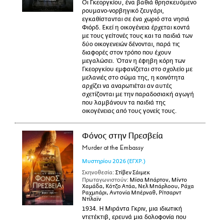
Οι Γκεοργκίου, ένα βαθιά θρησκευόμενο
ρουμανο-νορβηγικό ζευγάρι,
εγκαθίστανται σε ένα χωριό στα νησιά
Φιόρδ. Εκεί η οικογένεια έρχεται κοντά
με τους γείτονές τους και τα παιδιά των
δύο οικογενειών δένονται, παρά τις
διαφορές στον τρόπο που έχουν
μεγαλώσει. Όταν η έφηβη κόρη των
Γκεοργκίου εμφανίζεται στο σχολείο με
μελανιές στο σώμα της, η κοινότητα
αρχίζει να αναρωτιέται αν αυτές
σχετίζονται με την παραδοσιακή αγωγή
που λαμβάνουν τα παιδιά της
οικογένειας από τους γονείς τους.
Φόνος στην Πρεσβεία
Murder at the Embassy
Μυστηρίου
2026
(ΕΓΧΡ.)
Σκηνοθεσία:
Στίβεν Σάιμεκ
Πρωταγωνιστούν:
Μίσα Μπάρτον, Μίντο
Χαμάδα, Κότζο Ατάα, Νελ Μπάρλοου, Ράχα
Ραχμπάρι, Αντονία Μπέρναθ, Ρίτσαρντ
Ντίλαϊν
1934. Η Μιράντα Γκριν, μια ιδιωτική
ντετέκτιβ, ερευνά μια δολοφονία που