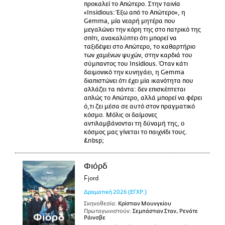
προκαλεί το Απώτερο. Στην ταινία
«Insidious: Έξω από το Απώτερο», η
Gemma, μία νεαρή μητέρα που
μεγαλώνει την κόρη της στο πατρικό της
σπίτι, ανακαλύπτει ότι μπορεί να
ταξιδέψει στο Απώτερο, το καθαρτήριο
των χαμένων ψυχών, στην καρδιά του
σύμπαντος του Insidious. Όταν κάτι
δαιμονικό την κυνηγάει, η Gemma
διαπιστώνει ότι έχει μία ικανότητα που
αλλάζει τα πάντα: δεν επισκέπτεται
απλώς το Απώτερο, αλλά μπορεί να φέρει
ό,τι ζει μέσα σε αυτό στον πραγματικό
κόσμο. Μόλις οι δαίμονες
αντιλαμβάνονται τη δύναμή της, ο
κόσμος μας γίνεται το παιχνίδι τους.
&nbsp;
Φιόρδ
Fjord
Δραματική
2026
(ΕΓΧΡ.)
Σκηνοθεσία:
Κρίστιαν Μουνγκίου
Πρωταγωνιστούν:
Σεμπάστιαν Σταν, Ρενάτε
Ράινσβε