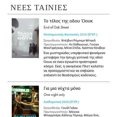
ΝΕΕΣ ΤΑΙΝΙΕΣ
Το τέλος της οδου Όουκ
End of Oak Street
Επιστημονικής Φαντασίας
2026
(ΕΓΧΡ.)
Σκηνοθεσία:
Ντέιβιντ Ρόμπερτ Μίτσελ
Πρωταγωνιστούν:
Αν Χάθαγουεϊ, Γιούαν
ΜακΓκρέγκορ, Μέισι Στέλα, Κρίστιαν Κόνβερι
Ένα μυστηριώδες υπερφυσικό φαινόμενο
μεταφέρει την ήσυχη γειτονιά της οδού
Όουκ σε έναν άγνωστο προϊστορικό
κόσμο. Εκεί, η οικογένεια Πλατ καλείται
να προσαρμοστεί και να επιβιώσει
απέναντι σε θανάσιμους κινδύνους.
Για μια νύχτα μόνο
One night only
Αισθηματική
2026
(ΕΓΧΡ.)
Σκηνοθεσία:
Γουίλ Γκλακ
Πρωταγωνιστούν:
Μόνικα
Μπαρμπάρο,Κάλουμ Τέρνερ, Μάγια Χοκ,