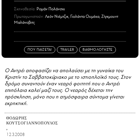
Σκηνοθεσία:
Pομάν Πολάνσκι
Πρωταγωνιστούν:
Λεόν Nιέμτζικ, Γιολάντα Oυμέκα, Zίγκμουντ
Mαλάνοβιτς
ΠΟΥ ΠΑΙΖΕΤΑΙ
TRAILER
ΒΑΘΜΟΛΟΓΗΣΤΕ
Ο Αντρέι αποφασίζει να απολαύσει με τη γυναίκα του
Κριστίν το Σαββατοκύριακο με το ιστιοπλοϊκό τους. Στον
δρόμο συναντούν έναν νεαρό φοιτητή που ο Αντρέι
επιπόλαια καλεί μαζί τους. Ο νεαρός δέχεται την
πρόσκληση, μόνο που η ατμόσφαιρα σύντομα γίνεται
εκρηκτική.
ΘΟΔΩΡΉΣ
ΚΟΥΤΣΟΓΙΑΝΝΌΠΟΥΛΟΣ
12.3.2008