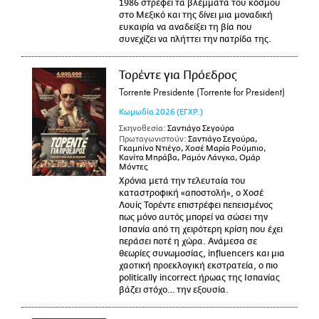
1986 στρέφει τα βλέμματα του κόσμου
στο Μεξικό και της δίνει μια μοναδική
ευκαιρία να αναδείξει τη βία που
συνεχίζει να πλήττει την πατρίδα της.
Τορέντε για Πρόεδρος
Torrente Presidente (Torrente for President)
Κωμωδία
2026
(ΕΓΧΡ.)
Σκηνοθεσία:
Σαντιάγο Σεγούρα
Πρωταγωνιστούν:
Σαντιάγο Σεγούρα,
Γκαμπίνο Ντιέγο, Χοσέ Μαρία Ρούμπιο,
Κανίτα Μπράβα, Ραμόν Λάνγκα, Ομάρ
Μόντες
Χρόνια μετά την τελευταία του
καταστροφική «αποστολή», ο Χοσέ
Λουίς Τορέντε επιστρέφει πεπεισμένος
πως μόνο αυτός μπορεί να σώσει την
Ισπανία από τη χειρότερη κρίση που έχει
περάσει ποτέ η χώρα. Ανάμεσα σε
θεωρίες συνωμοσίας, influencers και μια
χαοτική προεκλογική εκστρατεία, ο πιο
politically incorrect ήρωας της Ισπανίας
βάζει στόχο… την εξουσία.