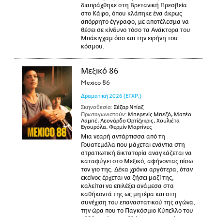
διαπράχθηκε στη Βρετανική Πρεσβεία
στο Κάιρο, όπου κλάπηκε ένα άκρως
απόρρητο έγγραφο, με αποτέλεσμα να
θέσει σε κίνδυνο τόσο τα Ανάκτορα του
Μπάκιγχαμ όσο και την ειρήνη του
κόσμου.
Μεξικό 86
Mexico 86
Δραματική
2026
(ΕΓΧΡ.)
Σκηνοθεσία:
Σέζαρ Ντίαζ
Πρωταγωνιστούν:
Μπερενίς Μπεζό, Ματέο
Λαμπέ, Λεονάρδο Ορτίζγκρις, Χουλιέτα
Εγουρόλα, Φερμίν Μαρτίνες
Μια νεαρή αντάρτισσα από τη
Γουατεμάλα που μάχεται ενάντια στη
στρατιωτική δικτατορία αναγκάζεται να
καταφύγει στο Μεξικό, αφήνοντας πίσω
τον γιο της. Δέκα χρόνια αργότερα, όταν
εκείνος έρχεται να ζήσει μαζί της,
καλείται να επιλέξει ανάμεσα στα
καθήκοντά της ως μητέρα και στη
συνέχιση του επαναστατικού της αγώνα,
την ώρα που το Παγκόσμιο Κύπελλο του