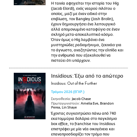
Η ταινία αφηγείται την ιστορία του Hig
(Jacob Elordi), ενός νεαρού πιλότου ο
οποίος, μαζί με έναν ειδικό στην
επιβίωση, τον Bangley (Josh Brolin),
έχουν δημιουργήσει ένα λειτουργικό
αλλά απομονωμένο καταφύγιο σε έναν
σκληρό μετα-αποκαλυπτικό κόσμο.
Όταν όμως ο Hig λαμβάνει ένα
μυστηριώδες ραδιομήνυμα, ξεκινάει για
το άγνωστο, αναζητώντας την ελπίδα και
την ανθρωπιά που εξακολουθεί να
πιστεύει ότι υπάρχουν.
Insidious: Έξω από το απώτερο
Insidious: Out of the Further
Τρόμου
2026
(ΕΓΧΡ.)
Σκηνοθεσία:
Jacob Chase
Πρωταγωνιστούν:
Amelia Eve, Brandon
Perea, Lin Shaye
Έχοντας συγκεντρώσει πάνω από 740
εκατομμύρια δολάρια στο παγκόσμιο
box office, το franchise του Insidious
επιστρέφει με μία νέα οικογένεια και
επαναπροσδιορίζει τον τρόμο που