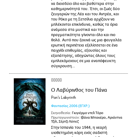
να διεισδύει όλο και βαθύτερα στην
καθημερινότητά του. Έτσι, οι ζωές δύο
ζευγαριών της Λέα και του Αντρέα, και
του Ρόκο με τη Σετσίλια αρχίζουν να
μπλέκονται επικίνδυνα, καθώς τα όρια
ανάμεσα στα μυστικά και την
πραγματικότητα γίνονται όλο και πιο
θολά. Αυτό που ξεκινά ως μια φευγαλέα
ερωτική περιπέτεια εξελίσσεται σε ένα
παιχνίδι επιθυμίας, εξουσίας και
εξαπάτησης, οδηγώντας όλους τους
εμπλεκόμενους σε μια αναπόφευκτη
σύγκρουση…
Ο Λαβύρινθος του Πάνα
Pan's Labyrinth
Φαντασίας
2006
(ΕΓΧΡ.)
Σκηνοθεσία:
Γκιγιέρμο ντελ Τόρο
Πρωταγωνιστούν:
Ιβάνα Μπακέρο, Αριάντνα
Τζιλ, Σέρτζι Λόπεζ
Στην Ισπανία του 1944, η νεαρή
υιοθετημένη κόρη ενός σαδιστή