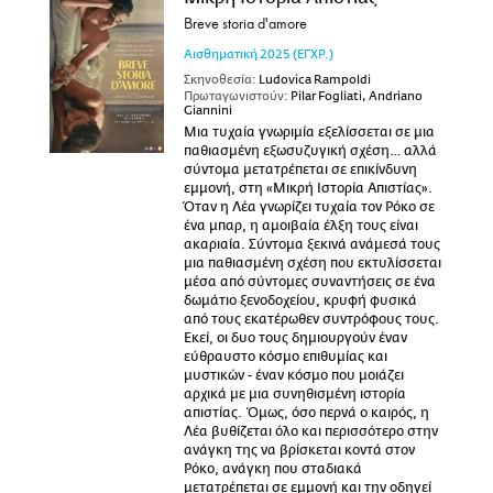
Breve storia d'amore
Αισθηματική
2025
(ΕΓΧΡ.)
Σκηνοθεσία:
Ludovica Rampoldi
Πρωταγωνιστούν:
Pilar Fogliati, Andriano
Giannini
Μια τυχαία γνωριμία εξελίσσεται σε μια
παθιασμένη εξωσυζυγική σχέση… αλλά
σύντομα μετατρέπεται σε επικίνδυνη
εμμονή, στη «Μικρή Ιστορία Απιστίας».
Όταν η Λέα γνωρίζει τυχαία τον Ρόκο σε
ένα μπαρ, η αμοιβαία έλξη τους είναι
ακαριαία. Σύντομα ξεκινά ανάμεσά τους
μια παθιασμένη σχέση που εκτυλίσσεται
μέσα από σύντομες συναντήσεις σε ένα
δωμάτιο ξενοδοχείου, κρυφή φυσικά
από τους εκατέρωθεν συντρόφους τους.
Εκεί, οι δυο τους δημιουργούν έναν
εύθραυστο κόσμο επιθυμίας και
μυστικών - έναν κόσμο που μοιάζει
αρχικά με μια συνηθισμένη ιστορία
απιστίας. Όμως, όσο περνά ο καιρός, η
Λέα βυθίζεται όλο και περισσότερο στην
ανάγκη της να βρίσκεται κοντά στον
Ρόκο, ανάγκη που σταδιακά
μετατρέπεται σε εμμονή και την οδηγεί