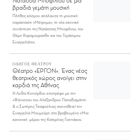
Νατάσσα Μποφίλιου σε μια
βραδιά γεμάτη μουσική
Πλήθος κόσμου απόλαυσε τη μουσική
παράσταση «Μέτρημα», τη νέα σκηνική
συνάντηση της Νατάσσας Μποφίλιου, του
Θέμη Καραμουρατίδη και του Γεράσιμου
Ευαγγελάτου.
ΟΔΗΓΟΣ ΘΕΑΤΡΟΥ
Θέατρο «ΕΡΓΟΝ»: Ένας νέος
θεατρικός χώρος ανοίγει στην
καρδιά της Αθήνας
Η Λυδία Κονιόρδου επιστρέφει με την
«Φόνισσα» του Αλέξανδρου Παπαδιαμάντη
& ο Σωτήρης Τσαφούλιας σκηνοθετεί την
Ευαγγελία Μουμούρη στο βραβευμένο «Μια
κανονική μέρα» της Κατερίνας Γιαννάκου.