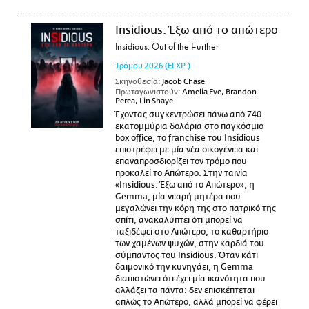
Insidious: Έξω από το απώτερο
Insidious: Out of the Further
Τρόμου
2026
(ΕΓΧΡ.)
Σκηνοθεσία:
Jacob Chase
Πρωταγωνιστούν:
Amelia Eve, Brandon
Perea, Lin Shaye
Έχοντας συγκεντρώσει πάνω από 740
εκατομμύρια δολάρια στο παγκόσμιο
box office, το franchise του Insidious
επιστρέφει με μία νέα οικογένεια και
επαναπροσδιορίζει τον τρόμο που
προκαλεί το Απώτερο. Στην ταινία
«Insidious: Έξω από το Απώτερο», η
Gemma, μία νεαρή μητέρα που
μεγαλώνει την κόρη της στο πατρικό της
σπίτι, ανακαλύπτει ότι μπορεί να
ταξιδέψει στο Απώτερο, το καθαρτήριο
των χαμένων ψυχών, στην καρδιά του
σύμπαντος του Insidious. Όταν κάτι
δαιμονικό την κυνηγάει, η Gemma
διαπιστώνει ότι έχει μία ικανότητα που
αλλάζει τα πάντα: δεν επισκέπτεται
απλώς το Απώτερο, αλλά μπορεί να φέρει