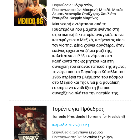
Σκηνοθεσία:
Σέζαρ Ντίαζ
Πρωταγωνιστούν:
Μπερενίς Μπεζό, Ματέο
Λαμπέ, Λεονάρδο Ορτίζγκρις, Χουλιέτα
Εγουρόλα, Φερμίν Μαρτίνες
Μια νεαρή αντάρτισσα από τη
Γουατεμάλα που μάχεται ενάντια στη
στρατιωτική δικτατορία αναγκάζεται να
καταφύγει στο Μεξικό, αφήνοντας πίσω
τον γιο της. Δέκα χρόνια αργότερα, όταν
εκείνος έρχεται να ζήσει μαζί της,
καλείται να επιλέξει ανάμεσα στα
καθήκοντά της ως μητέρα και στη
συνέχιση του επαναστατικού της αγώνα,
την ώρα που το Παγκόσμιο Κύπελλο του
1986 στρέφει τα βλέμματα του κόσμου
στο Μεξικό και της δίνει μια μοναδική
ευκαιρία να αναδείξει τη βία που
συνεχίζει να πλήττει την πατρίδα της.
Τορέντε για Πρόεδρος
Torrente Presidente (Torrente for President)
Κωμωδία
2026
(ΕΓΧΡ.)
Σκηνοθεσία:
Σαντιάγο Σεγούρα
Πρωταγωνιστούν:
Σαντιάγο Σεγούρα,