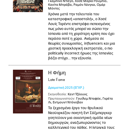
Γκαμπίνο Ντιέγο, Χοσέ Μαρία Ρούμπιο,
Κανίτα Μπράβα, Ραμόν Λάνγκα, Ομάρ
Μόντες
Χρόνια μετά την τελευταία του
καταστροφική «αποστολή», ο Χοσέ
Λουίς Τορέντε επιστρέφει πεπεισμένος
πως μόνο αυτός μπορεί να σώσει την
Ισπανία από τη χειρότερη κρίση που έχει
περάσει ποτέ η χώρα. Ανάμεσα σε
θεωρίες συνωμοσίας, influencers και μια
χαοτική προεκλογική εκστρατεία, ο πιο
politically incorrect ήρωας της Ισπανίας
βάζει στόχο… την εξουσία.
Η Φήμη
Late Fame
Δραματική
2025
(ΕΓΧΡ.)
Σκηνοθεσία:
Κεντ Τζόουνς
Πρωταγωνιστούν:
Γουίλεμ Νταφόε, Γκρέτα
Λι, Εντμουντ Ντόνοβαν
Τα ξεχασμένα έργα του θρυλικού
Νεοϋορκέζου ποιητή Εντ Σάξμπεργκερ
γοητεύουν μια εκκεντρική ομάδα νέων
δημιουργών, αναζωπυρώνοντας το
καλλιτεχνικό του πάθος. Η ίντριγκά τους