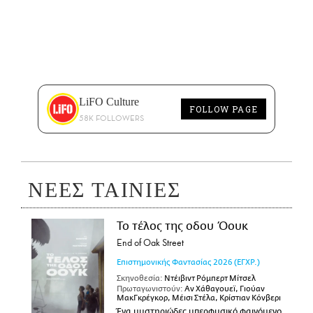
LiFO Culture
FOLLOW PAGE
58K FOLLOWERS
ΝΕΕΣ ΤΑΙΝΙΕΣ
Το τέλος της οδου Όουκ
End of Oak Street
Επιστημονικής Φαντασίας
2026
(ΕΓΧΡ.)
Σκηνοθεσία:
Ντέιβιντ Ρόμπερτ Μίτσελ
Πρωταγωνιστούν:
Αν Χάθαγουεϊ, Γιούαν
ΜακΓκρέγκορ, Μέισι Στέλα, Κρίστιαν Κόνβερι
Ένα μυστηριώδες υπερφυσικό φαινόμενο