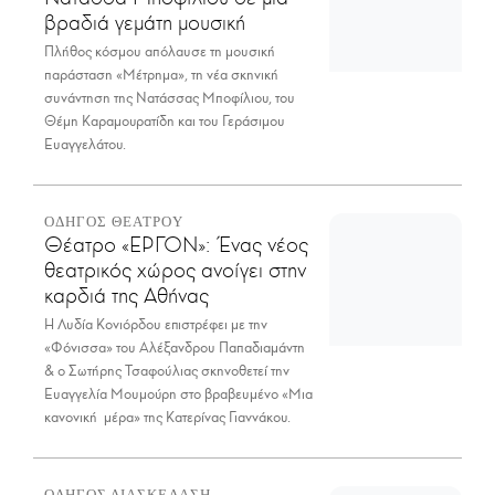
βραδιά γεμάτη μουσική
Πλήθος κόσμου απόλαυσε τη μουσική
παράσταση «Μέτρημα», τη νέα σκηνική
συνάντηση της Νατάσσας Μποφίλιου, του
Θέμη Καραμουρατίδη και του Γεράσιμου
Ευαγγελάτου.
ΟΔΗΓΟΣ ΘΕΑΤΡΟΥ
Θέατρο «ΕΡΓΟΝ»: Ένας νέος
θεατρικός χώρος ανοίγει στην
καρδιά της Αθήνας
Η Λυδία Κονιόρδου επιστρέφει με την
«Φόνισσα» του Αλέξανδρου Παπαδιαμάντη
& ο Σωτήρης Τσαφούλιας σκηνοθετεί την
Ευαγγελία Μουμούρη στο βραβευμένο «Μια
κανονική μέρα» της Κατερίνας Γιαννάκου.
ΟΔΗΓΟΣ ΔΙΑΣΚΕΔΑΣΗ