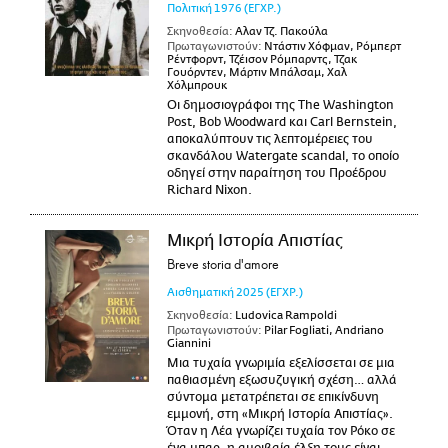
Πολιτική
1976
(ΕΓΧΡ.)
Σκηνοθεσία:
Αλαν Τζ. Πακούλα
Πρωταγωνιστούν:
Ντάστιν Χόφμαν, Ρόμπερτ
Ρέντφορντ, Τζέισον Ρόμπαρντς, Τζακ
Γουόρντεν, Μάρτιν Μπάλσαμ, Χαλ
Χόλμπρουκ
Οι δημοσιογράφοι της The Washington
Post, Bob Woodward και Carl Bernstein,
αποκαλύπτουν τις λεπτομέρειες του
σκανδάλου Watergate scandal, το οποίο
οδηγεί στην παραίτηση του Προέδρου
Richard Nixon.
Μικρή Ιστορία Απιστίας
Breve storia d'amore
Αισθηματική
2025
(ΕΓΧΡ.)
Σκηνοθεσία:
Ludovica Rampoldi
Πρωταγωνιστούν:
Pilar Fogliati, Andriano
Giannini
Μια τυχαία γνωριμία εξελίσσεται σε μια
παθιασμένη εξωσυζυγική σχέση… αλλά
σύντομα μετατρέπεται σε επικίνδυνη
εμμονή, στη «Μικρή Ιστορία Απιστίας».
Όταν η Λέα γνωρίζει τυχαία τον Ρόκο σε