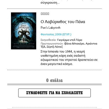
σύγκρουση…
Ο Λαβύρινθος του Πάνα
Pan's Labyrinth
Φαντασίας
2006
(ΕΓΧΡ.)
Σκηνοθεσία:
Γκιγιέρμο ντελ Τόρο
Πρωταγωνιστούν:
Ιβάνα Μπακέρο, Αριάντνα
Τζιλ, Σέρτζι Λόπεζ
Στην Ισπανία του 1944, η νεαρή
υιοθετημένη κόρη ενός σαδιστή
αξιωματικού του στρατού δραπετεύει σε
έναν μαγευτικό κόσμο.
0 σχόλια
ΣΥΝΔΕΘΕΙΤΕ ΓΙΑ ΝΑ ΣΧΟΛΙΑΣΕΤΕ