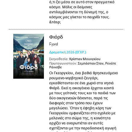
ό,τι ζει μέσα σε αυτό στον πραγματικό
κόσμο. Μόλις οι δαίμονες
αντιλαμβάνονται τη δύναμή της, ο
κόσμος μας γίνεται το παιχνίδι τους.
&nbsp;
Φιόρδ
Fjord
Δραματική
2026
(ΕΓΧΡ.)
Σκηνοθεσία:
Κρίστιαν Μουνγκίου
Πρωταγωνιστούν:
Σεμπάστιαν Σταν, Ρενάτε
Ράινσβε
Οι Γκεοργκίου, ένα βαθιά θρησκευόμενο
ρουμανο-νορβηγικό ζευγάρι,
εγκαθίστανται σε ένα χωριό στα νησιά
Φιόρδ. Εκεί η οικογένεια έρχεται κοντά
με τους γείτονές τους και τα παιδιά των
δύο οικογενειών δένονται, παρά τις
διαφορές στον τρόπο που έχουν
μεγαλώσει. Όταν η έφηβη κόρη των
Γκεοργκίου εμφανίζεται στο σχολείο με
μελανιές στο σώμα της, η κοινότητα
αρχίζει να αναρωτιέται αν αυτές
σχετίζονται με την παραδοσιακή αγωγή