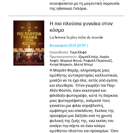
συνυφαίνεται με τη μαγευτική παρουσία
της ηθοποιού Γκλόρια.
Η πιο πλούσια γυναίκα στον
κόσμο
La femme la plus riche du monde
Βιογραφική
2025
(ΕΓΧΡ.)
Σκηνοθεσία:
Τιερί Κλιφά
Πρωταγωνιστούν:
Ιζαμπέλ Ιπέρ, Λοράν
Λαφίτ, Μαρινά Φουά, Ραφαέλ Περσονάζ,
Αντρέ Μαρκόν, Ματιέ Ντεμί
Η Μαριάν Φαρέρ, κληρονόμος μιας
αμύθητης αυτοκρατορίας καλλυντικών,
μοιάζει να τα έχει όλα, εκτός από αγάπη
και ελευθερία. Όταν γνωρίζει τον Πιερ-
Αλέν Φαντέν, έναν εκκεντρικό και
φιλόδοξο φωτογράφο, κατά τη διάρκεια
μιας φωτογράφισης, ανάμεσά τους
γεννιέται μια φιλία απρόβλεπτη,
αμφίσημη και επικίνδυνη. Εκείνος της
προσφέρει μια διέξοδο από τη χρυσή
φυλακή της ζωής της, ενώ εκείνη του
ανοίγει την πόρτα σε έναν κόσμο
αμύθητου πλούτου και προνομίων. Όσο