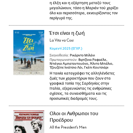
η έλξη και η εξάρτηση μεταξύ τους
μεγαλώνουν, τόσο η Μαριάν τού χαρίζει
όλο και περισσότερα, εκνευρίζοντας τον
περίγυρό της.
Έτσι είναι η ζωή
La Vita va Cosi
Κομεντί
2025
(ΕΓΧΡ.)
Σκηνοθεσία:
Ρικάρντο Μιλάνι
Πρωταγωνιστούν:
Βιρτζίνια Ραφαέλε,
Ντιέγκο Αμπαταντουόνο, Άλντο Μπάλιο,
Τζουζέπε Ινιάτσιο Λόι, Γκέπι Κουτσιάρι
Η ταινία καταγράφει τις αλληλένδετες
ζωές των χαρακτήρων που ζουν στα
γραφικά τοπία της Σαρδηνίας στην
Ιταλία, εξερευνώντας τις ανθρώπινες
σχέσεις, τα συναισθήματα και τις
προσωπικές διαδρομές τους.
Ολοι οι Ανθρωποι του
Προέδρου
All the President's Men