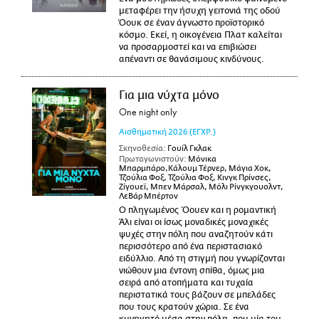
μεταφέρει την ήσυχη γειτονιά της οδού
Όουκ σε έναν άγνωστο προϊστορικό
κόσμο. Εκεί, η οικογένεια Πλατ καλείται
να προσαρμοστεί και να επιβιώσει
απέναντι σε θανάσιμους κινδύνους.
Για μια νύχτα μόνο
One night only
Αισθηματική
2026
(ΕΓΧΡ.)
Σκηνοθεσία:
Γουίλ Γκλακ
Πρωταγωνιστούν:
Μόνικα
Μπαρμπάρο,Κάλουμ Τέρνερ, Μάγια Χοκ,
Τζούλια Φοξ, Τζούλια Φοξ, Κινγκ Πρίνσες,
Ζίγουεϊ, Μπεν Μάρσαλ, Μόλι Ρίνγκγουολντ,
ΛεΒάρ Μπέρτον
Ο πληγωμένος Όουεν και η ρομαντική
Άλι είναι οι ίσως μοναδικές μοναχικές
ψυχές στην πόλη που αναζητούν κάτι
περισσότερο από ένα περιστασιακό
ειδύλλιο. Από τη στιγμή που γνωρίζονται
νιώθουν μια έντονη σπίθα, όμως μια
σειρά από ατοπήματα και τυχαία
περιστατικά τους βάζουν σε μπελάδες
που τους κρατούν χώρια. Σε ένα