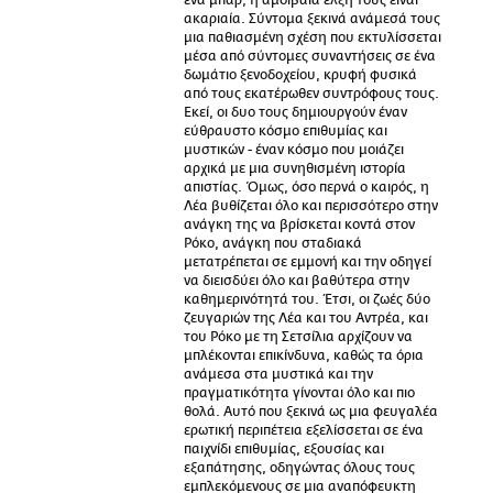
ένα μπαρ, η αμοιβαία έλξη τους είναι
ακαριαία. Σύντομα ξεκινά ανάμεσά τους
μια παθιασμένη σχέση που εκτυλίσσεται
μέσα από σύντομες συναντήσεις σε ένα
δωμάτιο ξενοδοχείου, κρυφή φυσικά
από τους εκατέρωθεν συντρόφους τους.
Εκεί, οι δυο τους δημιουργούν έναν
εύθραυστο κόσμο επιθυμίας και
μυστικών - έναν κόσμο που μοιάζει
αρχικά με μια συνηθισμένη ιστορία
απιστίας. Όμως, όσο περνά ο καιρός, η
Λέα βυθίζεται όλο και περισσότερο στην
ανάγκη της να βρίσκεται κοντά στον
Ρόκο, ανάγκη που σταδιακά
μετατρέπεται σε εμμονή και την οδηγεί
να διεισδύει όλο και βαθύτερα στην
καθημερινότητά του. Έτσι, οι ζωές δύο
ζευγαριών της Λέα και του Αντρέα, και
του Ρόκο με τη Σετσίλια αρχίζουν να
μπλέκονται επικίνδυνα, καθώς τα όρια
ανάμεσα στα μυστικά και την
πραγματικότητα γίνονται όλο και πιο
θολά. Αυτό που ξεκινά ως μια φευγαλέα
ερωτική περιπέτεια εξελίσσεται σε ένα
παιχνίδι επιθυμίας, εξουσίας και
εξαπάτησης, οδηγώντας όλους τους
εμπλεκόμενους σε μια αναπόφευκτη