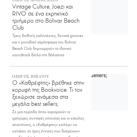
Vintage Culture, Joezi και
RIVO σε ένα εκρηκτικό
τριήμερο στο Bolivar Beach
Club
Τρεις διεθνείς καλλιτέχνες, δυνατά grooves
και η μοναδική ατμόσφαιρα του Bolivar
Beach Club δημιουργούν το ιδανικό
soundtrack δίπλα στη θάλασσα.
ΟΔΗΓΟΣ ΒΙΒΛΙΟΥ
Ο «Καθρέφτης» βρέθηκε στην
κορυφή της Bookvoice. Τι τον
ξεχώρισε ανάμεσα στα
μεγάλα best sellers;
Σε μια περίοδο όπου κυριαρχούν οι
γρήγορες συνταγές επιτυχίας και οι εύκολες
απαντήσεις, ο «Καθρέφτης» επιλέγει να
εστιάσει σε τρεις έννοιες που διατρέχουν