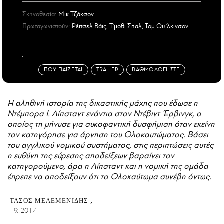
Σκηνοθεσία:
Μικ Τζάκσον
Πρωταγωνιστούν:
Ρέιτσελ Βάις, Τίμοθι Σπαλ, Τομ Ουίλκινσον
ΠΟΥ ΠΑΙΖΕΤΑΙ
TRAILER
ΒΑΘΜΟΛΟΓΗΣΤΕ
Η αληθινή ιστορία της δικαστικής μάχης που έδωσε η
Ντέμπορα Ι. Λίπσταντ ενάντια στον Ντέβιντ Έρβινγκ, ο
οποίος τη μήνυσε για συκοφαντική δυσφήμιση όταν εκείνη
τον κατηγόρησε για άρνηση του Ολοκαυτώματος. Βάσει
του αγγλικού νομικού συστήματος, στις περιπτώσεις αυτές
η ευθύνη της εύρεσης αποδείξεων βαραίνει τον
κατηγορούμενο, άρα η Λίπσταντ και η νομική της ομάδα
έπρεπε να αποδείξουν ότι το Ολοκαύτωμα συνέβη όντως.
ΤΆΣΟΣ ΜΕΛΕΜΕΝΊΔΗΣ
19.1.2017