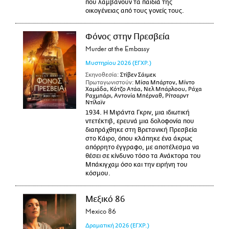
που λαμβάνουν τα παιδιά της
οικογένειας από τους γονείς τους.
Φόνος στην Πρεσβεία
Murder at the Embassy
Μυστηρίου
2026
(ΕΓΧΡ.)
Σκηνοθεσία:
Στίβεν Σάιμεκ
Πρωταγωνιστούν:
Μίσα Μπάρτον, Μίντο
Χαμάδα, Κότζο Ατάα, Νελ Μπάρλοου, Ράχα
Ραχμπάρι, Αντονία Μπέρναθ, Ρίτσαρντ
Ντίλαϊν
1934. Η Μιράντα Γκριν, μια ιδιωτική
ντετέκτιβ, ερευνά μια δολοφονία που
διαπράχθηκε στη Βρετανική Πρεσβεία
στο Κάιρο, όπου κλάπηκε ένα άκρως
απόρρητο έγγραφο, με αποτέλεσμα να
θέσει σε κίνδυνο τόσο τα Ανάκτορα του
Μπάκιγχαμ όσο και την ειρήνη του
κόσμου.
Μεξικό 86
Mexico 86
Δραματική
2026
(ΕΓΧΡ.)