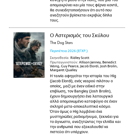
κυνηγητό μέσα στην πόλη, που μία του
απομακρύνει και μία τους φέρνει κοντά,
θα συνειδητοποιήσουν ότι αυτό που
αναζητούν βρίσκεται ακριβώς δίπλα
τους.
Ο Αστερισμός του Σκύλου
The Dog Stars
Περιπέτεια
2026
(ΕΓΧΡ.)
Σκηνοθεσία:
Ridley Scott
Πρωταγωνιστούν:
Allison Janney, Benedict
Wong, Guy Pearce, Jacob Elordi, Josh Brolin,
Margaret Qualley
Η ταινία αφηγείται την ιστορία του Hig
(Jacob Elordi), ενός νεαρού πιλότου ο
οποίος, μαζί με έναν ειδικό στην
επιβίωση, τον Bangley (Josh Brolin),
έχουν δημιουργήσει ένα λειτουργικό
αλλά απομονωμένο καταφύγιο σε έναν
σκληρό μετα-αποκαλυπτικό κόσμο.
Όταν όμως ο Hig λαμβάνει ένα
μυστηριώδες ραδιομήνυμα, ξεκινάει για
το άγνωστο, αναζητώντας την ελπίδα και
την ανθρωπιά που εξακολουθεί να
πιστεύει ότι υπάρχουν.