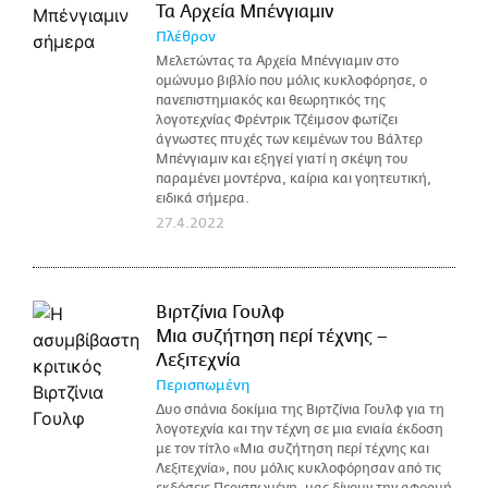
Τα Αρχεία Μπένγιαμιν
Πλέθρον
Μελετώντας τα Αρχεία Μπένγιαμιν στο
ομώνυμο βιβλίο που μόλις κυκλοφόρησε, ο
πανεπιστημιακός και θεωρητικός της
λογοτεχνίας Φρέντρικ Τζέιμσον φωτίζει
άγνωστες πτυχές των κειμένων του Βάλτερ
Μπένγιαμιν και εξηγεί γιατί η σκέψη του
παραμένει μοντέρνα, καίρια και γοητευτική,
ειδικά σήμερα.
27.4.2022
Βιρτζίνια Γουλφ
Μια συζήτηση περί τέχνης –
Λεξιτεχνία
Περισπωμένη
Δυο σπάνια δοκίμια της Βιρτζίνια Γουλφ για τη
λογοτεχνία και την τέχνη σε μια ενιαία έκδοση
με τον τίτλο «Μια συζήτηση περί τέχνης και
Λεξιτεχνία», που μόλις κυκλοφόρησαν από τις
εκδόσεις Περισπωμένη, μας δίνουν την αφορμή