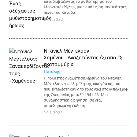
Ξαναδιαβάζοντας το μυθιστόρημα του
Μορντεκάι Ρίχλερ, μιας από τις σημαντικότερες
πένες του Καναδά.
27.4.2022
Ντάνιελ Μέντελσον
Χαμένοι – Αναζητώντας έξι από έξι
εκατομμύρια
Πατάκης
Η πολυετής αναζήτηση/έρευνα του Ντάνιελ
Μέντελσον για έξι μέλη της οικογένειάς του
που εκτελέστηκαν από τους ναζί στο Μπόλεχοφ
της Ουκρανίας μεταξύ 1941-43. Μια
συναρπαστική αφήγηση, σε νέα,
συμπληρωμένη έκδοση.
19.1.2022