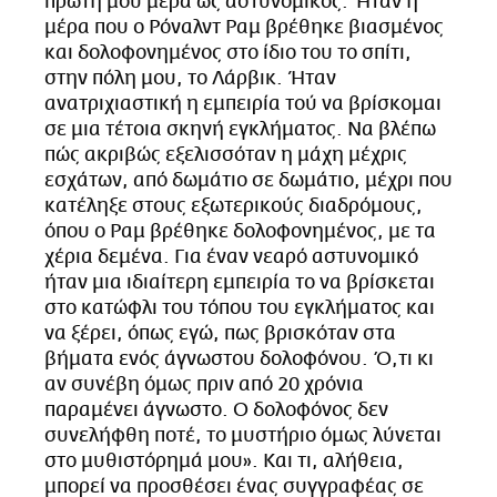
πρώτη μου μέρα ως αστυνομικός. Ήταν η
μέρα που ο Ρόναλντ Ραμ βρέθηκε βιασμένος
και δολοφονημένος στο ίδιο του το σπίτι,
στην πόλη μου, το Λάρβικ. Ήταν
ανατριχιαστική η εμπειρία τού να βρίσκομαι
σε μια τέτοια σκηνή εγκλήματος. Να βλέπω
πώς ακριβώς εξελισσόταν η μάχη μέχρις
εσχάτων, από δωμάτιο σε δωμάτιο, μέχρι που
κατέληξε στους εξωτερικούς διαδρόμους,
όπου ο Ραμ βρέθηκε δολοφονημένος, με τα
χέρια δεμένα. Για έναν νεαρό αστυνομικό
ήταν μια ιδιαίτερη εμπειρία το να βρίσκεται
στο κατώφλι του τόπου του εγκλήματος και
να ξέρει, όπως εγώ, πως βρισκόταν στα
βήματα ενός άγνωστου δολοφόνου. Ό,τι κι
αν συνέβη όμως πριν από 20 χρόνια
παραμένει άγνωστο. Ο δολοφόνος δεν
συνελήφθη ποτέ, το μυστήριο όμως λύνεται
στο μυθιστόρημά μου». Και τι, αλήθεια,
μπορεί να προσθέσει ένας συγγραφέας σε