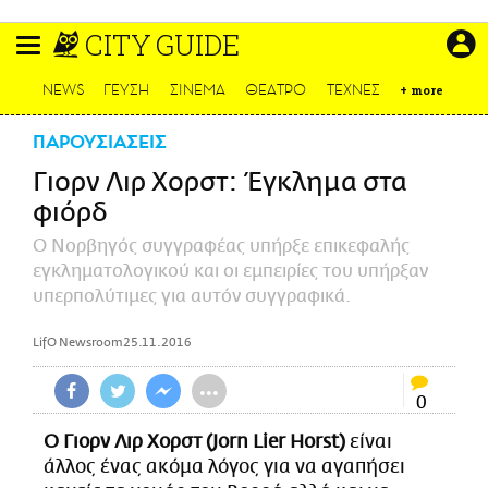
Παράκαμψη
CITY GUIDE
προς
το
ΕΙΔΗΣΕΙΣ
κυρίως
NEWS
ΓΕΥΣΗ
ΣΙΝΕΜΑ
ΘΕΑΤΡΟ
ΤΕΧΝΕΣ
+
more
περιεχόμενο
CULTURE
ΠΑΡΟΥΣΙΑΣΕΙΣ
ΑΠΟΨΕΙΣ
Γιορν Λιρ Χορστ: Έγκλημα στα
ΤΡΟΠΟΣ ΖΩΗΣ
φιόρδ
PODCASTS
Plus
Ο Νορβηγός συγγραφέας υπήρξε επικεφαλής
εγκληματολογικού και οι εμπειρίες του υπήρξαν
υπερπολύτιμες για αυτόν συγγραφικά.
LifO Newsroom
25.11.2016
LIFO SHOP
NEWSLETTER
•••
0
ΜΙΚΡΟΠΡΑΓΜΑΤΑ
Ο Γιορν Λιρ Χορστ (Jorn Lier Horst)
είναι
THE GOOD LIFO
άλλος ένας ακόμα λόγος για να αγαπήσει
LIFOLAND