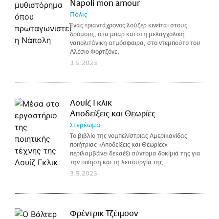
Napoli mon amour
Πόλις
Ένας τριαντάχρονος λούζερ κινείται στους
δρόμους, στα μπαρ και στη μελαγχολική
ναπολιτάνικη ατμόσφαιρα, στο ντεμπούτο του
Αλέσιο Φορτζόνε.
3.5.2023
Λουίζ Γκλικ
Αποδείξεις και Θεωρίες
Στερέωμα
Το βιβλίο της νομπελίστριας Αμερικανίδας
ποιήτριας «Αποδείξεις και Θεωρίες»
περιλαμβάνει δεκαέξι σύντομα δοκίμιά της για
την ποίηση και τη λειτουργία της.
3.5.2023
Φρέντρικ Τζέιμσον