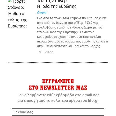
Τζωρτζ Στάινερ
H ιδέα της Ευρώπης
Δώμα
Ένα από τα τελευταία κείμενα που δημοσίευσε
πριν από τον θάνατο του ο Τζορτζ Στάινερ
κυκλοφόρησε από τις εκδόσεις Δώμα με τον
τίτλο «Η Ιδέα της Ευρώπης». Σε αυτό ο
κορυφαίος στοχαστής αναρωτιέται αν είναι
ακόμα ζωντανό το όραμα της Ευρώπης και σε τι
ακριβώς συνίστανται οι βασικές του αρχές.
19.1.2022
ΕΓΓΡΑΦΕΙΤΕ
ΣΤΟ NEWSLETTER ΜΑΣ
Για να λαμβάνετε κάθε εβδομάδα στο email σας
μια επιλογή από τα καλύτερα άρθρα του lifo.gr