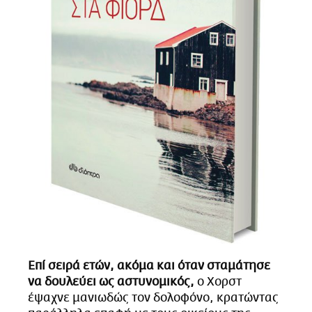
Επί σειρά ετών, ακόμα και όταν σταμάτησε
να δουλεύει ως αστυνομικός,
ο Χορστ
έψαχνε μανιωδώς τον δολοφόνο, κρατώντας