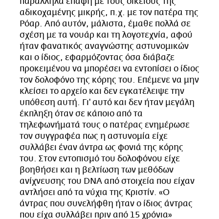
παράλληλα επαφή με τους οικείους της
αδικοχαμένης μικρής, π.χ. με τον πατέρα της
Ρόαρ. Από αυτόν, μάλιστα, έμαθε πολλά σε
σχέση με τα νουάρ και τη λογοτεχνία, αφού
ήταν φανατικός αναγνώστης αστυνομικών
και ο ίδιος, εφαρμόζοντας όσα διάβαζε
προκειμένου να μπορέσει να εντοπίσει ο ίδιος
τον δολοφόνο της κόρης του. Επέμενε να μην
κλείσει το αρχείο και δεν εγκατέλειψε την
υπόθεση αυτή. Γι' αυτό και δεν ήταν μεγάλη
έκπληξη όταν σε κάποιο από τα
τηλεφωνήματά τους ο πατέρας ενημέρωσε
τον συγγραφέα πως η αστυνομία είχε
συλλάβει έναν άντρα ως φονιά της κόρης
του. Στον εντοπισμό του δολοφόνου είχε
βοηθήσει και η βελτίωση των μεθόδων
ανίχνευσης του DNA από στοιχεία που είχαν
αντλήσει από τα νύχια της Κριστίν. «Ο
άντρας που συνελήφθη ήταν ο ίδιος άντρας
που είχα συλλάβει πριν από 15 χρόνια»