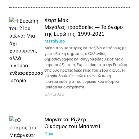
Χέιρτ Μακ
Μεγάλες προσδοκίες — Το όνειρο
της Ευρώπης, 1999-2021
Μεταίχμιο
Μέσα από μαρτυρίες και ταξίδια σε τόπους με
γεωπολιτική σημασία, ο Ολλανδός
δημοσιογράφος και συγγραφέας Χέιρτ Μακ
παρουσιάζει τους Ευρωπαίους και την Ευρώπη
στις δύο πρώτες δεκαετίες του 21ου αιώνα. Η
ιστορία δουλεύει πάλι στο φουλ και η
πραγματικότητα του ευρωπαϊκού κόσμου
μοιάζει να ανατρέπεται.
27.4.2022
Μορντεκάι Ρίχλερ
Ο κόσμος του Μπάρνεϋ
Πόλις