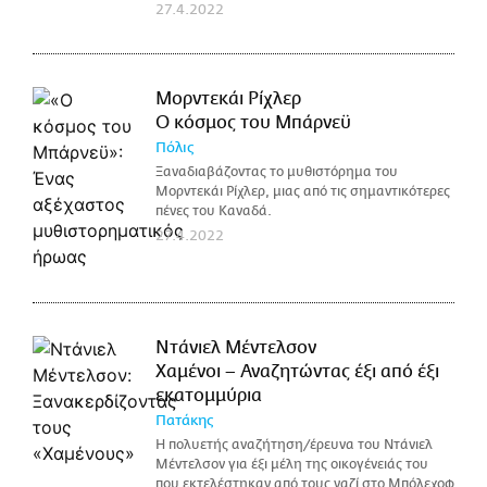
27.4.2022
Μορντεκάι Ρίχλερ
Ο κόσμος του Μπάρνεϋ
Πόλις
Ξαναδιαβάζοντας το μυθιστόρημα του
Μορντεκάι Ρίχλερ, μιας από τις σημαντικότερες
πένες του Καναδά.
27.4.2022
Ντάνιελ Μέντελσον
Χαμένοι – Αναζητώντας έξι από έξι
εκατομμύρια
Πατάκης
Η πολυετής αναζήτηση/έρευνα του Ντάνιελ
Μέντελσον για έξι μέλη της οικογένειάς του
που εκτελέστηκαν από τους ναζί στο Μπόλεχοφ