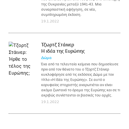
της Ουκρανίας μεταξύ 1941-43. Μια
συναρπαστική αφήγηση, σε νέα,
συμπληρωμένη έκδοση.
19.1.2022
Τζωρτζ Στάινερ
H ιδέα της Ευρώπης
Δώμα
Ένα από τα τελευταία κείμενα που δημοσίευσε
πριν από τον θάνατο του ο Τζορτζ Στάινερ
κυκλοφόρησε από τις εκδόσεις Δώμα με τον
τίτλο «Η Ιδέα της Ευρώπης». Σε αυτό ο
κορυφαίος στοχαστής αναρωτιέται αν είναι
ακόμα ζωντανό το όραμα της Ευρώπης και σε τι
ακριβώς συνίστανται οι βασικές του αρχές.
19.1.2022