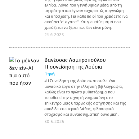
ελπίδα. Λόγια που γεννήθηκαν μέσα από τη
μητρότητα και έγιναν ευχαριστώ, συγγνώμη
και υπόσχεση. Για κάθε παιδί που χρειάζεται να
ακούσει ''σ' αγαπώ''. Και για κάθε μαμά που
χρειάζεται να ξέρει πως δεν είναι μόνη.
24.6.2025
Βανέσσας Λαμπροπούλου
Η συνείδηση της Λούσια
Πηγή
«Η Συνείδηση της Λούσια» αποτελεί ένα
μοναδικό έργο στην ελληνική βιβλιογραφία,
καθώς είναι το πρώτο μυθιστόρημα που
τοποθετεί την τεχνητή νοημοσύνη στο
επίκεντρο μιας υπαρξιακής αφήγησης και της
αποδίδει εσωτερικό βάθος, φιλοσοφικό
στοχασμό και συναισθηματική δυναμική.
30.5.2025