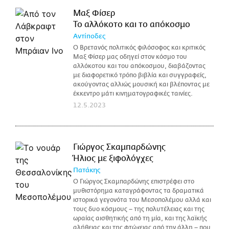
Μαξ Φίσερ
Το αλλόκοτο και το απόκοσμο
Αντίποδες
Ο Βρετανός πολιτικός φιλόσοφος και κριτικός
Μαξ Φίσερ μας οδηγεί στον κόσμο του
αλλόκοτου και του απόκοσμου, διαβάζοντας
με διαφορετικό τρόπο βιβλία και συγγραφείς,
ακούγοντας αλλιώς μουσική και βλέποντας με
έκκεντρο μάτι κινηματογραφικές ταινίες.
12.5.2023
Γιώργος Σκαμπαρδώνης
Ήλιος με ξιφολόγχες
Πατάκης
Ο Γιώργος Σκαμπαρδώνης επιστρέφει στο
μυθιστόρημα καταγράφοντας τα δραματικά
ιστορικά γεγονότα του Μεσοπολέμου αλλά και
τους δυο κόσμους – της πολυτέλειας και της
ωραίας αισθητικής από τη μία, και της λαϊκής
αλήθειας και της φτώχειας από την άλλη – που