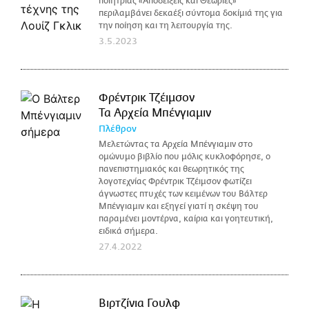
ποιήτριας «Αποδείξεις και Θεωρίες»
περιλαμβάνει δεκαέξι σύντομα δοκίμιά της για
την ποίηση και τη λειτουργία της.
3.5.2023
Φρέντρικ Τζέιμσον
Τα Αρχεία Μπένγιαμιν
Πλέθρον
Μελετώντας τα Αρχεία Μπένγιαμιν στο
ομώνυμο βιβλίο που μόλις κυκλοφόρησε, ο
πανεπιστημιακός και θεωρητικός της
λογοτεχνίας Φρέντρικ Τζέιμσον φωτίζει
άγνωστες πτυχές των κειμένων του Βάλτερ
Μπένγιαμιν και εξηγεί γιατί η σκέψη του
παραμένει μοντέρνα, καίρια και γοητευτική,
ειδικά σήμερα.
27.4.2022
Βιρτζίνια Γουλφ