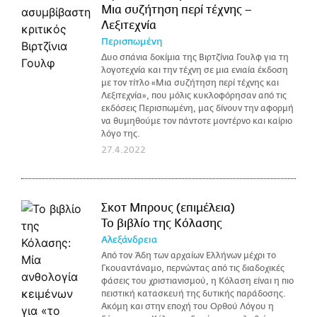
Μια συζήτηση περί τέχνης –
Λεξιτεχνία
Περισπωμένη
Δυο σπάνια δοκίμια της Βιρτζίνια Γουλφ για τη
λογοτεχνία και την τέχνη σε μια ενιαία έκδοση
με τον τίτλο «Μια συζήτηση περί τέχνης και
Λεξιτεχνία», που μόλις κυκλοφόρησαν από τις
εκδόσεις Περισπωμένη, μας δίνουν την αφορμή
να θυμηθούμε τον πάντοτε μοντέρνο και καίριο
λόγο της.
27.4.2022
Σκοτ Μπρους (επιμέλεια)
Το βιβλίο της Κόλασης
Αλεξάνδρεια
Από τον Άδη των αρχαίων Ελλήνων μέχρι το
Γκουαντάναμο, περνώντας από τις διαδοχικές
φάσεις του χριστιανισμού, η Κόλαση είναι η πιο
πειστική κατασκευή της δυτικής παράδοσης.
Ακόμη και στην εποχή του Ορθού Λόγου η