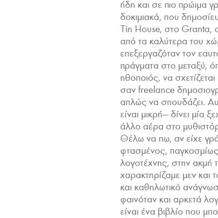
ήδη και σε πιο πρώιμα γρ
δοκιμιακά, που δημοσίευ
Tin House, στο Granta, 
από τα καλύτερα του χώ
επεξεργαζόταν τον εαυτ
πράγματα στο μεταξύ, όπ
ηθοποιός, να σχετίζεται
σαν freelance δημοσιογ
απλώς να σπουδάζει. Αυτ
είναι μικρή— δίνει μία 
άλλο αέρα στο μυθιστόρ
Θέλω να πω, αν είχε γρά
φτασμένος, παγκοσμίως
λογοτέχνης, στην ακμή τ
χαρακτηρίζαμε μεν και 
και καθηλωτικό ανάγνωσ
φαινόταν και αρκετά λογ
είναι ένα βιβλίο που μπ