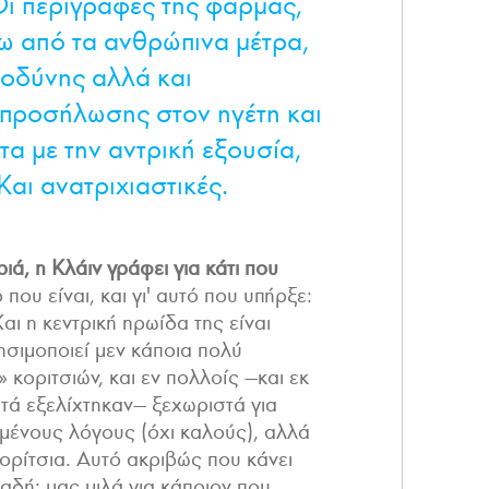
Οι περιγραφές της φάρμας,
ω από τα ανθρώπινα μέτρα,
 οδύνης αλλά και
 προσήλωσης στον ηγέτη και
α με την αντρική εξουσία,
Και ανατριχιαστικές.
ιά, η Κλάιν γράφει για κάτι που
ό που είναι, και γι' αυτό που υπήρξε:
Και η κεντρική ηρωίδα της είναι
σιμοποιεί μεν κάποια πολύ
 κοριτσιών, και εν πολλοίς —και εκ
τά εξελίχτηκαν— ξεχωριστά για
μένους λόγους (όχι καλούς), αλλά
κορίτσια. Αυτό ακριβώς που κάνει
αδή: μας μιλά για κάποιον που