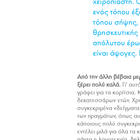
χειροπιαστή. 
ενός τόπου έξ
τόπου σήψης,
θρησκευτικής
απόλυτου έρωτ
είναι άψογες. 
Από την άλλη βέβαια μερ
ξέρει πολύ καλά.
Γι' αυτ
γράφει για τα κορίτσια. 
δεκατεσσάρων ετών. Χρη
συγκεκριμένα «δείγματα»
των πραγμάτων, όπως αυ
κάποιους πολύ συγκεκρι
εντέλει μιλά για όλα τα 
πάντα η λογοτεχνία, δηλ