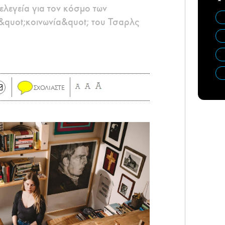
ελεγεία για τον κόσμο των
 &quot;κοινωνία&quot; του Τσαρλς