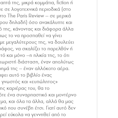
απτά της, μικρά κομμάτια, fiction ή
ε σε λογοτεχνικά περιοδικά (στο
στο The Paris Review — σε μερικά
ρου δηλαδή) όσο ανακάλυπτε και
ό της, κάνοντας και διάφορα άλλα
ως το να προσπαθεί να γίνει
 με μεγαλύτερους της, να δουλεύει
ράφος, να σκαλίζει το παρελθόν ή
ό και μόνο —η ηλικία της, το ότι
ξεχωριστή διάσταση, έναν απολύτως
ημά της — έναν αλλόκοτο αέρα.
ψει αυτό το βιβλίο ένας
 γνωστός και «ευπώλητος»
ης καριέρας του, θα το
τότε ένα συναρπαστικό και μοντέρνο
μα, και όλα τα άλλα, αλλά θα μας
ικό που συνέβη έτσι. Γιατί αυτό δεν
ορεί εύκολα να γεννηθεί από το