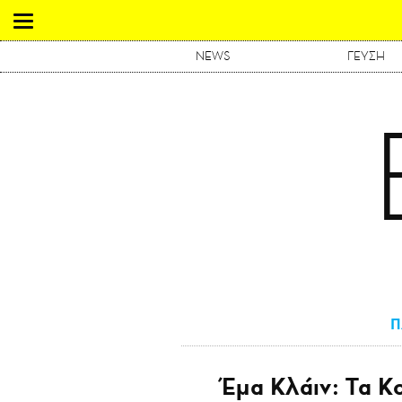
NEWS
ΓΕΥΣΗ
Π
Έμα Κλάιν: Τα Κο