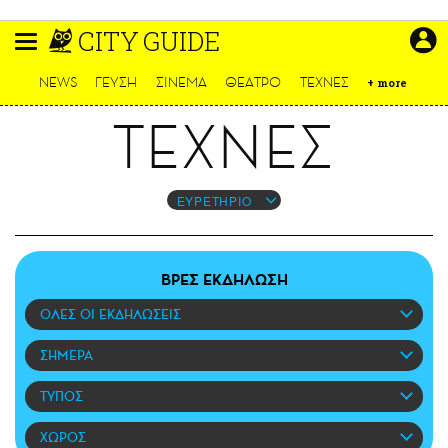
Παράκαμψη
CITY GUIDE
προς
το
ΕΙΔΗΣΕΙΣ
κυρίως
NEWS
ΓΕΥΣΗ
ΣΙΝΕΜΑ
ΘΕΑΤΡΟ
ΤΕΧΝΕΣ
+
more
περιεχόμενο
CULTURE
ΤΕΧΝΕΣ
ΑΠΟΨΕΙΣ
ΤΡΟΠΟΣ ΖΩΗΣ
PODCASTS
ΕΥΡΕΤΗΡΙΟ
Plus
ΒΡΕΣ ΕΚΔΗΛΩΣΗ
ΟΛΕΣ ΟΙ ΕΚΔΗΛΩΣΕΙΣ
LIFO SHOP
NEWSLETTER
ΣΗΜΕΡΑ
ΜΙΚΡΟΠΡΑΓΜΑΤΑ
ΤΥΠΟΣ
THE GOOD LIFO
LIFOLAND
ΧΩΡΟΣ