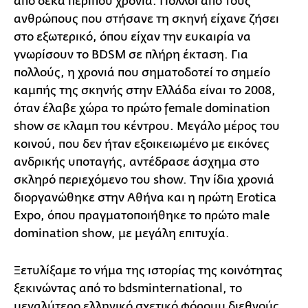
από δέκα περίπου χρόνια. Πολλοί από τους
ανθρώπους που στήσανε τη σκηνή είχανε ζήσει
στο εξωτερικό, όπου είχαν την ευκαιρία να
γνωρίσουν το BDSM σε πλήρη έκταση. Για
πολλούς, η χρονιά που σηματοδοτεί το σημείο
καμπής της σκηνής στην Ελλάδα είναι το 2008,
όταν έλαβε χώρα το πρώτο female domination
show σε κλαμπ του κέντρου. Μεγάλο μέρος του
κοινού, που δεν ήταν εξοικειωμένο με εικόνες
ανδρικής υποταγής, αντέδρασε άσχημα στο
σκληρό περιεχόμενο του show. Την ίδια χρονιά
διοργανώθηκε στην Αθήνα και η πρώτη Erotica
Expo, όπου πραγματοποιήθηκε το πρώτο male
domination show, με μεγάλη επιτυχία.
Ξετυλίξαμε το νήμα της ιστορίας της κοινότητας
ξεκινώντας από το bdsminternational, το
μεγαλύτερο ελληνικό σχετικό φόρουμ διεθνούς