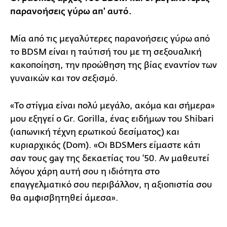
παρανοήσεις γύρω απ' αυτό.
Μία από τις μεγαλύτερες παρανοήσεις γύρω από
το BDSM είναι η ταύτισή του με τη σεξουαλική
κακοποίηση, την προώθηση της βίας εναντίον των
γυναικών και τον σεξισμό.
«Το στίγμα είναι πολύ μεγάλο, ακόμα και σήμερα»
μου εξηγεί ο Gr. Gorilla, ένας ειδήμων του Shibari
(ιαπωνική τέχνη ερωτικού δεσίματος) και
κυριαρχικός (Dom). «Οι BDSMers είμαστε κάτι
σαν τους gay της δεκαετίας του '50. Αν μαθευτεί
λόγου χάρη αυτή σου η ιδιότητα στο
επαγγελματικό σου περιβάλλον, η αξιοπιστία σου
θα αμφισβητηθεί άμεσα».