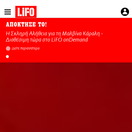
Παράκαμψη
προς
το
ΑΠΟΚΤΗΣΕ ΤΟ!
κυρίως
Η Σκληρή Αλήθεια για τη Μαλβίνα Κάραλη -
περιεχόμενο
Διαθέσιμη τώρα στo LiFO onDemand
Δείτε περισσότερα