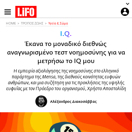
Παράκαμψη
προς
το
HOME
ΤΡΟΠΟΣ ΖΩΗΣ
Υγεία & Σώμα
κυρίως
I.Q.
περιεχόμενο
Έκανα το μοναδικό διεθνώς
αναγνωρισμένο τεστ νοημοσύνης για να
μετρήσω το IQ μου
Η εμπειρία αξιολόγησης της νοημοσύνης στο ελληνικό
παράρτημα της Mensa, της διεθνούς κοινότητας ευφυών
ανθρώπων, και μια συζήτηση για τις προκλήσεις της υψηλής
ευφυΐας με τον Πρόεδρο του οργανισμού, Χρήστο Αποστολίδη
Αλέξανδρος Διακοσάββας