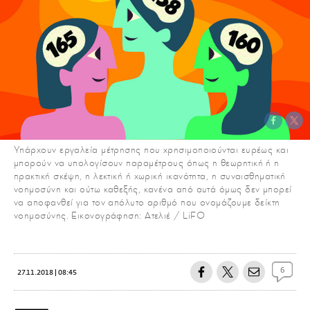
Υπάρχουν εργαλεία μέτρησης που χρησιμοποιούνται ευρέως και
μπορούν να υπολογίσουν παραμέτρους όπως η θεωρητική ή η
πρακτική σκέψη, η λεκτική ή χωρική ικανότητα, η συναισθηματική
νοημοσύνη και ούτω καθεξής, κανένα από αυτά όμως δεν μπορεί
να αποφανθεί για τον απόλυτο αριθμό που ονομάζουμε δείκτη
νοημοσύνης. Εικονογράφηση: Ατελιέ / LiFO
6
27.11.2018 | 08:45