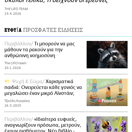
σκύλοι τελικά; Τι δείχνουν οι έρευνες
ΑΜΠΑ
THE LIFO TEAM
PRINT
19.4.2026
ΠΡΟΣΦΑΤΕΣ ΕΙΔΗΣΕΙΣ
ΕΥΦΥΪ́Α
Περιβάλλον
Τι μπορούν να μας
μάθουν τα ρακούν για την
ανθρώπινη νοημοσύνη
The LiFO team
20.1.2026
Ψυχή & Σώμα
Χαρισματικά
παιδιά: Ονειρεύεται κάθε γονιός να
μεγαλώσει έναν μικρό Αϊνστάιν;
Τζούλη Αγοράκη
26.5.2025
Περιβάλλον
«Ιδιαίτερα ευφυείς,
αναγνωρίζουν πρόσωπα, μετρούν,
έχουν αισθήματα»: Νέο βιβλίο -