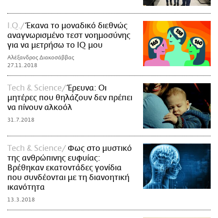
I.Q.
Έκανα το μοναδικό διεθνώς
αναγνωρισμένο τεστ νοημοσύνης
για να μετρήσω το IQ μου
Αλέξανδρος Διακοσάββας
27.11.2018
Τech & Science
Έρευνα: Οι
μητέρες που θηλάζουν δεν πρέπει
να πίνουν αλκοόλ
31.7.2018
Τech & Science
Φως στο μυστικό
της ανθρώπινης ευφυίας:
Βρέθηκαν εκατοντάδες γονίδια
που συνδέονται με τη διανοητική
ικανότητα
13.3.2018