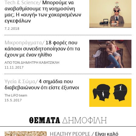
Τech & Science
Μπορούμε να
αναβαθμίσουμε τη νοημοσύνη
μας; Η «αυγή» των χακαρισμένων
εγκεφάλων
7.2.2018
Mικροπράγματα
18 φορές που
κάποιοι συνειδητοποίησαν ότι τα
έχουν με έναν ηλίθιο
ΑΠΟ ΤΟΝ ΔΗΜΗΤΡΗ ΚΑΒΑΤΖΙΚΛΗ
11.11.2017
Υγεία & Σώμα
4 σημάδια που
διαβεβαιώνουν ότι είστε έξυπνοι
The LiFO team
15.5.2017
ΔΗΜΟΦΙΛΗ
ΘΕΜΑΤΑ
HEALTHY PEOPLE
Είναι καλό