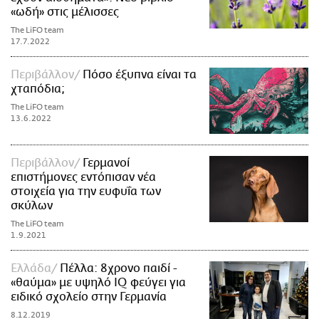
«ωδή» στις μέλισσες
The LiFO team
17.7.2022
Περιβάλλον
Πόσο έξυπνα είναι τα
χταπόδια;
The LiFO team
13.6.2022
Περιβάλλον
Γερμανοί
επιστήμονες εντόπισαν νέα
στοιχεία για την ευφυΐα των
σκύλων
The LiFO team
1.9.2021
Ελλάδα
Πέλλα: 8χρονο παιδί -
«θαύμα» με υψηλό IQ φεύγει για
ειδικό σχολείο στην Γερμανία
8.12.2019