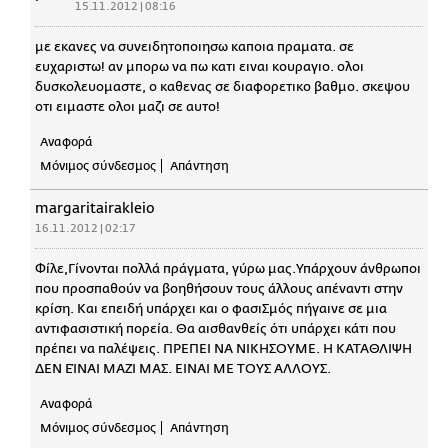
15.11.2012 | 08:16
με εκανες να συνειδητοποιησω καποια πραματα. σε
ευχαριστω! αν μπορω να πω κατι ειναι κουραγιο. ολοι
δυσκολευομαστε, ο καθενας σε διαφορετικο βαθμο. σκεψου
οτι ειμαστε ολοι μαζι σε αυτο!
Αναφορά
Μόνιμος σύνδεσμος
Απάντηση
margaritairakleio
16.11.2012 | 02:17
Φίλε,Γίνονται πολλά πράγματα, γύρω μας.Υπάρχουν άνθρωποι
που προσπαθούν να βοηθήσουν τους άλλους απέναντι στην
κρίση. Και επειδή υπάρχει και ο φασιΣμός πήγαινε σε μια
αντιφασιστική πορεία. Θα αισθανθείς ότι υπάρχει κάτι που
πρέπει να παλέψεις. ΠΡΕΠΕΙ ΝΑ ΝΙΚΗΣΟΥΜΕ. Η ΚΑΤΑΘΛΙΨΗ
ΔΕΝ ΕΊΝΑΙ ΜΑΖΊ ΜΑΣ. ΕΙΝΑΙ ΜΕ ΤΟΥΣ ΑΛΛΟΥΣ.
Αναφορά
Μόνιμος σύνδεσμος
Απάντηση