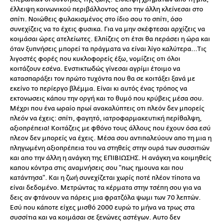
έλλειψη κοινωνικού περιβάλλοντος απο την άλλη κλείνεσαι στο
σπίτι. Νοιώθεις φυλακισμένος στο ίδιο σου το σπίτι, όσο
συνεχίζεις να το έχεις φυσικα. Για να μην σκέφτεσαι αρχίζεις να
κοιμάσαι ώρες ατελείωτες. Ελπίζεις οτι έτσι θα περάσει η ώρα και
όταν ξυπνήσεις μπορεί τα πράγματα να είναι λίγο καλύτερα...Τις
λιγοστές φορές που κυκλοφορείς έξω, νομίζεις οτι όλοι
κοιτάζουν εσένα. Ενστικτωδώς γίνεσαι αγρίμι έτοιμο να
κατασπαράξει τον πρώτο τυχόντα που θα σε κοιτάξει ξανά με
εκείνο το περίεργο βλέμμα. Είναι κι αυτός ένας τρόπος να
εκτονωσεις κάπου την οργή και το θυμό που κρύβεις μέσα σου.
Μέχρι που ένα ωραίο πρωί ανακαλύπτεις οτι πλεόν δεν μπορείς
πλεόν να έχεις: σπίτι, φαγητό, ιατροφαρμακευτική περίθαλψη,
αξιοπρέπεια! Κοιτάζεις με φθόνο τους άλλους που έχουν όσα εσύ
πλεον δεν μπορείς να έχεις. Μέσα σου αντιπαλεύουν απο τη μια η
πληγωμένη αξιοπρέπεια του να στηθείς στην ουρά των συσσιτιών
και απο την άλλη η ανάγκη της ΕΠΙΒΙΩΣΗΣ. Η ανάγκη να κοιμηθείς
καπου κόντρα στις αναμνήσεις σου "πως ημουνα και που
κατάντησα". Και η ζωή συνεχίζεται χωρίς ποτέ πλέον τίποτα να
είναι δεδομένο. Μετρώντας τα κέρματα στην τσέπη σου για να
δεις αν φτάνουν να πάρεις μια φρατζόλα ψωμι των 70 λεπτών.
Εσύ που κάποτε είχες μισθό 2000 ευρώ το μήνα να τρως στα
συσσίτια και να κοιμάσαι σε ξενώνες αστέγων. Αυτο δεν