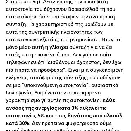
Σταυρούπολη). Δείτε επίσης την πρόσφατη
αυτοκτονία του 60χρονου Βορειοελλαδίτη που
αυτοκτόνησε όταν του έκοψαν την αναπηρική
σύνταξη. Τα χαρακτηριστικά της μοιάζουν με
αυτά της συντριπτικής πλειονότητας των
αυτοκτονιών «εξαιτίας του μνημονίου». Ήταν το
μόνο μέσο αυτή η γλίσχρα σύνταξη για να ζει
αυτός και η οικογένειά του. Δεν γύρισε σπίτι.
Τηλεφώνησε ότι "αισθάνομαι άχρηστος, δεν έχω
πια τίποτα να προσφέρω". Είναι μια συγκεκριμένη
ενέργεια, το κόψιμο της σύνταξης, που οδήγησε
σε μια "υποκινούμενη αυτοκτονία", ουσιαστικά
δολοφονία. Επιμένω στον συγκεκριμένο
χαρακτηρισμό γι' αυτές τις αυτοκτονίες.
Κάθε
άνοδος της ανεργίας κατά 3% αυξάνει τις
αυτοκτονίες 5% και τους θανάτους από αλκοόλ
κατά 30%.
Δεν πρέπει να ψυχιατρικοποιούμε
καμιά έκφραση της ανθρώπινης οδύνης αλλά να