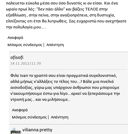
παλευεται εύκολα μέσα σου όσο δυνατός κι αν είσαι. Και ένα
ωραίο πρωί λές: "δεν πάει άλλο" και βάζεις ΤΕΛΟΣ στην
εξαθλίωση , στην πείνα, στην αναξιοπρέπεια, στη δυστυχία,
ελπίζοντας οτι έτσι θα λυτρωθεις. Σας ευχαριστώ που ανεχτήκατε
την πολυλογία μου....
Αναφορά
Μόνιμος σύνδεσμος
Απάντηση
ofisofi
14.11.2012 | 11:39
Φιλε Ivan το γραπτό σου είναι πραγματικά συγκλονιστικό,
αλλά μήπως ν'αλλάξεις το τέλος του...? Βάλε μια πινελιά
αισιοδοξίας, γύρω μας υπάρχουν άνθρωποι που μπορούμε
ν'ακουμπήσουμε έστω για λίγο...αρκεί να ξεπεράσουμε την
ντροπή μας...και να μιλήσουμε..
Αναφορά
Μόνιμος σύνδεσμος
Απάντηση
vilianna pretty