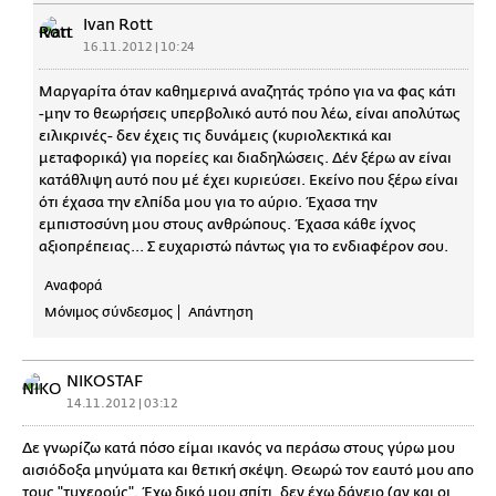
Ivan Rott
16.11.2012 | 10:24
Μαργαρίτα όταν καθημερινά αναζητάς τρόπο για να φας κάτι
-μην το θεωρήσεις υπερβολικό αυτό που λέω, είναι απολύτως
ειλικρινές- δεν έχεις τις δυνάμεις (κυριολεκτικά και
μεταφορικά) για πορείες και διαδηλώσεις. Δέν ξέρω αν είναι
κατάθλιψη αυτό που μέ έχει κυριεύσει. Εκείνο που ξέρω είναι
ότι έχασα την ελπίδα μου για το αύριο. Έχασα την
εμπιστοσύνη μου στους ανθρώπους. Έχασα κάθε ίχνος
αξιοπρέπειας... Σ ευχαριστώ πάντως για το ενδιαφέρον σου.
Αναφορά
Μόνιμος σύνδεσμος
Απάντηση
NIKOSTAF
14.11.2012 | 03:12
Δε γνωρίζω κατά πόσο είμαι ικανός να περάσω στους γύρω μου
αισιόδοξα μηνύματα και θετική σκέψη. Θεωρώ τον εαυτό μου απο
τους "τυχερούς". Έχω δικό μου σπίτι, δεν έχω δάνειο (αν και οι