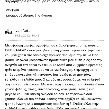
συγχαρητηρια για το αρθρο και σε ολους οσοι αντεχουν ακομα.
Αναφορά
Μόνιμος σύνδεσμος
Απάντηση
Ivan Rott
14.11.2012 | 10:45
Με αφορμή μια φωτογραφία που είδα σήμερα απο την πορεία
ΓΣΕΕ + ΑΔΕΔΥ, όπου μια ηλικιωμένη γυναίκα κρατούσε ψηλά ενα
κομμάτι χαρτί στο οποίο είχε γράψει: "Φοβάμαι την πείνα Θεέ
μου!!!" θέλω να μοιραστώ τις προσωπικές μου εμπειρίες απο την
ανεργία και την πείνα εν έτει 2012.Μετά απο 23 χρόνια εργασίας
ήρθε κι εμένα η σειρά μου να μείνω άνεργος. Στην αρχή με το
επίδομα ανεργίας κάτι γινόταν. Ίσα ίσα ώστε να μην χάνω
εντελώς την ελπίδα μου. Ο καιρός περνούσε όμως και τα λεφτά
άρχισαν να τελειώνουν. Με την ανεργία εκτός απο τη δουλειά σου
χάνεις φίλους, φίλες, συναδέλφους, κολλητούς. Χάνεις ένα
μεγάλο κομμάτι απο τη ζωή σου λοιπόν. Το τηλέφωνο σου
χτυπάει όλο και πιο σπάνια. Κάπως έτσι αρχίζει και κλιμακώνεται
η απομόνωση. Μια απομόνωση που δεν τη διάλεξες αλλά στην
επέβαλλαν οι συνθήκες της ζωής. Έλλειψη χρημάτων απο τη μια,