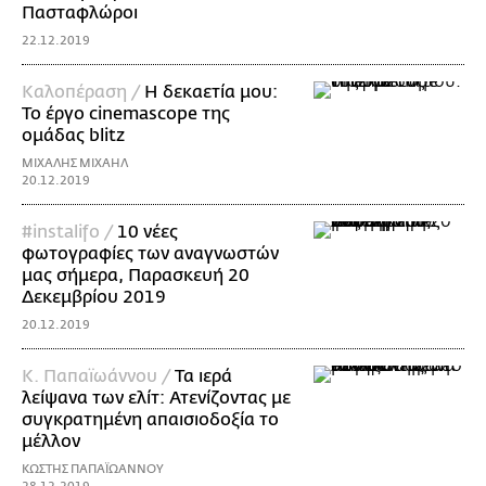
Πασταφλώροι
22.12.2019
Καλοπέραση /
Η δεκαετία μου:
Το έργο cinemascope της
ομάδας blitz
ΜΙΧΑΛΗΣ ΜΙΧΑΗΛ
20.12.2019
#instalifo /
10 νέες
φωτογραφίες των αναγνωστών
μας σήμερα, Παρασκευή 20
Δεκεμβρίου 2019
20.12.2019
Κ. Παπαϊωάννου /
Τα ιερά
λείψανα των ελίτ: Ατενίζοντας με
συγκρατημένη απαισιοδοξία το
μέλλον
ΚΩΣΤΗΣ ΠΑΠΑΪΩΑΝΝΟΥ