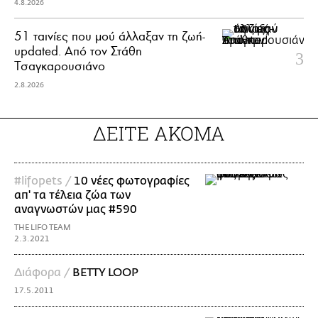
4.8.2026
51 ταινίες που μού άλλαξαν τη ζωή-
updated. Aπό τον Στάθη
Τσαγκαρουσιάνο
2.8.2026
ΔΕΙΤΕ ΑΚΟΜΑ
#lifopets /
10 νέες φωτογραφίες
απ' τα τέλεια ζώα των
αναγνωστών μας #590
THE LIFO TEAM
2.3.2021
Διάφορα /
BETTY LOOP
17.5.2011