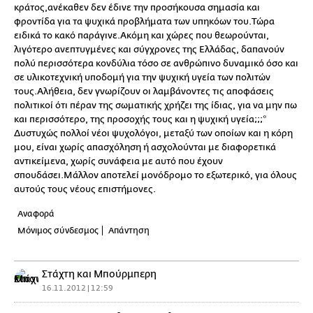
κράτος,ανέκαθεν δεν έδινε την προσήκουσα σημασία και
φροντίδα για τα ψυχικά προβλήματα των υπηκόων του.Τώρα
ειδικά το κακό παράγινε.Ακόμη και χώρες που θεωρούνται,
λιγότερο ανεπτυγμένες και σύγχρονες της Ελλάδας, δαπανούν
πολύ περισσότερα κονδύλια τόσο σε ανθρώπινο δυναμικό όσο και
σε υλικοτεχνική υποδομή για την ψυχική υγεία των πολιτών
τους.Αλήθεια, δεν γνωρίζουν οι λαμβάνοντες τις αποφάσεις
πολιτικοί ότι πέραν της σωματικής χρήζει της ίδιας, για να μην πω
και περισσότερο, της προσοχής τους και η ψυχική υγεία;;;*
Δυστυχώς πολλοί νέοι ψυχολόγοι, μεταξύ των οποίων και η κόρη
μου, είναι χωρίς απασχόληση ή ασχολούνται με διαφορετικά
αντικείμενα, χωρίς συνάφεια με αυτό που έχουν
σπουδάσει.Μάλλον αποτελεί μονόδρομο το εξωτερικό, για όλους
αυτούς τους νέους επιστήμονες.
Αναφορά
Μόνιμος σύνδεσμος
Απάντηση
Στάχτη και Μπούρμπερη
16.11.2012 | 12:59