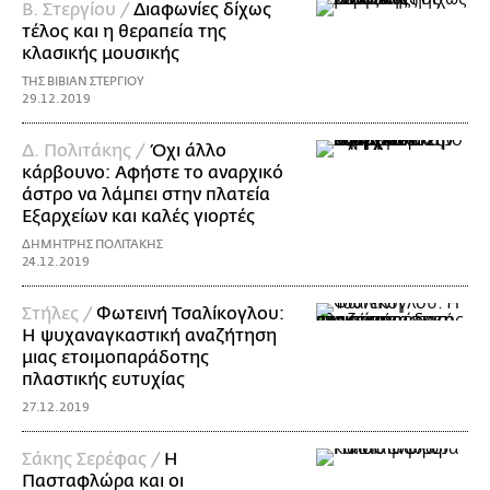
Β. Στεργίου /
Διαφωνίες δίχως
τέλος και η θεραπεία της
κλασικής μουσικής
ΤΗΣ ΒΙΒΙΑΝ ΣΤΕΡΓΙΟΥ
29.12.2019
Δ. Πολιτάκης /
Όχι άλλο
κάρβουνο: Αφήστε το αναρχικό
άστρο να λάμπει στην πλατεία
Εξαρχείων και καλές γιορτές
ΔΗΜΗΤΡΗΣ ΠΟΛΙΤΑΚΗΣ
24.12.2019
Στήλες /
Φωτεινή Τσαλίκογλου:
Η ψυχαναγκαστική αναζήτηση
μιας ετοιμοπαράδοτης
πλαστικής ευτυχίας
27.12.2019
Σάκης Σερέφας /
Η
Πασταφλώρα και οι