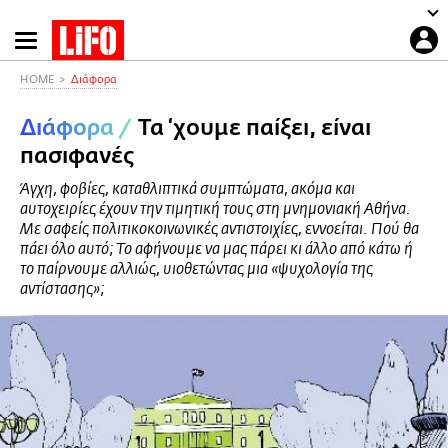
Παράκαμψη
προς
το
HOME
Διάφορα
κυρίως
Διάφορα
/
Τα ‘χουμε παίξει, είναι
περιεχόμενο
πασιφανές
Άγχη, φοβίες, καταθλιπτικά συμπτώματα, ακόμα και
αυτοχειρίες έχουν την τιμητική τους στη μνημονιακή Αθήνα.
Με σαφείς πολιτικοκοινωνικές αντιστοιχίες, εννοείται. Πού θα
πάει όλο αυτό; Το αφήνουμε να μας πάρει κι άλλο από κάτω ή
το παίρνουμε αλλιώς, υιοθετώντας μια «ψυχολογία της
αντίστασης»;