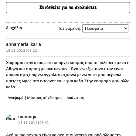
Συνδεθείτε για να σχολιάσετε
8 σχόλια
Ταξινόμηση:
annamaria ikaria
18.11.2012 | 09:22
Χαιρομαι οταν ακουω οτι υπαρχει κοσμος που το παλευει.εμενα η
Αθηνα και η κριση με σκοτωνουν...Βγαινω εξω μονο οταν ειναι
απαραιτητο,παιρνω αγχολυτικα,κανω μενω σπιτι μου,περναω
απειρες ωρες στο ιντερνετ και ειμαι καλα.Στην κοσμαρα μου,αλλα
καλα..
Αναφορά
Μόνιμος σύνδεσμος
Απάντηση
σκουληκι
18.11.2012 | 03:41
Ακόμα πιο άσχημο είναι να ακούς συνέχεια και από όλους την