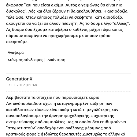
έκφραση "και που είσαι ακόμα. Αυτός ο χειμώνας θα είναι πιο
δύσκολος". Λές και όλοι ξέρουν τι θα ακολουθήσει. Η αισιοδοξία
τελείωσε. Όταν κάποιος τολμάει να σκέφτεται κάτι αισιόδοξο,
ακούγεται σα να ζεί σε άλλον πλανήτη. Ας το δούμε λίγο "αλλιώς".
Ας δούμε όσα έχουμε καταφέρει ο καθένας μέχρι τώρα και ας
πάρουμε κουράγιο να προχωρήσουμε με όποιον τρόπο
σκεφτούμε.
Αναφορά
Μόνιμος σύνδεσμος
Απάντηση
GenerationX
17.11.2012 | 09:48
Ακριβέστατα τα στοιχεία που παρουσιάζετε κύριε
Αντωνόπουλε.Δυστυχώς η καταγεγραμμένη αύξηση των
καταθλιπτικών τάσεων είναι ακόμη κατά τι μεγαλύτερη, εάν
συνυπολογίσουμε την άρνηση ψυχολογικής-ψυχιατρικής
αντιμετώπισης από συμπολίτες μας οι οποίοι δεν επιθυμούν να
"στιγματιστούν" αποδεχόμενοι ανάλογης μέριμνας από
κρατικούς φορείς ή ιδιώτες θεραπευτές.Δυστυχώς το ελληνικό