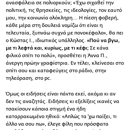
ανασφάλεια σε πολιορκούν; «Έχω σιχαθεί την
πολιτική, τις θρησκείες, τις ιδεολογίες, τον εαυτό
μου, την κοινωνία ολόκληρη... Η πίεση φοβερή,
κάθε μέρα στη δουλειά νομίζω ότι είναι η
τελευταία, ξυπνάω συχνά με πονοκέφαλο», θα πει
ο Κώστας Ι., ιδιωτικός υπάλληλος.
«Πού να βγω,
με τι λεφτά και, κυρίως, με τι κέφι;
Σε κάνα
φιλικό σπίτι το πολύ», προσθέτει η Άννα Π.,
άνεργη πρώην γραφίστρια. Εν τέλει, κλείνεσαι στο
σπίτι σου και καταφεύγεις στο ράδιο, στην
τηλεόραση, στο pc.
Όμως οι ειδήσεις είναι πάντα εκεί, ακόμα κι αν
δεν τις αναζητάς. Ειδήσεις κι εξελίξεις ικανές να
τσακίσουν κάποια στιγμή ένα ήδη
καταρρακωμένο ηθικό: «Απλώς τα 'χω παίξει, τι
άλλο να σου πω», έλεγε φίλη που πρόσφατα